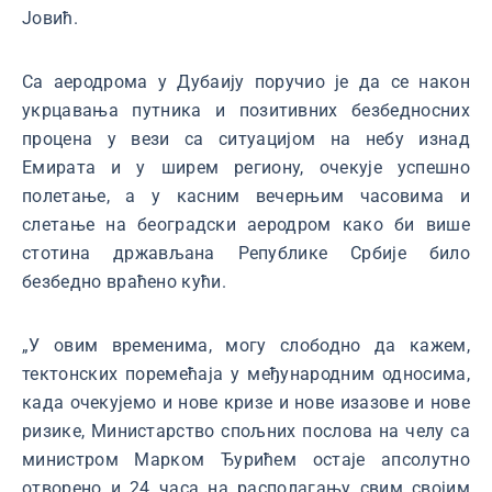
Јовић.
Са аеродрома у Дубаију поручио је да се након
укрцавања путника и позитивних безбедносних
процена у вези са ситуацијом на небу изнад
Емирата и у ширем региону, очекује успешно
полетањe, а у касним вечерњим часовима и
слетање на београдски аеродром како би више
стотина држављана Републике Србије било
безбедно враћено кући.
„У овим временимa, могу слободно да кажем,
тектонских поремећаја у међународним односима,
када очекујемо и нове кризе и нове изазове и нове
ризике, Министарство спољних послова на челу са
министром Марком Ђурићем остаје апсолутно
отворено и 24 часа на располагању свим својим