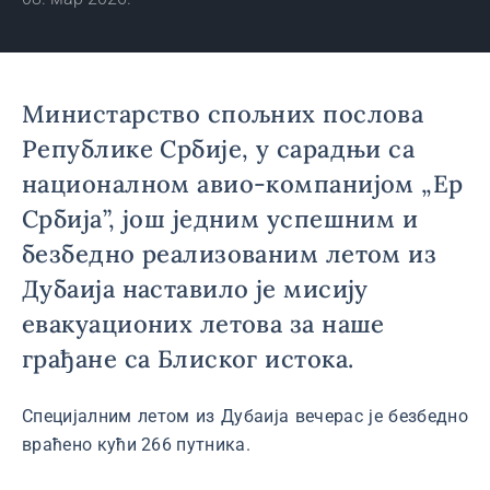
Министарство спољних послова
Републике Србије, у сарадњи са
националном авио-компанијом „Ер
Србија”, још једним успешним и
безбедно реализованим летом из
Дубаија наставило је мисију
евакуационих летова за наше
грађане са Блиског истокa.
Специјалним летом из Дубаија вечерас је безбедно
враћено кући 266 путника.