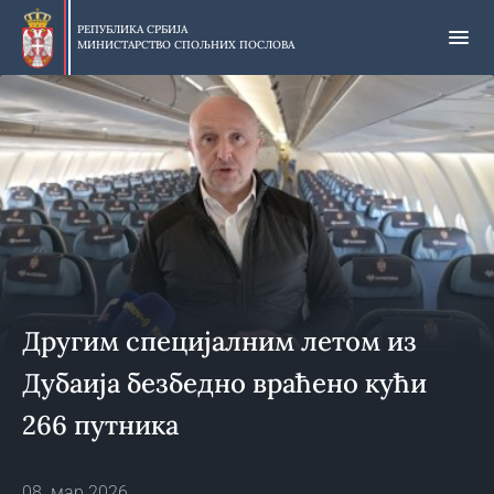
Прескочи
на
РЕПУБЛИКА СРБИЈА
МИНИСТАРСТВО СПОЉНИХ ПОСЛОВА
главни
део
садржаја
Другим специјалним летом из
Дубаија безбедно враћено кући
266 путника
08. мар 2026.