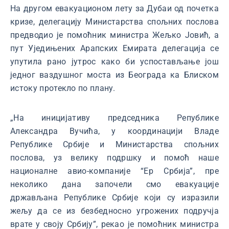
На другом евакуационом лету за Дубаи од почетка
кризе, делегацију Министарства спољних послова
предводио је помоћник министра Жељко Јовић, а
пут Уједињених Арапских Емирата делегација се
упутила рано јутрос како би успостављање још
једног ваздушног моста из Београда ка Блиском
истоку протекло по плану.
„На иницијативу председника Републике
Александра Вучића, у координацији Владе
Републике Србије и Министарства спољних
послова, уз велику подршку и помоћ наше
националне авио-компаније “Ер Србија”, пре
неколико дана започели смо евакуације
држављана Републике Србије који су изразили
жељу да се из безбедносно угрожених подручја
врате у своју Србију”, рекао је помоћник министра