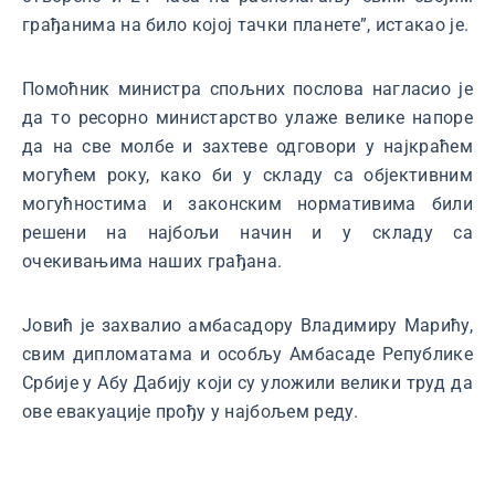
грађанима на било којој тачки планете”, истакао је.
Помоћник министра спољних послова нагласио је
да то ресорно министарство улаже велике напоре
да на све молбе и захтеве одговори у најкраћем
могућем року, како би у складу са објективним
могућностима и законским нормативима били
решени на најбољи начин и у складу са
очекивањима наших грађана.
Јовић је захвалио амбасадору Владимиру Марићу,
свим дипломатама и особљу Амбасаде Републике
Србије у Абу Дабију који су уложили велики труд да
ове евакуације прођу у најбољем реду.