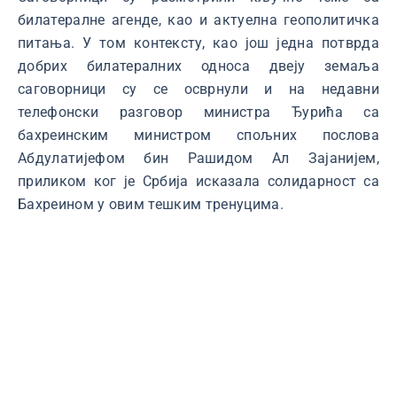
билатералне агенде, као и актуелна геополитичка
питања. У том контексту, као још једна потврдa
добрих билатералних односа двеју земаља
саговорници су се осврнули и на недавни
телефонски разговор министра Ђурића са
бахреинским министром спољних послова
Абдулатијефом бин Рашидом Ал Зајанијем,
приликом ког је Србија исказала солидарност са
Бахреином у овим тешким тренуцима.