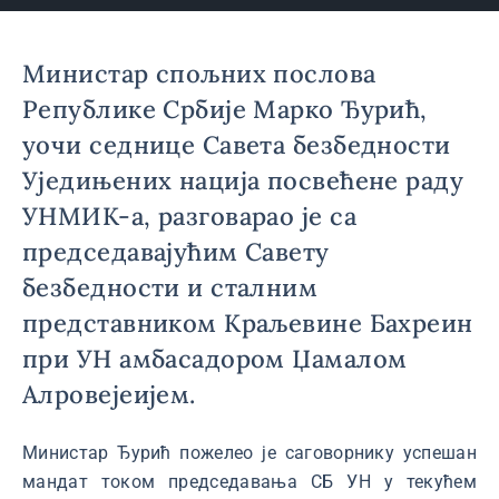
Министар спољних послова
Републике Србије Марко Ђурић,
уочи седнице Савета безбедности
Уједињених нација посвећене раду
УНМИК-а, разговарао је са
председавајућим Савету
безбедности и сталним
представником Краљевине Бахреин
при УН амбасадором Џамалом
Алровејеијем.
Министар Ђурић пожелео је саговорнику успешан
мандат током председавања СБ УН у текућем