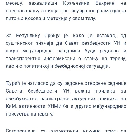
месецу, захваливши Краљевини Бахреин на
препознавању значаја континуираног разматрања
питања Косова и Метохије у овом телу.
За Републику Србију је, како је истакао, од
суштинског значаја да Савет безбедности УН и
шира међународна заједница буду редовно и
транспарентно информисани о стању на терену,
као и о политичкој и безбедносној ситуацији.
Ђурић је нагласио да су редовне отворене седнице
Савета безбедности УН важна прилика за
свеобухватно разматрање актуелних прилика на
КиМ, активности УНМИК-а и других међународних
присуства на терену.
Саговорници су размотрили кључнe теме са