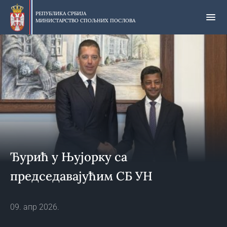
Прескочи
на
РЕПУБЛИКА СРБИЈА
МИНИСТАРСТВО СПОЉНИХ ПОСЛОВА
главни
део
садржаја
Ђурић у Њујорку са
председавајућим СБ УН
09. апр 2026.