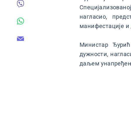
Специјализованој
нагласио, пред
манифестације и 
Министар Ђурић
дужности, наглас
даљем унапређењу