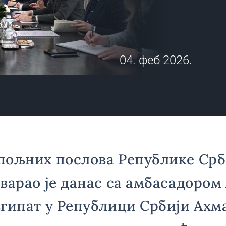
04. феб 2026.
пољних послова Републике Срб
варао је данас са амбасадором
гипат у Републици Србији Ахм