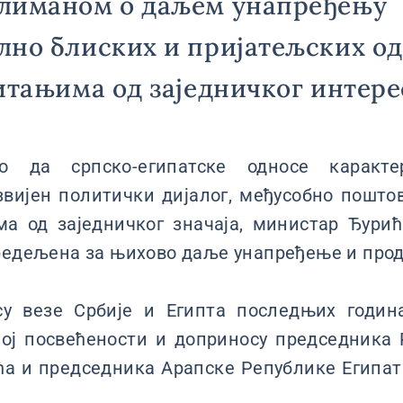
лиманом о даљем унапређењу
но блиских и пријатељских од
итањима од заједничког интере
о да српско-египатске односе каракте
звијен политички дијалог, међусобно пошт
а од заједничког значаја, министар Ђурић
предељена за њихово даље унапређење и про
су везе Србије и Египта последњих годин
ној посвећености и доприносу председника 
ћа и председника Арапске Републике Египат