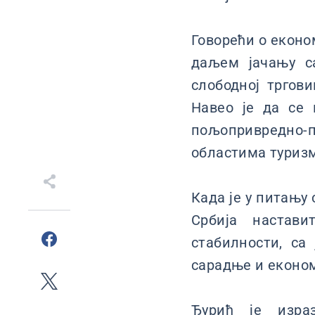
Говорећи о еконо
даљем јачању са
слободној тргов
Навео је да се 
пољопривредно-
областима туризм
Када је у питању 
Србија настави
стабилности, са
сарадње и економ
Ђурић je изра