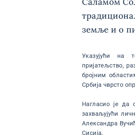
Саламом Со
традиционал
земље и о п
Указујући на т
пријатељство, ра
бројним областим
Србија чврсто о
Нагласио је да 
захваљујући лич
Александра Вучи
Сисија.