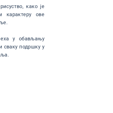
рисуство, како је
м карактеру ове
ље.
пеха у обављању
и сваку подршку у
аља.