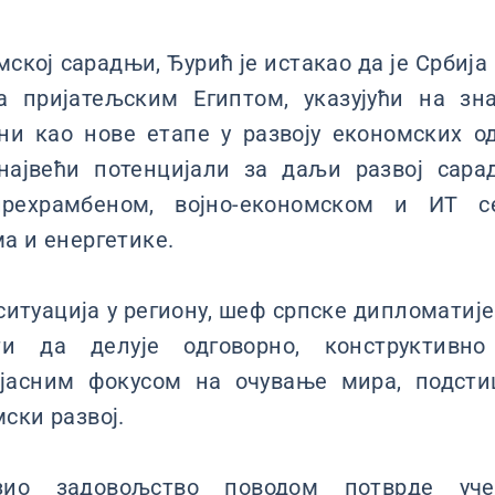
мској сарадњи, Ђурић је истакао да је Србиј
 пријатељским Египтом, указујући на зн
ини као нове етапе у развоју економских о
највећи потенцијали за даљи развој сара
прехрамбеном, војно-економском и ИТ с
а и енергетике.
ситуација у региону, шеф српске дипломатије
ти да делује одговорно, конструктив
 јасним фокусом на очување мира, подст
ски развој.
зио задовољство поводом потврде уч