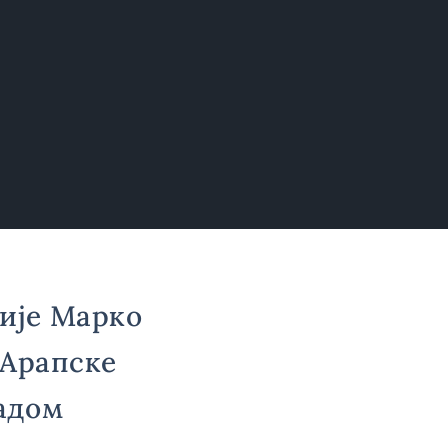
ије Марко
 Арапске
адом