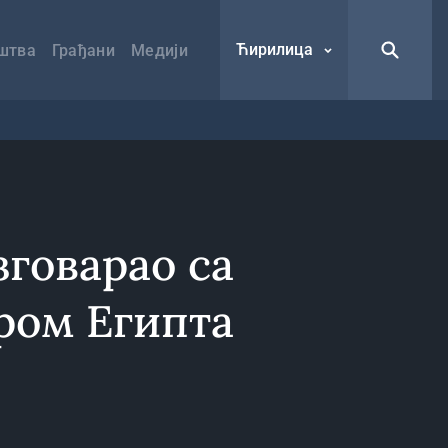
Ћирилица
штва
Грађани
Медији
говарао са
ром Египта