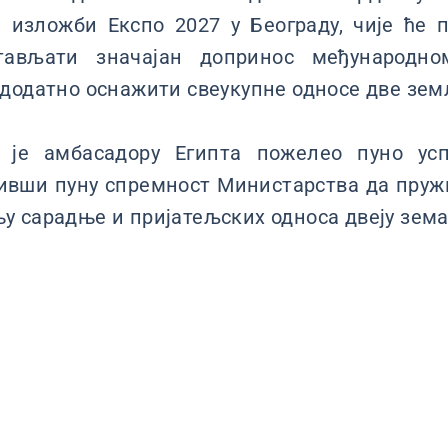
 изложби Експо 2027 у Београду, чије ће п
стављати значајан допринос међународно
додатно оснажити свеукупне односе две зем
 је амбасадору Египта пожелео пуно ус
ивши пуну спремност Министарства да пруж
 сарадње и пријатељских односа двеју зем