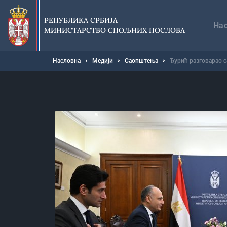
Прескочи
Гл
на
на
РЕПУБЛИКА СРБИЈА
главни
На
МИНИСТАРСТВО СПОЉНИХ ПОСЛОВА
део
садржаја
Мрвице
Насловна
Медији
Саопштења
Ђурић разговарао 