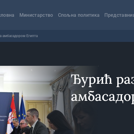
авна
вигација
словна
Министарство
Спољна политика
Представни
са амбасадором Египта
Ђурић раз
амбасадо