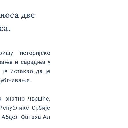
носа две
са.
ришу историјско
овање и сарадња у
 је истакао да је
дубљивање.
а знатно чвршће,
Републике Србије
 Абдел Фатаха Ал