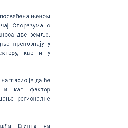
а посвећена њеном
ачај Споразума о
дноса две земље.
дње препознају у
ектору, као и у
 нагласио је да ће
но и као фактор
ицање регионалне
ешћа Египта на