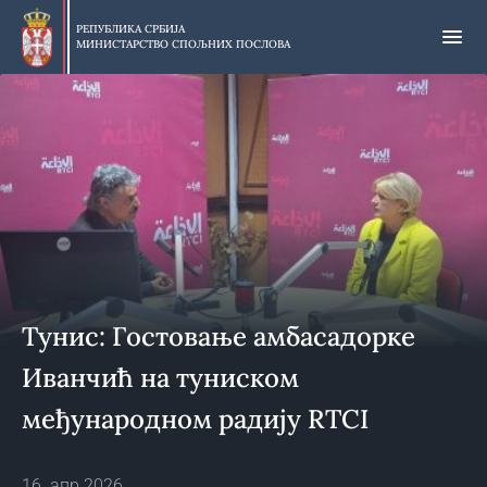
Прескочи
на
РЕПУБЛИКА СРБИЈА
МИНИСТАРСТВО СПОЉНИХ ПОСЛОВА
главни
део
садржаја
Тунис: Гостовање амбасадорке
Иванчић на туниском
међународном радију RTCI
16. апр 2026.