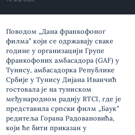
Поводом „Дана франкофоног
филма” који се одржавају сваке
године у организацији Групе
франкофоних амбасадора (GAF) у
Тунису, амбасадорка Републике
Србије у Тунису Дијана Иванчић
гостовала је на туниском
међународном радију RTCI, где је
представила српски филм „Баук”
редитеља Горана Радовановића,
који ће бити приказан у