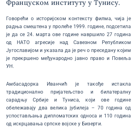
Француском институту у Тунису.
Говорећи о историјском контексту филма, чија је
радња смештена у пролеће 1999. године, подсетила
је да се 24. марта ове године навршило 27 година
од НАТО агресије над Савезном Републиком
Југославијом и указала да је реч о преседану којим
је прекршено међународно јавно право и Повеља
УН.
Амбасадорка Иванчић је такође истакла
традиционално пријатељство и билатералну
сарадњу Србије и Туниса, који ове године
обележавају два велика јубилеја – 70 година од
успостављања дипломатских односа и 110 година
од искрцавања српске војске у Бизерти.