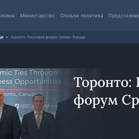
авна
вигација
словна
Министарство
Спољна политика
Представни
је
Торонто: Пословни форум Србија–Канада
Торонто:
форум Ср