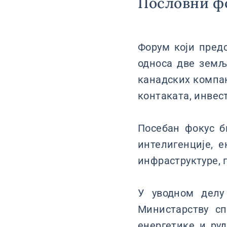
Пословни ф
Форум који предс
односа две земљ
канадских компан
контаката, инвес
Посебан фокус б
интелигенције, е
инфраструктуре, 
У уводном делу
Министарству с
енергетике и ру