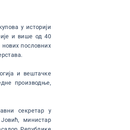
купова у историји
ије и више од 40
а нових пословних
ерстава.
огија и вештачке
редне производње,
авни секретар у
Јовић, министар
асадор Републике