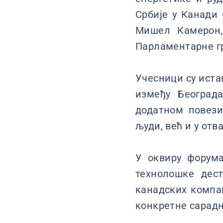
Србије у Канади
Мишел Камерон,
Парламентарне г
Учесници су иста
између Београд
додатном повези
људи, већ и у от
У оквиру форума
технолошке дес
канадских компан
конкретне сарадњ