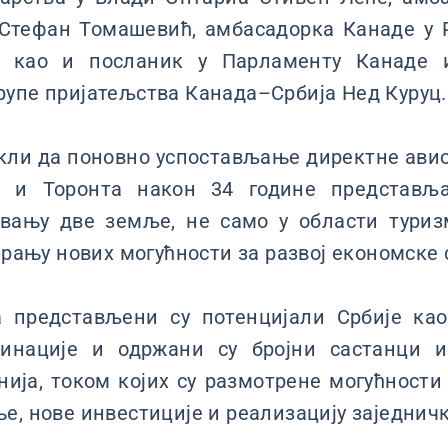
 Стефан Томашевић, амбасадорка Канаде у 
 као и посланик у Парламенту Канаде и
рупе пријатељства Канада–Србија Нед Куруц
кли да поновно успостављање директне авио
а и Торонта након 34 године представљ
вању две земље, не само у области тури
варању нових могућности за развој економске
 представљени су потенцијали Србије ка
тинације и одржани су бројни састанци и
ија, током којих су размотрене могућност
е, нове инвестиције и реализацију заједнич