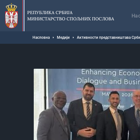
Прескочи
Гл
на
на
РЕПУБЛИКА СРБИЈА
главни
На
МИНИСТАРСТВО СПОЉНИХ ПОСЛОВА
део
садржаја
Мрвице
Насловна
Медији
Активности представништава Срби