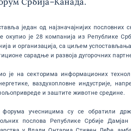
орум Србија–Канада.
тавља један од најзначајнијих пословних с
е окупио је 28 компанија из Републике Срб
ија и организација, са циљем успостављањ
тиционе сарадње и развоја дугорочних партн
ио је на секторима информационих технол
нергетике, ваздухопловне индустрије, нап
пољопривреде и заштите животне средине.
 форума учесницима су се обратили држ
пољних послова Републике Србије Дамјан 
дарства у Влади Онтариа Стивен Леће, амб