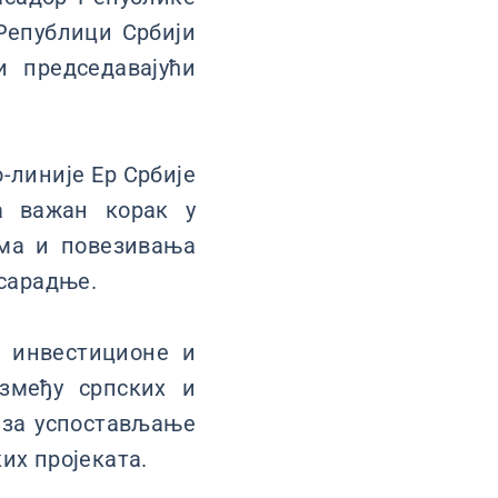
Републици Србији
 председавајући
.
-линије Ер Србије
а важан корак у
зма и повезивања
 сарадње.
о инвестиционе и
змеђу српских и
и за успостављање
ких пројеката.