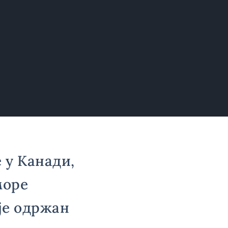
 у Канади,
море
 је одржан