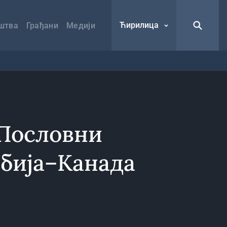
Ћирилица
штва
Грађани
Медији
 Пословни
бија–Канада