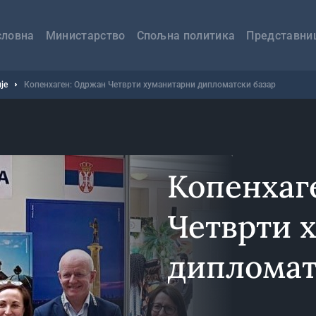
авна
вигација
словна
Министарство
Спољна политика
Представни
је
Копенхаген: Одржан Четврти хуманитарни дипломатски базар
Копенхаг
Четврти 
дипломат