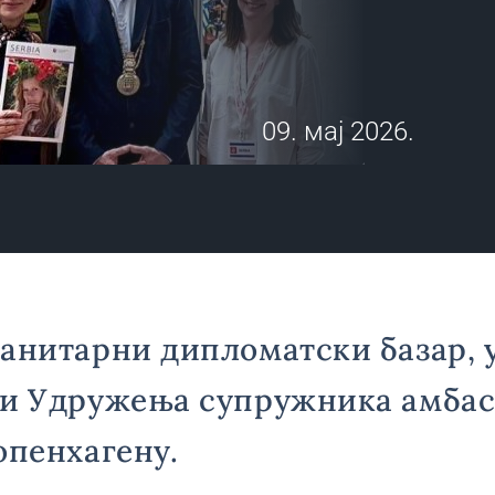
09. мај 2026.
анитарни дипломатски базар, 
ји Удружења супружника амбас
опенхагену.