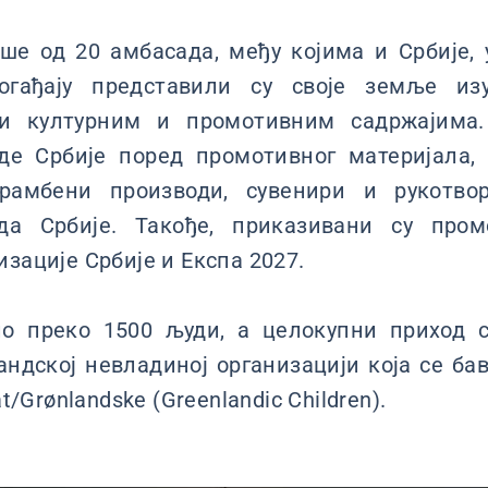
ше од 20 амбасада, међу којима и Србије,
огађају представили су своје земље из
 и културним и промотивним садржајима
де Србије поред промотивног материјала,
храмбени производи, сувенири и рукотвор
уда Србије. Такође, приказивани су про
изације Србије и Експа 2027.
ло преко 1500 људи, а целокупни приход 
андској невладиној организацији која се ба
at/Grønlandske (Greenlandic Children).