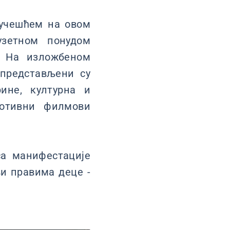
 учешћем на овом
узетном понудом
. На изложбеном
 представљени су
ине, културна и
мотивни филмови
са манифестације
ви правима деце -