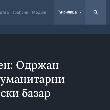
Ћирилица
штва
Грађани
Медији
ен: Одржан
хуманитарни
ски базар