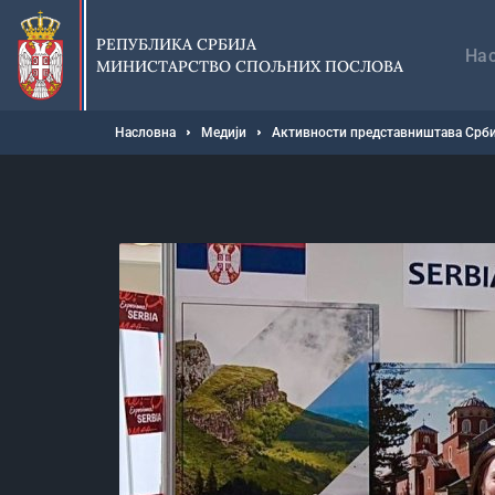
Прескочи
Гл
на
на
РЕПУБЛИКА СРБИЈА
главни
На
МИНИСТАРСТВО СПОЉНИХ ПОСЛОВА
део
садржаја
Мрвице
Насловна
Медији
Активности представништава Срби