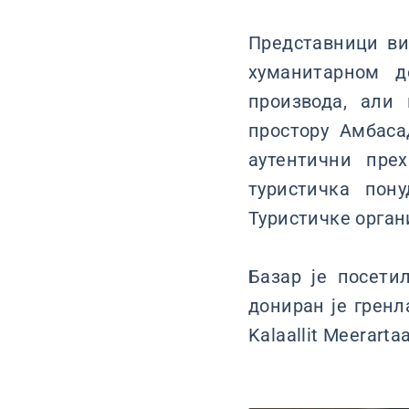
Представници ви
хуманитарном д
производа, али
простору Амбаса
аутентични пре
туристичка пон
Туристичке орган
Базар је посети
дониран је гренл
Kalaallit Meerarta