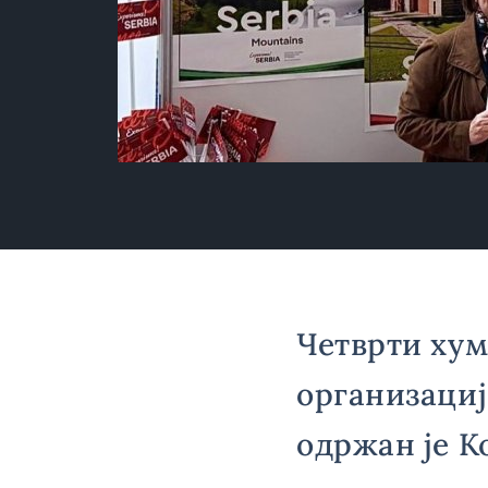
Четврти хум
организаци
одржан је К