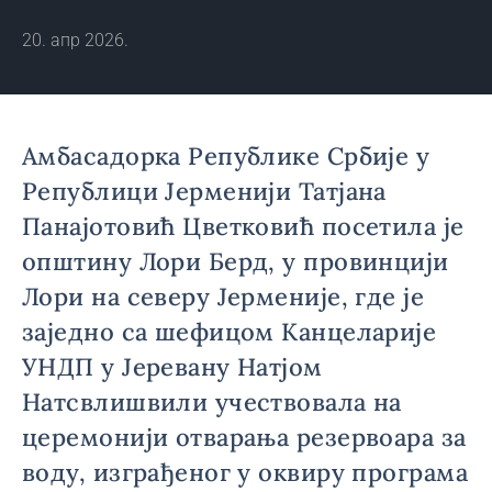
20. апр 2026.
Амбасадорка Републике Србије у
Републици Јерменији Татјана
Панајотовић Цветковић посетила је
општину Лори Берд, у провинцији
Лори на северу Јерменије, где је
заједно са шефицом Канцеларије
УНДП у Јеревану Натјом
Натсвлишвили учествовала на
церемонији отварања резервоара за
воду, изграђеног у оквиру програма