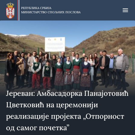
Прескочи
на
РЕПУБЛИКА СРБИЈА
МИНИСТАРСТВО СПОЉНИХ ПОСЛОВА
главни
део
садржаја
Јереван: Амбасадорка Панајотовић
Цветковић на церемонији
реализације пројекта „Отпорност
од самог почетка”