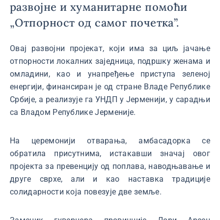
развојне и хуманитарне помоћи
„Отпорност од самог почетка”.
Овај развојни пројекат, који има за циљ јачање
отпорности локалних заједница, подршку женама и
омладини, као и унапређење приступа зеленој
енергији, финансиран је од стране Владе Републике
Србије, а реализује га УНДП у Јерменији, у сарадњи
са Владом Републике Јерменије.
На церемонији отварања, амбасадорка се
обратила присутнима, истакавши значај овог
пројекта за превенцију од поплава, наводњавање и
друге сврхе, али и као наставка традиције
солидарности која повезује две земље.