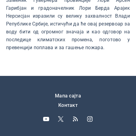
Заменик гувернера провинције Лори Арсен
Гарибјан и градоначелник Лори Берда Арајик
Нерсисјан изразили су велику захвалност Влади
Републике Србије, истичући да ће овај резервоар за
воду бити од огромног значаја и као одговор на
последице климатских промена, поготово у
превенцији поплава и за гашење пожара.
Подножје
Мапа сајта
Контакт