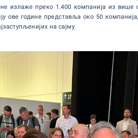
ине излаже преко 1.400 компанија из више 
ију ове године представља око 50 компаниј
јзаступљенијих на сајму.