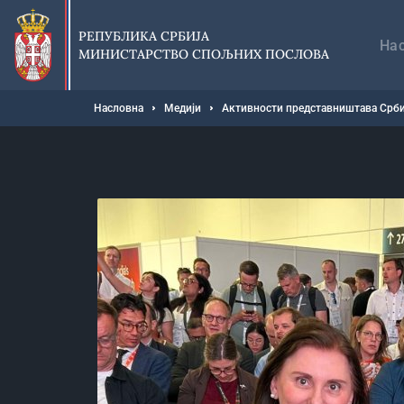
Прескочи
Гл
на
на
РЕПУБЛИКА СРБИЈА
главни
На
МИНИСТАРСТВО СПОЉНИХ ПОСЛОВА
део
садржаја
Мрвице
Насловна
Медији
Активности представништава Срби