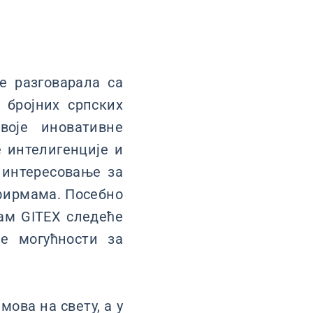
е разговарала са
бројних српских
воје иновативне
 интелигенције и
 интересовање за
 фирмама. Посебно
ам GITEX следеће
е могућности за
мова на свету, а у