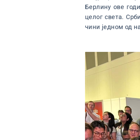
Берлину ове год
целог света. Срб
чини једном од на