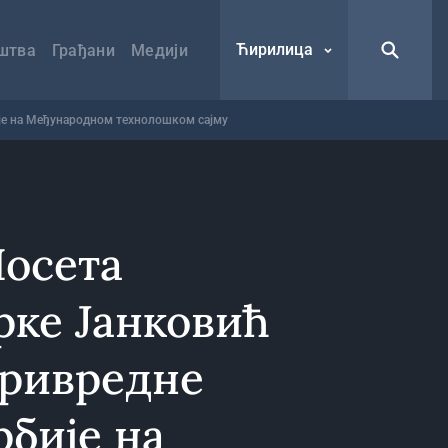
Ћирилица
штва
Грађани
Медији
је на Међународном технолошком сајму
Посета
рке Јанковић
ривредне
рбије на