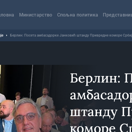
авна
вигација
словна
Министарство
Спољна политика
Представни
је
Берлин: Посета амбасадорке Јанковић штанду Привредне коморе Срби
Берлин: 
амбасадо
штанду П
коморе С