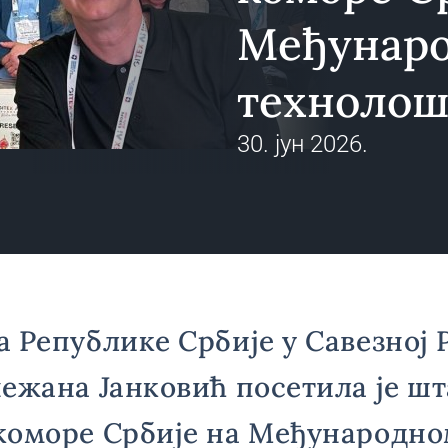
Међунар
технолош
30. јун 2026.
 Републике Србије у Савезној
ежана Јанковић посетила је ш
коморе Србије на Међународн