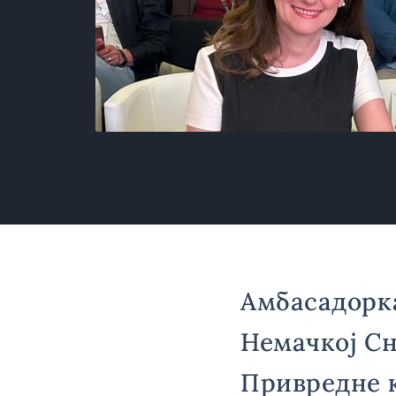
Амбасадорка
Немачкој Сн
Привредне 