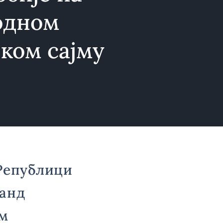
одном
ком сајму
 Републици
танд
ом