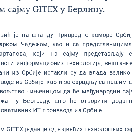
 сајму GITEX у Берлину.
вић је на штанду Привредне коморе Србиј
арком Чадежом, као и са представницима 
артапова, који на сајму представљају с
ласти информационих технологија, вештачке
гачи из Србије истакли су да влада велико
воде из Србије, као и за сарадњу са нашим
овољство чињеницом да ће међународни сај
ржан у Београду, што ће отворити додатн
овативних ИТ производа из Србије.
 GITEX један је од највећих технолошких сај