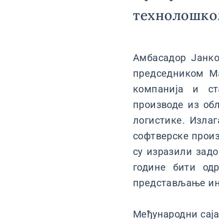
технолошком
Амбасадор Јанко
председником М
компанија и ст
производе из об
логистике. Изла
софтверске произ
су изразили зад
године бити од
представљање ин
Међународни сајам