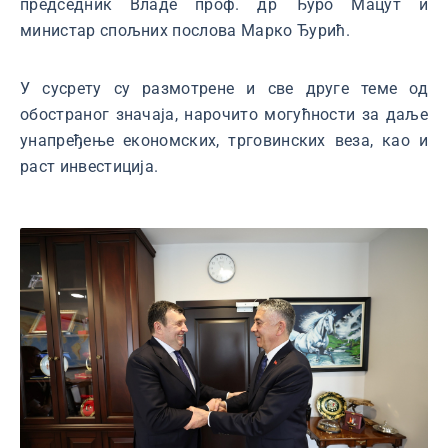
председник Владе проф. др Ђуро Мацут и
министар спољних послова Марко Ђурић.
У сусрету су размотрене и све друге теме од
обостраног значаја, нарочито могућности за даље
унапређење економских, трговинских веза, као и
раст инвестиција.