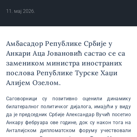
11. мај 2026.
Амбасадор Републике Србије у
Анкари Аца Јовановић састао се са
замеником министра иностраних
послова Републике Турске Хаџи
Алијем Озелом.
Саговорници су позитивно оценили динамику
билатералног политичког дијалога, имајући у виду
да је председник Србије Александар Вучић посетио
Анкару фебруара ове године, док су након тога на
Анталијском дипломатском форуму учествовали