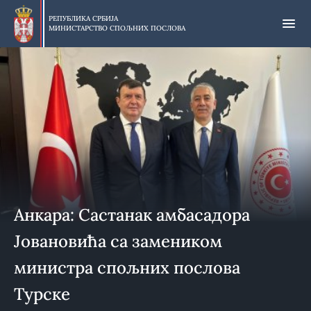
Прескочи
на
РЕПУБЛИКА СРБИЈА
МИНИСТАРСТВО СПОЉНИХ ПОСЛОВА
главни
део
садржаја
Анкара: Састанак амбасадора
Јовановића са замеником
министра спољних послова
Турске