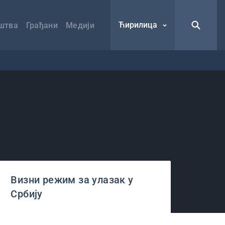
Ћирилица
штва
Грађани
Медији
Визни режим за улазак у
Србију