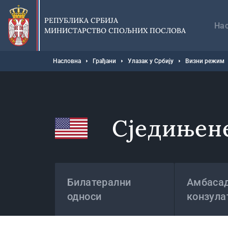
Прескочи
Гл
на
на
РЕПУБЛИКА СРБИЈА
главни
На
МИНИСТАРСТВО СПОЉНИХ ПОСЛОВА
део
садржаја
Мрвице
Насловна
Грађани
Улазак у Србију
Визни режим
Сједињен
Државе
Билатерални
Амбасад
односи
конзула