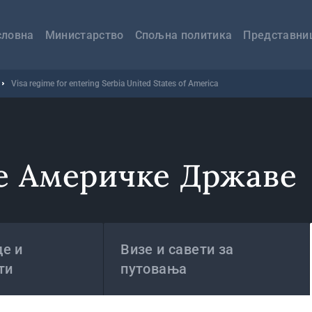
авна
вигација
словна
Министарство
Спољна политика
Представни
Visa regime for entering Serbia United States of America
е Америчке Државе
е и
Визе и савети за
ти
путовања