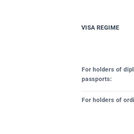
VISA REGIME
For holders of dip
passports:
For holders of ord