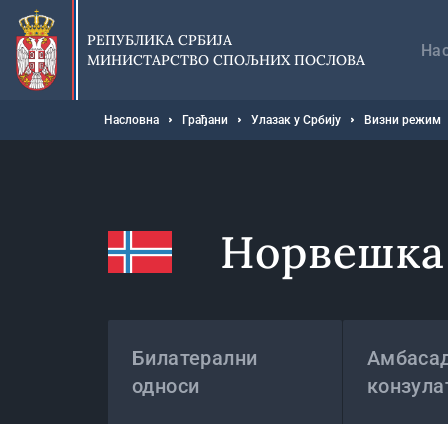
Прескочи
Гл
на
на
РЕПУБЛИКА СРБИЈА
главни
На
МИНИСТАРСТВО СПОЉНИХ ПОСЛОВА
део
садржаја
Мрвице
Насловна
Грађани
Улазак у Србију
Визни режим
Норвешка
Државе
Билатерални
Амбасад
односи
конзула