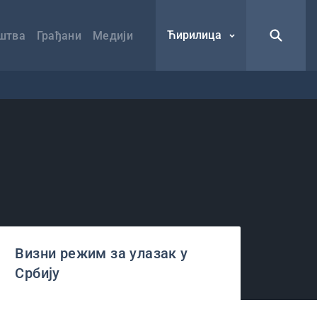
Ћирилица
штва
Грађани
Медији
Визни режим за улазак у
Србију