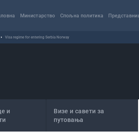
авна
вигација
словна
Министарство
Спољна политика
Представни
Visa regime for entering Serbia Norway
е и
Визе и савети за
ти
путовања