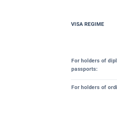
VISA REGIME
For holders of dip
passports:
For holders of ord