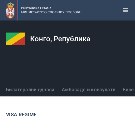
Прескочи
на
РЕПУБЛИКА СРБИЈА
МИНИСТАРСТВО СПОЉНИХ ПОСЛОВА
главни
део
садржаја
Конго, Република
Државе
Билатерални односи
Амбасаде и конзулати
Визе
VISA REGIME