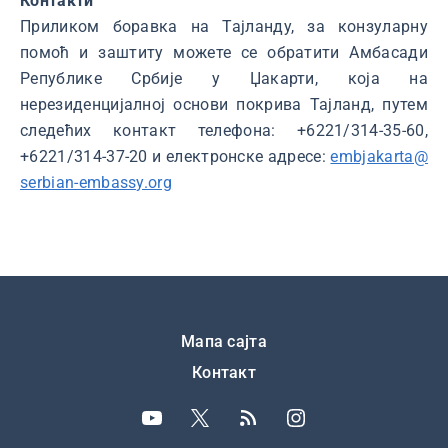
Контакти
Приликом боравка на Тајланду, за конзуларну
помоћ и заштиту можете се обратити Амбасади
Републике Србије у Џакарти, која на
нерезиденцијалној основи покрива Тајланд, путем
следећих контакт телефона: +6221/314-35-60,
+6221/314-37-20 и електронске адресе:
embjakarta@
serbian-embassy.org
Подножје
Мапа сајта
Контакт