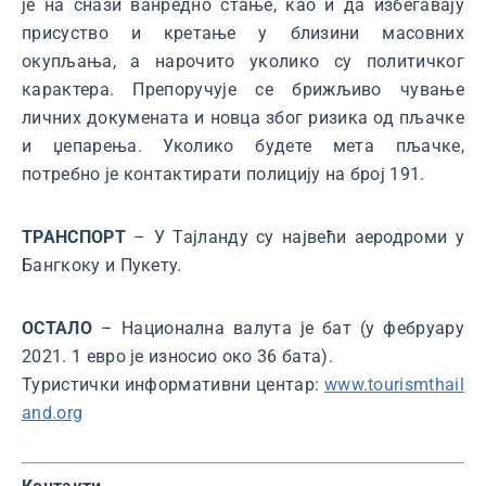
је на снази ванредно стање, као и да избегавају
присуство и кретање у близини масовних
окупљања, а нарочито уколико су политичког
карактера. Препоручује се брижљиво чување
личних докумената и новца због ризика од пљачке
и џепарења. Уколико будете мета пљачке,
потребно је контактирати полицију на број 191.
ТРАНСПОРТ
– У Тајланду су највећи аеродроми у
Бангкоку и Пукету.
ОСТАЛО
– Национална валута је бат (у фебруару
2021. 1 евро је износио око 36 бата).
Туристички информативни центар:
www.tourismthail
and.org