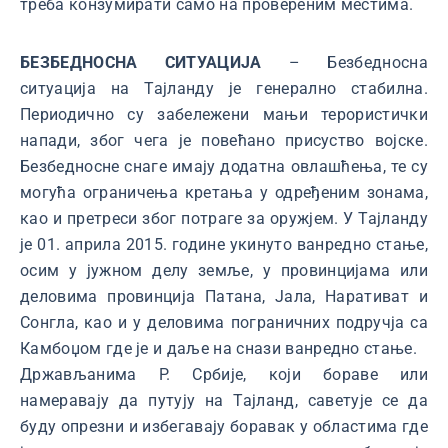
треба конзумирати само на провереним местима.
БЕЗБЕДНОСНА СИТУАЦИЈА
– Безбедносна
ситуација на Тајланду је генерално стабилна.
Периодично су забележени мањи терористички
напади, због чега је повећано присуство војске.
Безбедносне снаге имају додатна овлашћења, те су
могућа ограничења кретања у одређеним зонама,
као и претреси због потраге за оружјем. У Тајланду
је 01. априла 2015. године укинуто ванредно стање,
осим у јужном делу земље, у провинцијама или
деловима провинција Патана, Јала, Наративат и
Сонгла, као и у деловима пограничних подручја са
Камбоџом где је и даље на снази ванредно стање.
Држављанима Р. Србије, који бораве или
намеравају да путују на Тајланд, саветује се да
буду опрезни и избегавају боравак у областима где