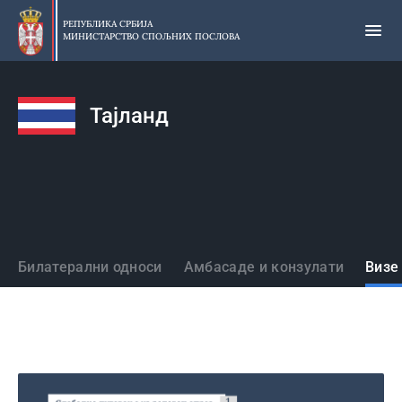
Прескочи
на
РЕПУБЛИКА СРБИЈА
МИНИСТАРСТВО СПОЉНИХ ПОСЛОВА
главни
део
садржаја
Тајланд
Државе
Билатерални односи
Амбасаде и конзулати
Визе