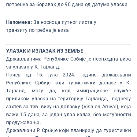
потребна за боравак до 90 дана од датума уласка
Напомена:
За носиоца путног листа у
транзиту потребна је виза
УЛАЗАК И ИЗЛАЗАК ИЗ ЗЕМЉЕ
Држављанима Републике Србије је неопходна виза
за улазак у К. Тајланд.
Почев од 15. јула 2024. године, држављани
Републике Србије који туристички долазе у К.
Тајланд, могу да, код имиграционе службе
приликом уласка на територију Тајланда, поднесу
захтев за тзв. визу на доласку (Visa on Arrival), која
важи 15 дана, за један улаз излаз, без могућности
продужавања.
Држављани Р. Србије који планирају да туристички