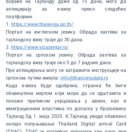
бораве на Тајланду дуже од 15 дана, могу да
аплицирају за е-визу преко следећих
платформи:
1.
https://www.thaievisa.go.th/
Портал на енглеском језику. Обрада захтева за
тајландску визу траје до 30 дана.
2.
https://www.vizacentar.rs/
Портал на српском језику. Обрада захтева за
тајландску визу траје око 5 до 7 радних дана.
Пре аплицирања могу се затражити инструкције на
српском, путем имејла:
info@thaiconsulate.rs
Када е-виза буде одобрена, странка ће бити
обавештена мејлом који мора да се одштампа и
покаже приликом укрцавања у авион, као и
имиграционим властима по доласку у Краљевину
Тајланд.Од 1. маја 2025. К.Тајланд уводи обавезно
онлајн попуњавање Thailand Digital arrival Card
(TDAC). TDAC је потребно попунити три дана пре