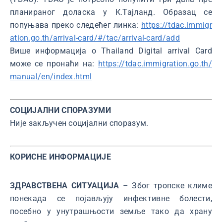
планираног доласка у К.Тајланд. Образац се
попуњава преко следећег линка:
https://tdac.immigr
ation.go.th/arrival-card/#/tac/arrival-card/add
Више информација о Thailand Digital arrival Card
може се пронаћи на:
https://tdac.immigration.go.th/
manual/en/index.html
СОЦИЈАЛНИ СПОРАЗУМИ
Није закључен социјални споразум.
КОРИСНЕ ИНФОРМАЦИЈЕ
ЗДРАВСТВЕНА СИТУАЦИЈА
– Због тропске климе
понекада се појављују инфективне болести,
посебно у унутрашњости земље тако да храну