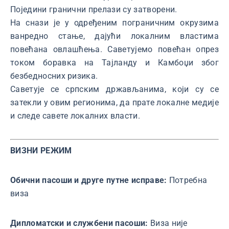
Поједини гранични прелази су затворени.
На снази је у одређеним пограничним окрузима
ванредно стање, дајући локалним властима
повећана овлашћења. Саветујемо повећан опрез
током боравка на Тајланду и Камбоџи због
безбедносних ризика.
Саветује се српским држављанима, који су се
затекли у овим регионима, да прате локалне медије
и следе савете локалних власти.
ВИЗНИ РЕЖИМ
Обични пасоши и друге путне исправе:
Потребна
виза
Дипломатски и службени пасоши:
Виза није