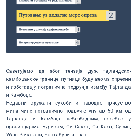
Саветујемо да због тензија дуж тајландско-
камбоџанске границе, путници буду веома опрезни
и избегавају погранична подручја између Тајланда
и Камбоџе.
Недавни оружани сукоби и наводно присуство
мина чине погранично подручје унутар 50 км од
Тајланда и Камбоџе небезбедним, посебно у
провинцијама Бурирам, Си Сакет, Са Каео, Сурин,
Убон Рачатани, Чантабури и Трат.