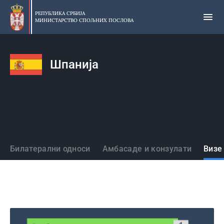
Прескочи
на
РЕПУБЛИКА СРБИЈА
МИНИСТАРСТВО СПОЉНИХ ПОСЛОВА
главни
део
садржаја
Шпанија
Државе
Билатерални односи
Амбасаде и конзулати
Визе