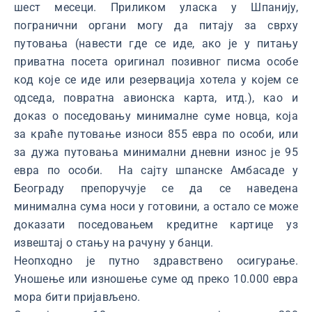
шест месеци. Приликом уласка у Шпанију,
погранични органи могу да питају за сврху
путовања (навести где се иде, ако је у питању
приватна посета оригинал позивног писма особе
код које се иде или резервација хотела у којем се
одседа, повратна авионска карта, итд.), као и
доказ о поседовању минималне суме новца, која
за краће путовање износи 855 евра по особи, или
за дужа путовања минимални дневни износ је 95
евра по особи. На сајту шпанске Амбасаде у
Београду препоручује се да се наведена
минимална сума носи у готовини, а остало се може
доказати поседовањем кредитне картице уз
извештај о стању на рачуну у банци.
Неопходно је путно здравствено осигурање.
Уношење или изношење суме од преко 10.000 евра
мора бити пријављено.