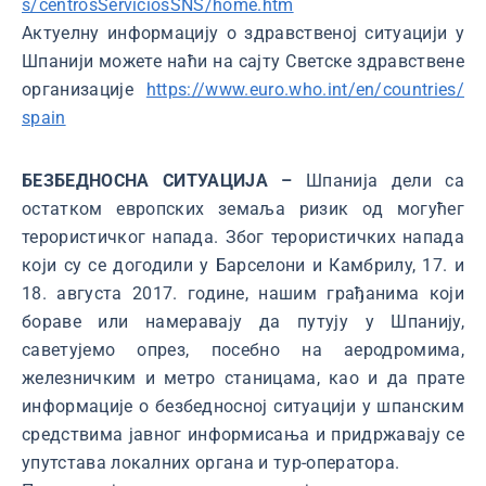
s/centrosServiciosSNS/home.htm
Актуелну информацију о здравственој ситуацији у
Шпанији можете наћи на сајту Светске здравствене
организације
https://www.euro.who.int/en/countries/
spain
БЕЗБЕДНОСНА СИТУАЦИЈА –
Шпанија дели са
остатком европских земаља ризик од могућег
терористичког напада. Због терористичких напада
који су се догодили у Барселони и Камбрилу, 17. и
18. августа 2017. године, нашим грађанима који
бораве или намеравају да путују у Шпанију,
саветујемо опрез, посебно на аеродромима,
железничким и метро станицама, као и да прате
информације о безбедносној ситуацији у шпанским
средствима јавног информисања и придржавају се
упутстава локалних органа и тур-оператора.