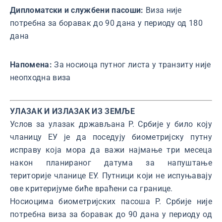
Дипломатски и службени пасоши:
Виза није
потребна за боравак до 90 дана у периоду од 180
дана
Напомена:
За носиоца путног листа у транзиту није
неопходна виза
УЛАЗАК И ИЗЛАЗАК ИЗ ЗЕМЉЕ
Услов за улазак држављана Р. Србије у било коју
чланицу ЕУ је да поседују биометријску путну
исправу која мора да важи најмање три месеца
након планираног датума за напуштање
територије чланице ЕУ. Путници који не испуњавају
ове критеријуме биће враћени са границе.
Носиоцима биометријских пасоша Р. Србије није
потребна виза за боравак до 90 дана у периоду од