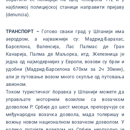
најближој полицијској станици направити пријаву
(denuncia).
ТРАНСПОРТ –
Готово сваки град у Шпанији има
аеродром, а најважнији су: Мадрид-Барахас,
Барселона, Валенсија, Лас Палмас де Гран
Канарија, Палма де Маљорка, итд. Железница је
једна од најмодернијих у Европи, возови су брзи и
удобни (Мадрид-Барселона 670км за 2ч 30мин),
али је путовање возом много скупље од путовања
авионом.
Током туристичког боравка у Шпанији можете да
управљате моторним возилом са возачком
дозволом Р. Србије до шест месеци, препоручује се
међународна возачка дозвола, мада толеришу и
вожњу новом националном возачком дозволом. У
колико путујете возилом из Србије неопходно је