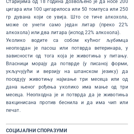
Старијима од 18 година дозвољено је да носе 200
цигара или 100 цигарилоса или 50 томпуса или 250
гр дувана који се увија. Што се тиче алкохола,
може се унети само један литар (преко 22%
алкохола) или два литара (испод 22% алкохола).
Уколико водите са собом кућног љубимца
неопходан је пасош или потврда ветеринара, у
зависности од тога која је животиња у питању.
Власници морају да потврде (у писаној форми,
укључујући и верзију на шпанском језику) да
поседују животињу најмање три месеца или од
дана њеног рођења уколико има мање од три
месеца. Неопходна је и потврда да је животиња
вакцинисана против беснила и да има чип или
печат.
СОЦИЈАЛНИ СПОРАЗУМИ