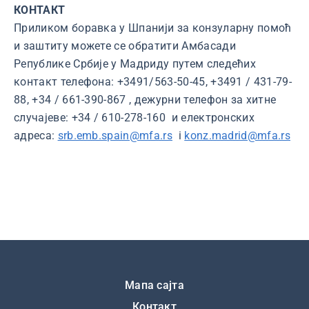
КОНТАКТ
Приликом боравка у Шпанији за конзуларну помоћ
и заштиту можете се обратити Амбасади
Републике Србије у Мадриду путем следећих
контакт телефона: +3491/563-50-45, +3491 / 431-79-
88, +34 / 661-390-867 , дежурни телефон за хитне
случајеве: +34 / 610-278-160 и електронских
адреса:
srb.emb.spain@mfa.rs
i
konz.madrid@mfa.rs
Подножје
Мапа сајта
Контакт