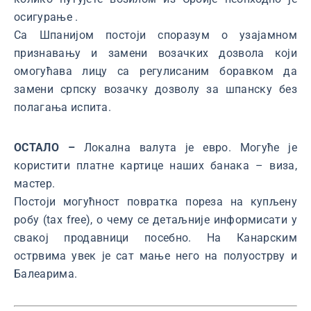
осигурање .
Са Шпанијом постоји споразум о узајамном
признавању и замени возачких дозвола који
омогућава лицу са регулисаним боравком да
замени српску возачку дозволу за шпанску без
полагања испита.
ОСТАЛО –
Локална валута је евро. Могуће је
користити платне картице наших банака – виза,
мастер.
Постоји могућност повратка пореза на купљену
робу (tax free), о чему се детаљније информисати у
свакој продавници посебно. На Канарским
острвима увек је сат мање него на полуострву и
Балеарима.