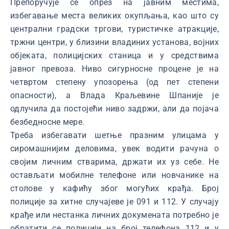
Препоручује се опрез на јавним местима,
избегавање места великих окупљања, као што су
централни градски тргови, туристичке атракције,
тржни центри, у близини владиних установа, војних
објеката, полицијских станица и у средствима
јавног превоза. Ниво сигурносне процене је на
четвртом степену упозорења (од пет степени
опасности), а Влада Краљевине Шпаније је
одлучила да постојећи ниво задржи, али да појача
безбедносне мере.
Треба избегавати шетње празним улицама у
сиромашнијим деловима, увек водити рачуна о
својим личним стварима, држати их уз себе. Не
остављати мобилне телефоне или новчанике на
столове у кафићу због могућих крађа. Број
полиције за хитне случајеве је 091 и 112. У случају
крађе или нестанка личних докумената потребно је
обратити се полицији нa број телефона 112 и у