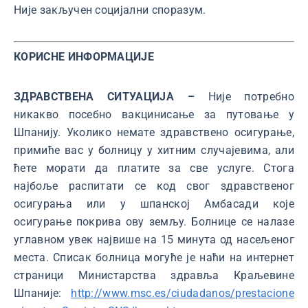
Није закључен социјални споразум.
КОРИСНЕ ИНФОРМАЦИЈЕ
ЗДРАВСТВЕНА СИТУАЦИЈА –
Није потребно
никакво посебно вакцинисање за путовање у
Шпанију. Уколико немате здравствено осигурање,
примиће вас у болницу у хитним случајевима, али
ћете морати да платите за све услуге. Стога
најбоље распитати се код свог здравственог
осигурања или у шпанској Амбасади које
осигурање покрива ову земљу. Болнице се налазе
углавном увек највише на 15 минута од насељеног
места. Списак болница могуће је наћи на интернет
страници Министарства здравља Краљевине
Шпаније:
http://www.msc.es/ciudadanos/prestacione