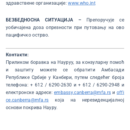
здравствене организације:
www.who.int
БЕЗБЕДНОСНА СИТУАЦИЈА –
Препоручује се
уобичајена доза опрезности при путовању на ово
пацифичко острво.
Конта
Приликом боравка на Науруу, за конзуларну помоћ
и заштиту можете се обратити Амбасади
Републике Србије у Канбери, путем следећег броја
телефона: + 612 / 6290-2630 и + 612 / 6290-2948 и
електронске адресе:
embassy.canberra@mfa.rs
и
offi
ce.canberra@mfa.rs
која на нерезиденцијалној
основи покрива Науру.