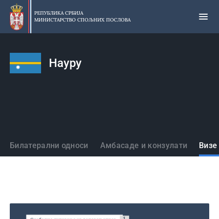
Прескочи
на
РЕПУБЛИКА СРБИЈА
МИНИСТАРСТВО СПОЉНИХ ПОСЛОВА
главни
део
садржаја
Науру
Државе
Билатерални односи
Амбасаде и конзулати
Визе