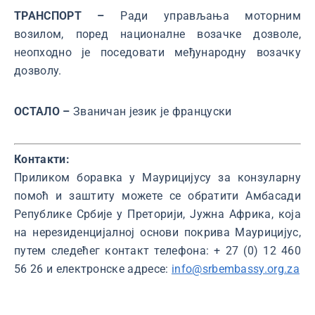
ТРАНСПОРТ –
Ради управљања моторним
возилом, поред националне возачке дозволе,
неопходно је поседовати међународну возачку
дозволу.
ОСТАЛО –
Званичан језик је француски
Контакти:
Приликом боравка у Маурицијусу за конзуларну
помоћ и заштиту можете се обратити Амбасади
Републике Србије у Преторији, Јужна Африка, која
на нерезиденцијалној основи покрива Маурицијус,
путем следећег контакт телефона: + 27 (0) 12 460
56 26 и електронске адресе:
info@srbembassy.org.za