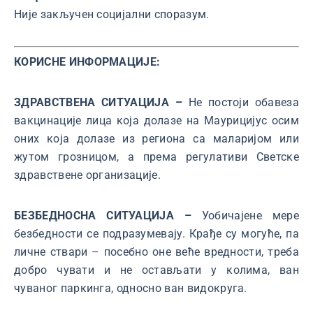
Није закључен социјални споразум.
КОРИСНЕ ИНФОРМАЦИЈЕ:
ЗДРАВСТВЕНА СИТУАЦИЈА –
Не постоји обавеза
вакцинације лица која долазе на Маурицијус осим
оних која долазе из региона са маларијом или
жутом грозницом, а према регулативи Светске
здравствене организације.
БЕЗБЕДНОСНА СИТУАЦИЈА –
Уобичајене мере
безбедности се подразумевају. Крађе су могуће, па
личне ствари – посебно оне веће вредности, треба
добро чувати и не остављати у колима, ван
чуваног паркинга, односно ван видокруга.