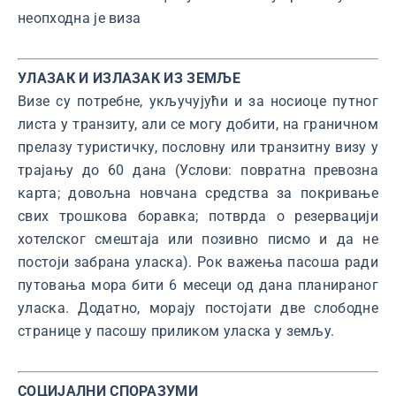
неопходна је виза
УЛАЗАК И ИЗЛАЗАК ИЗ ЗЕМЉЕ
Визе су потребне, укључујући и за носиоце путног
листа у транзиту, али се могу добити, на граничном
прелазу туристичку, пословну или транзитну визу у
трајању до 60 дана (Услови: повратна превозна
карта; довољна новчана средства за покривање
свих трошкова боравка; потврда о резервацији
хотелског смештаја или позивно писмо и да не
постоји забрана уласка). Рок важења пасоша ради
путовања мора бити 6 месеци од дана планираног
уласка. Додатно, морају постојати две слободне
странице у пасошу приликом уласка у земљу.
СОЦИЈАЛНИ СПОРАЗУМИ