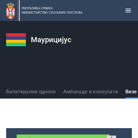
Прескочи
на
РЕПУБЛИКА СРБИЈА
МИНИСТАРСТВО СПОЉНИХ ПОСЛОВА
главни
део
садржаја
Маурицијус
Државе
Билатерални односи
Амбасаде и конзулати
Визе