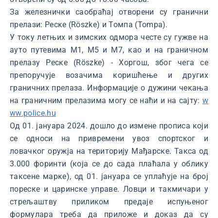
За железнички саобраћај отворени су гранични
прелази: Реске (Röszke) и Томпа (Tompa).
У току летњих и зимских одмора честе су гужве на
ауто путевима М1, М5 и М7, као и на граничном
прелазу Реске (Röszke) - Хоргош, због чега се
препоручује возачима коришћење и других
граничних прелаза. Информације o дужини чекања
на граничним прелазима могу се наћи и на сајту:
w
ww.police.hu
Од 01. јануара 2024. дошло до измене прописа који
се односи на привремени увоз спортског и
ловачког оружја на територију Мађарске. Такса од
3.000 форинти (која се до сада плаћала у облику
таксене марке), од 01. јануара се уплаћује на број
пореске и царинске управе. Ловци и такмичари у
стрељаштву приликом предаје испуњеног
формулара треба да приложе и доказ да су