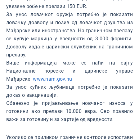
увезене робе не прелази 150 EUR.
За унос ловачког оружја потребно је показати
ловачку дозволу и позив од ловачког друштва из
Мађарске или иностранства. На граничном прелазу
се купује маркица у вредности од 3.000 форинти.
Дозволу издаје царински службеник на граничном
прелазу.
Више информација може се наћи на сајту
Националнe порескe и царинскe управe
Мађарске:
www.nam.gov.hu
За унос кућних љубимаца потребно је показати
доказ о вакцинацији.
Обавезно је пријављивање новчаног износа у
готовини ако прелази 10.000 евра. Ово правило
важи за готовину и за хартије од вредности.
Уколико се приликом граничне контроле испостави