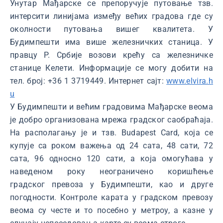
Унутар Мађарске се препоручује путовање тзв.
интерсити линијама између већих градова где су
околности путовања вишег квалитета. У
Будимпешти има више железничких станица. У
правцу Р. Србије возови крећу са железничке
станице Келети. Информације се могу добити на
тел. број: +36 1 3719449. Интернет сајт:
www.elvira.h
u
У Будимпешти и већим градовима Мађарске веома
је добро организована мрежа градског саобраћаја.
На располагању је и тзв. Budapest Card, која се
купује са роком важења од 24 сата, 48 сати, 72
сата, 96 односно 120 сати, а која омогућава у
наведеном року неограничено коришћење
градског превоза у Будимпешти, као и друге
погодности. Контроле карата у градском превозу
веома су честе и то посебно у метроу, а казне у