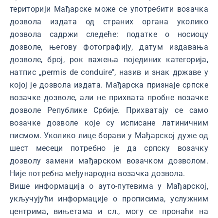
територији Мађарске може се употребити возачка
дозвола издата од страних органа уколико
дозвола садржи следеће: податке о носиоцу
дозволе, његову фотографију, датум издавања
дозволе, број, рок важења појединих категорија,
натпис „permis de conduire", назив и знак државе у
којој је дозвола издата. Мађарска признаје српске
возачке дозволе, али не прихвата пробне возачке
дозволе Републике Србије. Прихватају се само
возачке дозволе које су исписане латиничним
писмом. Уколико лице борави у Мађарској дуже од
шест месеци потребно је да српску возачку
дозволу замени мађарском возачком дозволом.
Није потребна међународна возачка дозвола.
Више информација о ауто-путевима у Мађарској,
укључујући информације о прописима, услужним
центрима, вињетама и сл., могу се пронаћи на