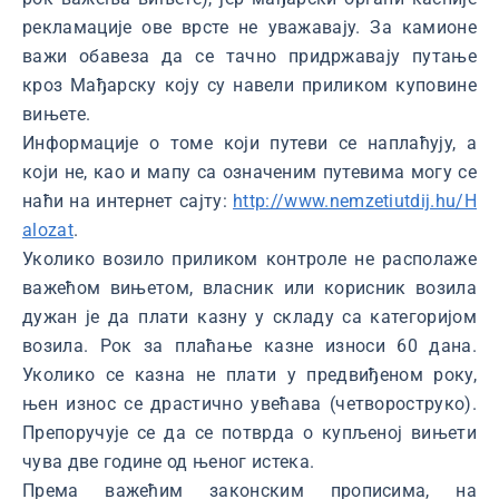
рекламације ове врсте не уважавају. За камионе
важи обавеза да се тачно придржавају путање
кроз Мађарску коју су навели приликом куповине
вињете.
Информације о томе који путеви се наплаћују, а
који не, као и мапу са означеним путевима могу се
наћи на интернет сајту:
http://www.nemzetiutdij.hu/H
alozat
.
Уколико возило приликом контроле не располаже
важећом вињетом, власник или корисник возила
дужан је да плати казну у складу са категоријом
возила. Рок за плаћање казне износи 60 дана.
Уколико се казна не плати у предвиђеном року,
њен износ се драстично увећава (четвороструко).
Препоручује се да се потврда о купљеној вињети
чува две године од њеног истека.
Према важећим законским прописима, на