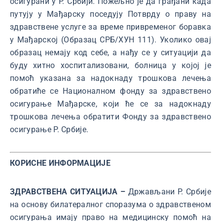
осигурани у Р. Србији. Пожељно је да грађани када
путују у Мађарску поседују Потврду о праву на
здравствене услуге за време привременог боравка
у Мађарској (Образац СРБ/ХУН 111). Уколико овај
образац немају код себе, а нађу се у ситуацији да
буду хитно хоспитализовани, болница у којој је
помоћ указана за надокнаду трошкова лечења
обратиће се Националном фонду за здравствено
осигурање Мађарске, који ће се за надокнаду
трошкова лечења обратити Фонду за здравствено
осигурање Р. Србије.
КОРИСНЕ ИНФОРМАЦИЈЕ
ЗДРАВСТВЕНА СИТУАЦИЈА –
Држављани Р. Србије
на основу билатералног споразума о здравственом
осигурања имају право на медицинску помоћ на