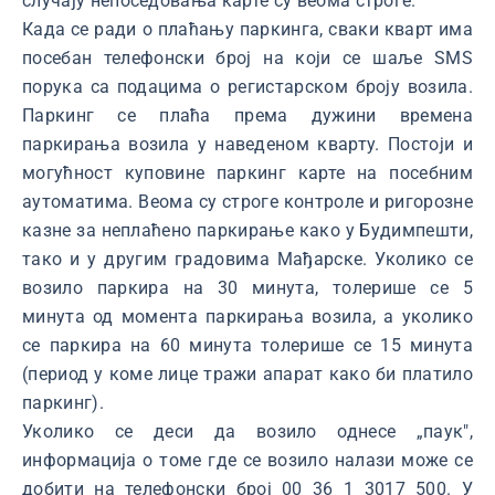
случају непоседовања карте су веома строге.
Када се ради о плаћању паркинга, сваки кварт има
посебан телефонски број на који се шаље SMS
порука са подацима о регистарском броју возила.
Паркинг се плаћа према дужини времена
паркирања возила у наведеном кварту. Постоји и
могућност куповине паркинг карте на посебним
аутоматима. Веома су строге контроле и ригорозне
казне за неплаћено паркирање како у Будимпешти,
тако и у другим градовима Мађарске. Уколико се
возило паркира на 30 минута, толерише се 5
минута од момента паркирања возила, а уколико
се паркира на 60 минута толерише се 15 минута
(период у коме лице тражи апарат како би платило
паркинг).
Уколико се деси да возило однесе „паук",
информација о томе где се возило налази може се
добити на телефонски број 00 36 1 3017 500. У