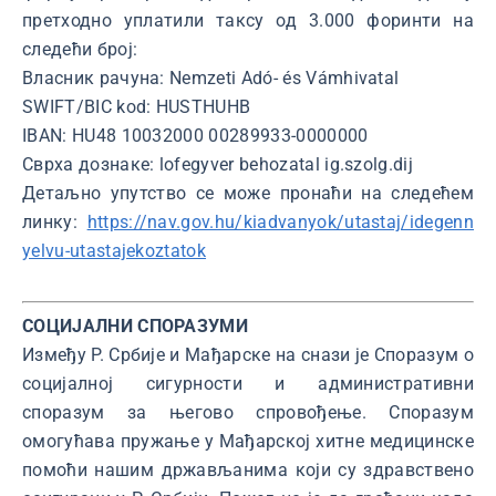
претходно уплатили таксу од 3.000 форинти на
следећи број:
Власник рачуна: Nemzeti Adó- és Vámhivatal
SWIFT/BIC kod: HUSTHUHB
IBAN: HU48 10032000 00289933-0000000
Сврха дознаке: lofegyver behozatal ig.szolg.dij
Детаљно упутство се може пронаћи на следећем
линку:
https://nav.gov.hu/kiadvanyok/utastaj/idegenn
yelvu-utastajekoztatok
СОЦИЈАЛНИ СПОРАЗУМИ
Између Р. Србије и Мађарске на снази је Споразум о
социјалној сигурности и административни
споразум за његово спровођење. Споразум
омогућава пружање у Мађарској хитне медицинске
помоћи нашим држављанима који су здравствено