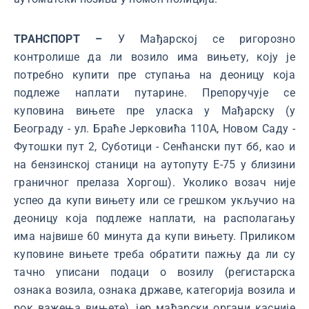
ТРАНСПОРТ –
У Мађарској се ригорозно
контролише да ли возило има вињету, коју је
потребно купити пре ступања на деоницу која
подлеже наплати путарине. Препоручује се
куповина вињете пре уласка у Мађарску (у
Београду - ул. Браће Јерковића 110А, Новом Саду -
Футошки пут 2, Суботици - Сенћански пут бб, као и
на бензинској станици на аутопуту Е-75 у близини
граничног прелаза Хоргош). Уколико возач није
успео да купи вињету или се грешком укључио на
деоницу која подлеже наплати, на располагању
има највише 60 минута да купи вињету. Приликом
куповине вињете треба обратити пажњу да ли су
тачно уписани подаци о возилу (регистарска
ознака возила, ознака државе, категорија возила и
рок важења вињете), јер мађарски органи касније