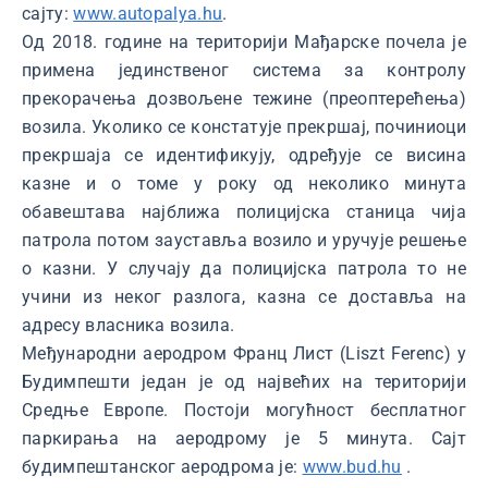
сајту:
www.autopalya.hu
.
Од 2018. године на територији Мађарске почела је
примена јединственог система за контролу
прекорачења дозвољене тежине (преоптерећења)
возила. Уколико се констатује прекршај, починиоци
прекршаја се идентификују, одређује се висина
казне и о томе у року од неколико минута
обавештава најближа полицијска станица чија
патрола потом зауставља возило и уручује решење
о казни. У случају да полицијска патрола то не
учини из неког разлога, казна се доставља на
адресу власника возила.
Међународни аеродром Франц Лист (Liszt Ferenc) у
Будимпешти један је од највећих на територији
Средње Европе. Постоји могућност бесплатног
паркирања на аеродрому је 5 минута. Сајт
будимпештанског аеродрома је:
www.bud.hu
.