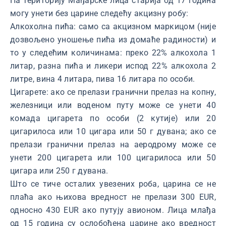
На територију Мађарске лица старија од 17 година
могу унети без царине следећу акцизну робу:
Aлкохолна пића: само са акцизном маркицом (није
дозвољено уношење пића из домаће радиности) и
то у следећим количинама: преко 22% алкохола 1
литар, разна пића и ликери испод 22% алкохола 2
литре, вина 4 литара, пива 16 литара по особи.
Цигарете: ако се прелази гранични прелаз на копну,
железници или воденом путу може се унети 40
комада цигарета по особи (2 кутије) или 20
цигарилоса или 10 цигара или 50 г дувана; ако се
прелази гранични прелаз на аеродрому може се
унети 200 цигарета или 100 цигарилоса или 50
цигара или 250 г дувана.
Што се тиче осталих увезених роба, царина се не
плаћа ако њихова вредност не прелази 300 EUR,
односно 430 EUR ако путују авионом. Лица млађа
од 15 година су ослобођена царине ако вредност