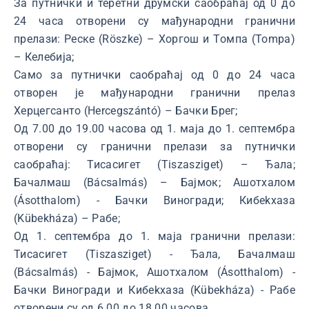
За путнички и теретни друмски саобраћај од 0 до
24 часа отворени су мађународни гранични
прелази: Реске (Röszke) – Хоргош и Tомпа (Tompa)
– Келебија;
Само за путнички саобраћај од 0 до 24 часа
отворен је мађународни гранични прелаз
Херцегсанто (Hercegszántó) – Бачки Брег;
Од 7.00 до 19.00 часова од 1. маја до 1. септембра
отворени су гранични прелази за путнички
саобраћај: Тисасигет (Tiszasziget) – Ђала;
Бачалмаш (Bácsalmás) – Бајмок; Ашотхалом
(Ásotthalom) - Бачки Виногради; Кибekхаза
(Kübekháza) – Рабе;
Од 1. септембра до 1. маја гранични прелази:
Тисасигет (Tiszasziget) - Ђала, Бачалмаш
(Bácsalmás) - Бајмок, Ашотхалом (Ásotthalom) -
Бачки Виногради и Кибekхаза (Kübekháza) - Рабе
отворени су од 6.00 до 18.00 часова.