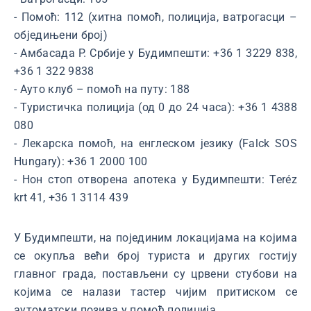
- Помоћ: 112 (хитна помоћ, полиција, ватрогасци –
обједињени број)
- Амбасада Р. Србије у Будимпешти: +36 1 3229 838,
+36 1 322 9838
- Ауто клуб – помоћ на путу: 188
- Туристичка полиција (од 0 до 24 часа): +36 1 4388
080
- Лекарска помоћ, на енглеском језику (Falck SOS
Hungary): +36 1 2000 100
- Нон стоп отворена апотека у Будимпешти: Teréz
krt 41, +36 1 3114 439
У Будимпешти, на појединим локацијама на којима
се окупља већи број туриста и других гостију
главног града, постављени су црвени стубови на
којима се налази тастер чијим притиском се
аутоматски позива у помоћ полиција.