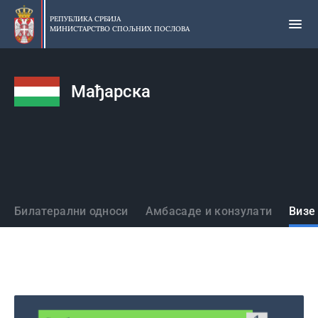
Прескочи
на
РЕПУБЛИКА СРБИЈА
МИНИСТАРСТВО СПОЉНИХ ПОСЛОВА
главни
део
садржаја
Мађарска
Државе
Билатерални односи
Амбасаде и конзулати
Визе