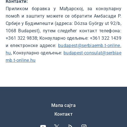
Контакти:
Приликом боравка у Мађарској, за конзуларну
помоћ и заштиту можете се обратити Амбасади Р.
Србије у Будимпешти (адреса: Dózsa György ut 92/b,
1068 Budapest), путем следећег контакт телефона:
+361 322 9838; Конзуларно одељење: +361 322 1439
и електронске адресе:
budapest@serbiaemb.t-online.
hu
, Конзуларно одељење:
budapest-consulat@serbiae
mb.t-online.hu
Подножје
Мапа сајта
Контакт