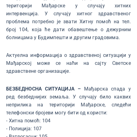
територији Мађарске у случају хитних
интервенција. У случају хитног здравственог
проблема потребно је звати Хитну помоћ на тел.
број 104, која ће дати обавештење о дежурним
болницама у Будимпешти и другим градовима.
Актуелна информација о здравственој ситуацији у
Мађарској може се наћи на сајту Светске
здравствене организације.
БЕЗБЕДНОСНА СИТУАЦИЈА –
Мађарска спада у
ред безбеднијих земаља. У случају било каквих
неприлика на територији Мађарске, следећи
телефонски бројеви могу бити од користи:
- Хитна помоћ: 104
- Полиција: 107
- Ватрогасци: 105