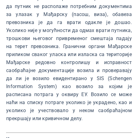
да путник не располаже потребним документима
за улазак у Мађарску (пасош, виза), обавеза
превозника је да га врати одакле је дошао.
Уколико није у могућности да одмах врати путника,
трошкови његовог привременог смештаја падају
на терет превозника. Гранични органи Мађарске
приликом сваког уласка или изласка са територије
Мађарске редовно контролишу и исправност
саобраћајне документације возила и проверавају
да ли је возило евидентирано у SIS (Schengen
Information System) као возило за којим је
расписана потрага у оквиру ЕУ. Возило се може
наћи на списку потраге уколико је украдено, као и
уколико је учествовало у неком саобраћајном
прекршају или кривичном делу.