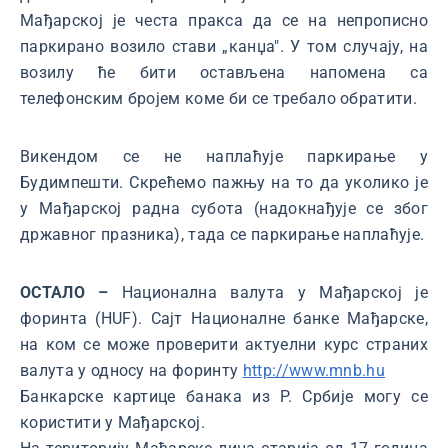
Мађарској је честа пракса да се на непрописно
паркирано возило стави „канџа". У том случају, на
возилу ће бити остављена напомена са
телефонским бројем коме би се требало обратити.
Викендом се не наплаћује паркирање у
Будимпешти. Скрећемо пажњу на то да уколико је
у Мађарској радна субота (надокнађује се због
државног празника), тада се паркирање наплаћује.
ОСТАЛО –
Национална валута у Мађарској је
форинта (HUF). Сајт Националне банке Мађарске,
на ком се може проверити актуелни курс страних
валута у односу на форинту
http://www.mnb.hu
Банкарске картице банака из Р. Србије могу се
користити у Мађарској.