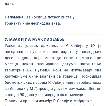
дана
Напомена:
За носиоца путног листа у
транзиту није неопходна виза.
УЛАЗАК И ИЗЛАЗАК ИЗ ЗЕМЉЕ
Услов за улазак држављана Р. Србије у ЕУ је
поседовање путне исправе издате у последњих
десет година, која мора да важи најмање три
месеца након планираног датума напуштања
територије ЕУ. Путници који не испуњавају ове
критеријуме биће враћени са границе. Носиоцима
биометријских пасоша Р. Србије није потребна виза
за боравак у Мађарској и другим земљама Шенген
зоне до 90 дана у периоду до шест месеци.
Гранични прелази између Р. Србије и Мађарске