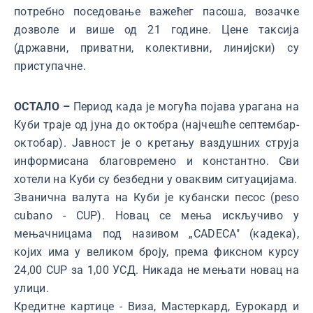
потребно поседовање важећег пасоша, возачке
дозволе и више од 21 године. Цене таксија
(државни, приватни, колективни, линијски) су
приступачне.
ОСТАЛО –
Период када је могућа појава урагана на
Куби траје од јуна до октобра (најчешће септембар-
октобар). Јавност је о кретању ваздушних струја
информисана благовремено и константно. Сви
хотели на Куби су безбедни у оваквим ситуацијама.
Званична валута на Куби је кубански песос (peso
cubano - CUP). Новац се мења искључиво у
мењачницама под називом „CADECA" (кадека),
којих има у великом броју, према фиксном курсу
24,00 CUP за 1,00 УСД. Никада не мењати новац на
улици.
Кредитне картице - Виза, Мастеркард, Еурокард и