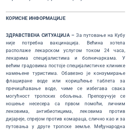
КОРИСНЕ ИНФОРМАЦИЈЕ
ЗДРАВСТВЕНА СИТУАЦИЈА –
За путовање на Кубу
није потребна вакцинација. Већина хотела
располаже лекарском услугом током 24 часа,
лекарима специјалистима и болничаркама. У
већим градовима постоје специјалистичке клинике
намењене туристима. Обавезно је конзумирање
флаширане воде или коришћење таблета за
пречишћавање воде, чиме се избегава свака
могућност тропских обољења. Препоручује се
ношење несесера са првом помоћи, личним
лековима, антибиотицима, лековима против
дијареје, спрејом против комараца, слично као и за
путовања у друге тропске земље. Међународна