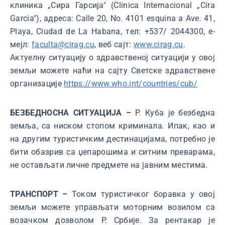
клиника „Сира Гарсија" (Clinica Internacional „Cira
Garcia"), адреса: Calle 20, No. 4101 esquina a Ave. 41,
Playa, Ciudad de La Habana, тeл: +537/ 2044300, е-
мејл:
faculta@cirag.cu
, веб сајт:
www.cirag.cu
.
Актуелну ситуацију о здравственој ситуацији у овој
земљи можете наћи на сајту Светске здравствене
организације
https://www.who.int/countries/cub/
БЕЗБЕДНОСНА СИТУАЦИЈА –
Р. Куба је безбедна
земља, са ниском стопом криминала. Ипак, као и
на другим туристичким дестинацијама, потребно је
бити обазрив са џепарошима и ситним преварама,
не остављати личне предмете на јавним местима.
ТРАНСПОРТ –
Током туристичког боравка у овој
земљи можете управљати моторним возилом са
возачком дозволом Р. Србије. За рентакар је