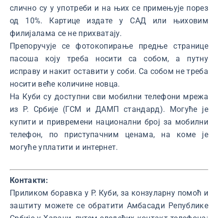
слично су у употреби и на њих се примењује порез
од 10%. Картице издате у САД или њиховим
филијалама се не прихватају.
Препоручује се фотокопирање предње странице
пасоша коју треба носити са собом, а путну
исправу и накит оставити у соби. Са собом не треба
носити веће количине новца.
На Куби су доступни сви мобилни телефони мрежа
из Р. Србије (ГСМ и ДАМП стандард). Могуће је
купити и привремени национални број за мобилни
телефон, по приступачним ценама, на коме је
могуће уплатити и интернет.
Контакти:
Приликом боравка у Р. Куби, за конзуларну помоћ и
заштиту можете се обратити Амбасади Републике