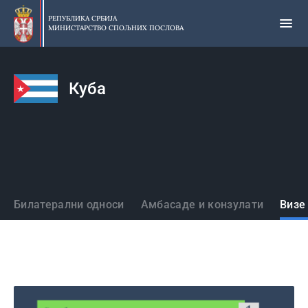
Прескочи
на
РЕПУБЛИКА СРБИЈА
МИНИСТАРСТВО СПОЉНИХ ПОСЛОВА
главни
део
садржаја
Куба
Државе
Билатерални односи
Амбасаде и конзулати
Визе