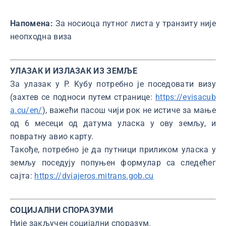
Напомена:
За носиоца путног листа у транзиту није
неопходна виза
УЛАЗАК И ИЗЛАЗАК ИЗ ЗЕМЉЕ
За улазак у Р. Kубу потребно је поседовати визу
(захтев се подноси путем странице:
https://evisacub
a.cu/en/
), важећи пасош чији рок не истиче за мање
од 6 месеци од датума уласка у ову земљу, и
повратну авио карту.
Такође, потребно је да путници приликом уласка у
земљу поседују попуњен формулар са следећег
сајта:
https://dviajeros.mitrans.gob.cu
СОЦИЈАЛНИ СПОРАЗУМИ
Није закључен социјални споразум.