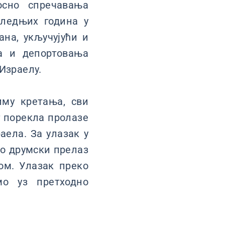
осно спречавања
следњих година у
ана, укључујући и
ња и депортовања
Израелу.
му кретања, сви
г порекла пролазе
аела. За улазак у
во друмски прелаз
ном. Улазак преко
мо уз претходно