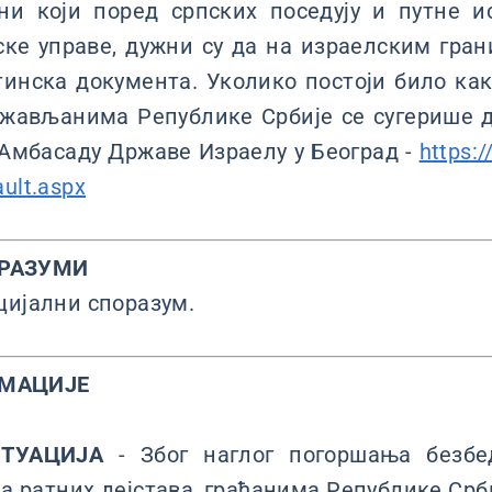
и који поред српских поседују и путне и
ске управе, дужни су да на израелским гра
тинска документа. Уколико постоји било ка
ржављанима Републике Србије се сугерише д
 Амбасаду Државе Израелу у Београд -
https:/
ult.aspx
РАЗУМИ
цијални споразум.
РМАЦИЈЕ
ТУАЦИЈА
- Због наглог погоршања безбед
 ратних дејстава, грађанима Републике Срби