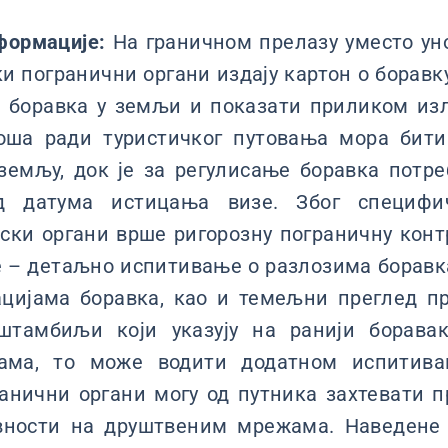
формације:
На граничном прелазу уместо 
и погранични органи издају картон о боравку
е боравка у земљи и показати приликом изл
оша ради туристичког путовања мора бити
земљу, док је за регулисање боравка потр
 датума истицања визе. Због специфи
лски органи врше ригорозну пограничну конт
е – детаљно испитивање о разлозима боравк
ацијама боравка, као и темељни преглед пр
 штамбиљи који указују на ранији борава
ама, то може водити додатном испитива
анични органи могу од путника захтевати 
вности на друштвеним мрежама. Наведене