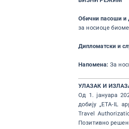
ВИЗНИ РЕЖИМ
Обични пасоши и 
за носиоце биоме
Дипломатски и с
Напомена:
За нос
УЛАЗАК И ИЗЛАЗ
Од 1. јануара 2
добију „ETA-IL a
Travel Authoriza
Позитивно решен 