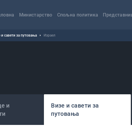
авна
вигација
словна
Министарство
Спољна политика
Представни
 и савети за путовања
Израел
е и
Визе и савети за
ти
путовања