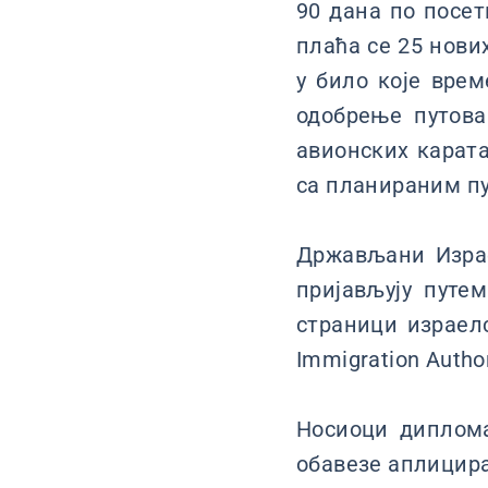
90 дана по посе
плаћа се 25 нови
у било које врем
одобрење путова
авионских карата
са планираним п
Држављани Израе
пријављују путе
страници израелс
Immigration Author
Носиоци диплома
обавезе аплицир