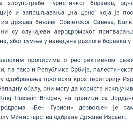
а злоупотребе туристичког боравка, одн
ције и запошљавања „на црно" која је по
 из држава бившег Совјетског Савеза, Балк
ени су случајеви аеродромског притвара
а, због сумње у наведене разлоге боравка у 
раелским прописима о рестриктивном режи
, па тако и Републике Србије, палестинско
у одобравања проласка кроз територију Изр
Западну обалу, они могу да користе искључи
/«King Hussein Bridge», на граници са Јорда
еродрома «Бен Гурион» дозвољен је са
олу Министарства одбране Државе Израел.