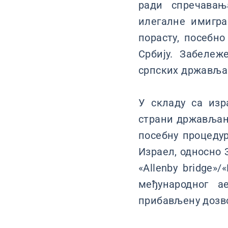
ради спречавањ
илегалне имигра
порасту, посебно
Србију. Забележ
српских држављан
У складу са из
страни држављани
посебну процедур
Израел, односно 
«Allenby bridge»
међународног а
прибављену дозв