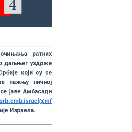
почињања ратних
 до даљњег уздрже
рбије који су се
ете пажњу личној
 се јаве Амбасади
srb.emb.israel@mf
ије Израела.