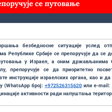
горшања безбедносне ситуације услед от
има Републике Србије се препоручује да се
путовања у Израел, а оним држављанима С
лу, препоручује се да приоритетно посв
ате инструкције израелских органа, као и да
ву (WhatsApp број:
+972526315620
или е-mail:
динације активности ради напуштања територ