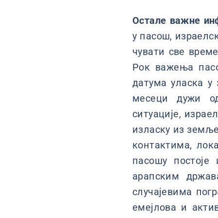
Oстале важне ин
у пасош, израелск
чувати све врем
Рок важења пас
датума уласка у 
месеци дужи од
ситуације, израе
изласку из земљ
контактима, лок
пасошу постоје
арапским држав
случајевима погр
емејлова и акти