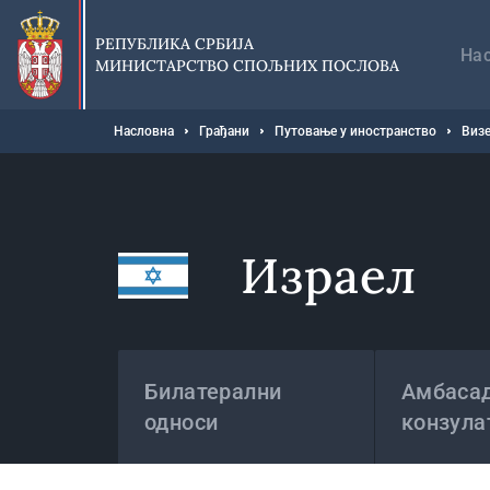
Прескочи
Гл
на
на
РЕПУБЛИКА СРБИЈА
главни
На
МИНИСТАРСТВО СПОЉНИХ ПОСЛОВА
део
садржаја
Мрвице
Насловна
Грађани
Путовање у иностранство
Визе
Израел
Државе
Билатерални
Амбасад
односи
конзула