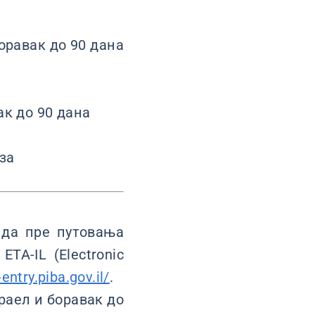
оравак до 90 дана
ак до 90 дана
иза
 да пре путовања
TA-IL (Electronic
-entry.piba.gov.il/
.
раел и боравак до