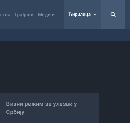
Ћирилица
штва
Грађани
Медији
Визни режим за улазак у
Србију