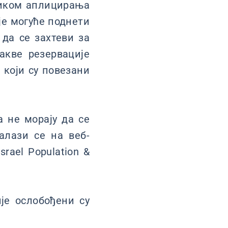
ликом аплицирања
је могуће поднети
 да се захтеви за
акве резервације
 који су повезани
 не морају да се
алази се на веб-
rael Population &
је ослобођени су