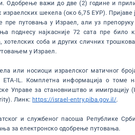
ти. Одобрење важи до две (2) године и при
х израелских шекела (око 6,75 ЕУР). Пријаве 
е пре путовања у Израел, али уз препоруку
ња поднесу најкасније 72 сата пре било к
, хотелских соба и других сличних трошкова
утовањем у Израел.
ла или носиоци израелског матичног броја
м ЕТА-IL. Комплетна информација о томе н
ке Управе за становништво и имиграцију (Is
ity). Линк:
https://israel-entry.piba.gov.il/
.
тског и службеног пасоша Републике Срби
ања за електронско одобрење путовања.