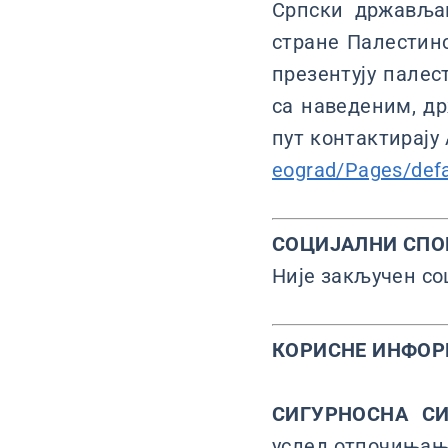
Српски држављан
стране Палестин
презентују палес
са наведеним, д
пут контактирају
eograd/Pages/defa
СОЦИЈАЛНИ СПО
Није закључен со
КОРИСНЕ ИНФО
СИГУРНОСНА СИ
услед отпочињања