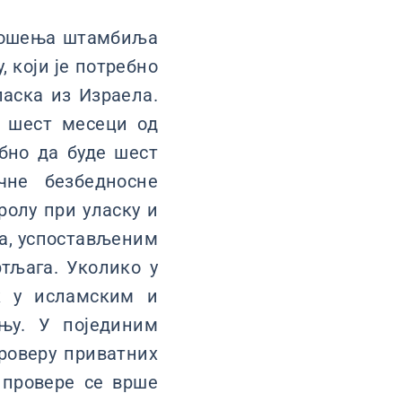
уношења штамбиља
, који је потребно
аска из Израела.
 шест месеци од
ебно да буде шест
чне безбедносне
ролу при уласку и
а, успостављеним
тљага. Уколико у
к у исламским и
њу. У појединим
проверу приватних
 провере се врше