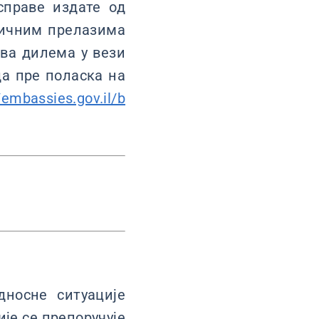
справе издате од
ничним прелазима
ква дилема у вези
а пре поласка на
/embassies.gov.il/b
носне ситуације
је се препоручује