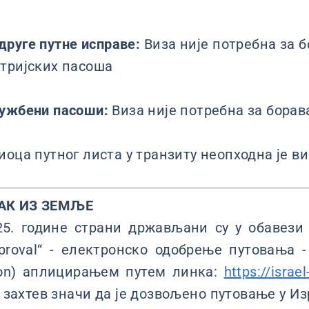
друге путне исправе:
Виза није потребна за б
тријских пасоша
лужбени пасоши:
Виза није потребна за борав
иоца путног листа у транзиту неопходна је в
АК ИЗ ЗЕМЉЕ
025. године страни држављани су у обавези
pproval“ - електронско одобрење путовања - E
tion) аплицирањем путем линка:
https://israel
захтев значи да је дозвољено путовање у Из