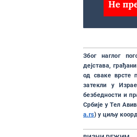
Због наглог по
дејстава, грађан
од сваке врсте 
затекли у Израе
безбедности и пр
Србије у Тел Ави
a.rs
) у циљу коор