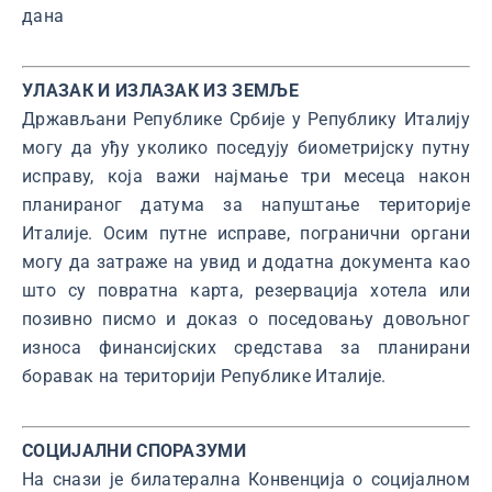
дана
УЛАЗАК И ИЗЛАЗАК ИЗ ЗЕМЉЕ
Држављани Републике Србије у Републику Италију
могу да уђу уколико поседују биометријску путну
исправу, која важи најмање три месеца након
планираног датума за напуштање територије
Италије. Осим путне исправе, погранични органи
могу да затраже на увид и додатна документа као
што су повратна карта, резервација хотела или
позивно писмо и доказ о поседовању довољног
износа финансијских средстава за планирани
боравак на територији Републике Италије.
СОЦИЈАЛНИ СПОРАЗУМИ
На снази је билатерална Конвенција о социјалном