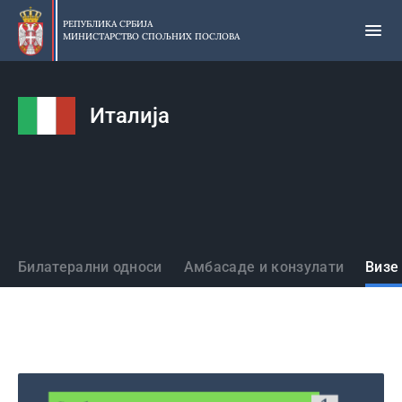
Прескочи
на
РЕПУБЛИКА СРБИЈА
МИНИСТАРСТВО СПОЉНИХ ПОСЛОВА
главни
део
садржаја
Италија
Државе
Билатерални односи
Амбасаде и конзулати
Визе