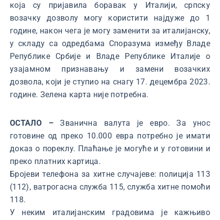
која су пријавила боравак у Италији, српску
возачку дозволу могу користити најдуже до 1
године, након чега је могу заменити за италијанску,
у складу са одредбама Споразума између Владе
Републике Србије и Владе Републике Италије о
узајамном признавању и замени возачких
дозвола, који је ступио на снагу 17. децембра 2023.
године. Зелена карта није потребна.
ОСТАЛО –
Званична валута је евро. За унос
готовине од преко 10.000 евра потребно је имати
доказ о пореклу. Плаћање је могуће и у готовини и
преко платних картица.
Бројеви телефона за хитне случајеве: полиција 113
(112), ватрогасна служба 115, служба хитне помоћи
118.
У неким италијанским градовима је кажњиво