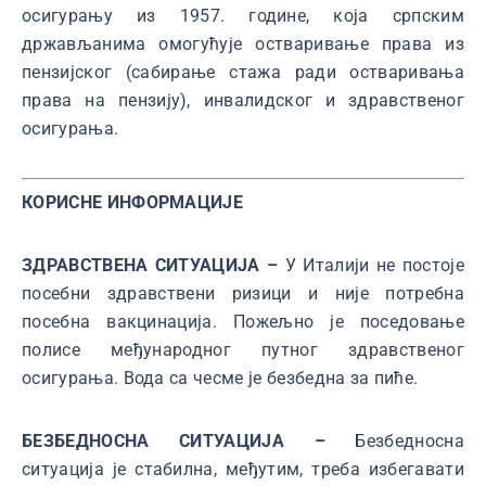
осигурању из 1957. године, која српским
држављанима омогућује остваривање права из
пензијског (сабирање стажа ради остваривања
права на пензију), инвалидског и здравственог
осигурања.
КОРИСНЕ ИНФОРМАЦИЈЕ
ЗДРАВСТВЕНА СИТУАЦИЈА –
У Италији не постоје
посебни здравствени ризици и није потребна
посебна вакцинација. Пожељно је поседовање
полисе међународног путног здравственог
осигурања. Вода са чесме је безбедна за пиће.
БЕЗБЕДНОСНА СИТУАЦИЈА –
Безбедносна
ситуација је стабилна, међутим, треба избегавати