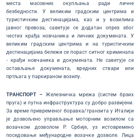
места масовних окупљања ради личне
безбедности. У великим градским центрима и
туристичким дестинацијама, као и у возилима
јавног превоза, саветује се додатан опрез због
честих крађа новчаника и личних докумената. У
великим градским центрима и на туристичким
дестинацијама бележи се пораст ситног криминала
- крађи новчаника и докумената. Не саветује се
остављање докумената, вредних ствари или
пртљага у паркираном возилу.
ТРАНСПОРТ –
Железничка мрежа (систем брзих
пруга) и путна инфраструктура су добро развијени.
За време привременог боравка/транзита у Италији
је дозвољено управљање моторним возилом са
возачком дозволом Р. Србије, уз истовремено
поседовање међународне возачке дозволе. Лица