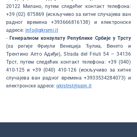
20122 Милано, путем следећег контакт телефона:
+39 (02) 875869 (искључиво за хитне случајева ван
радног времена +393666816138) и електронске
адресе:
info@gkrsmi.it
-
Генералном конзулату Републике Србије у Трсту
(за регије Фриули Венеција Ђулиа, Венето и
Трентино Алто Адиђе), Strada del Friuli 54 – 34136
Трст, путем следећих контакт телефона: +39 (040)
410-125 и +39 (040) 410-126 (искључиво за хитне
случајева ван радног времена +3933534284073) и
електронске адресе:
gkrstrst@spin.it