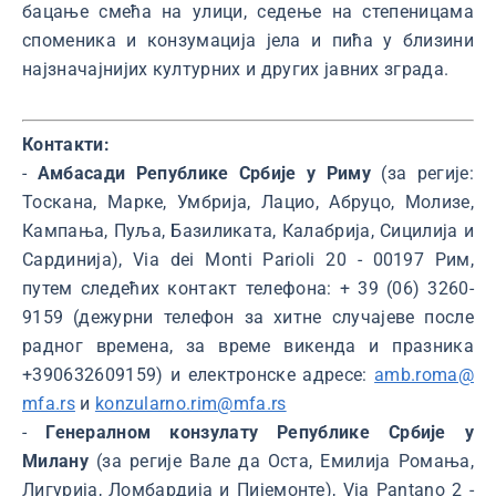
бацање смећа на улици, седење на степеницама
споменика и конзумација јела и пића у близини
најзначајнијих културних и других јавних зграда.
Контакти:
-
Амбасади Републике Србије у Риму
(за регије:
Тоскана, Марке, Умбрија, Лацио, Абруцо, Молизе,
Кампања, Пуља, Базиликата, Калабрија, Сицилија и
Сардинија), Via dei Monti Parioli 20 - 00197 Рим,
путем следећих контакт телефона: + 39 (06) 3260-
9159 (дежурни телефон за хитне случајеве после
радног времена, за време викенда и празника
+390632609159) и електронске адресе:
amb.roma@
mfa.rs
и
konzularno.rim@mfa.rs
-
Генералном конзулату Републике Србије у
Милану
(за регије Вале да Оста, Емилија Ромања,
Лигурија, Ломбардија и Пијемонте), Via Pantano 2 -