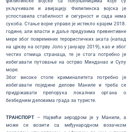
филипинске војске са побуњеницима које су
укључивале и авијацију. Филипинска војска је
успоставила стабилност и сигурност и сада нема
сукоба. Стање војне управе је истекло крајем 2018.
године, али власти и даље предузима превентивне
мере због повремених терористичких аката (напад
на цркву на острву Јоло у јануару 2019), као и због
честих отмица странаца, те је стога потребно је
избегавати путовање на острво Минданао и Сулу
море.
Због високе стопе криминалитета потребно је
избегавати поједине делове Маниле и треба се
придржавати препорука локалних органа о
безбедним деловима града за туристе.
ТРАНСПОРТ
– Највећи аеродром је у Манили, а
може се возити са међународном возачком