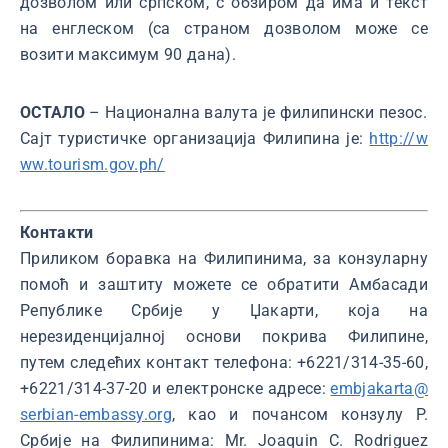
дозволом или српском, с обзиром да има и текст
на енглеском (са страном дозволом може се
возити максимум 90 дана).
ОСТАЛО
– Национална валута је филипински пезос.
Сајт туристичке организација Филипина је:
http://w
ww.tourism.gov.ph/
Контакти
Приликом боравка на Филипинима, за конзуларну
помоћ и заштиту можете се обратити Амбасади
Републике Србије у Џакарти, која на
нерезиденцијалној основи покрива Филипине,
путем следећих контакт телефона: +6221/314-35-60,
+6221/314-37-20 и електронске адресе:
embjakarta@
serbian-embassy.org
, као и почансом конзулу Р.
Србије на Филипинима: Mr. Joaquin C. Rodriguez