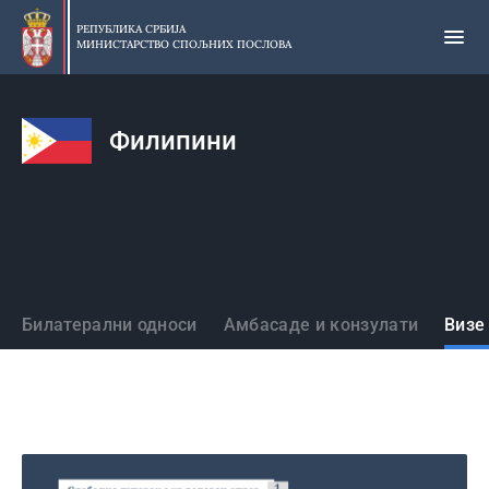
Прескочи
на
РЕПУБЛИКА СРБИЈА
МИНИСТАРСТВО СПОЉНИХ ПОСЛОВА
главни
део
садржаја
Филипини
Државе
Билатерални односи
Амбасаде и конзулати
Визе