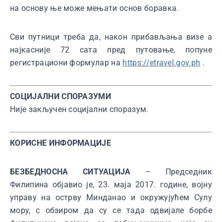
на основу ње може мењати основ боравка.
Сви путници треба да, након прибављања визе а
најкасније 72 сата пред путовање, попуне
регистрациони формулар на
https://etravel.gov.ph
.
СОЦИЈАЛНИ СПОРАЗУМИ
Није закључен социјални споразум.
КОРИСНЕ ИНФОРМАЦИЈЕ
БЕЗБЕДНОСНА СИТУАЦИЈА
– Председник
Филипина објавио је, 23. маја 2017. године, војну
управу на острву Минданао и окружујућем Сулу
мору, с обзиром да су се тада одвијале борбе