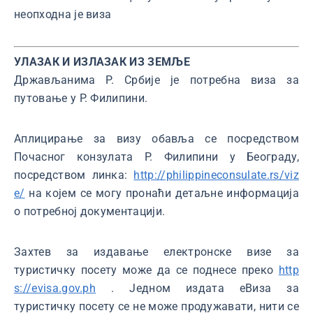
неопходна је виза
УЛАЗАК И ИЗЛАЗАК ИЗ ЗЕМЉЕ
Држављанима Р. Србије је потребна виза за
путовање у Р. Филипини.
Аплицирање за визу обавља се посредством
Почасног конзулата Р. Филипини у Београду,
посредством линка:
http://philippineconsulate.rs/viz
e/
на којем се могу пронаћи детаљне информација
о потребној документацији.
Захтев за издавање електронске визе за
туристичку посету може да се поднесе преко
http
s://evisa.gov.ph
. Једном издата еВиза за
туристичку посету се не може продужавати, нити се