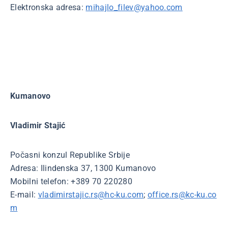
Elektronska adresa:
mihajlo_filev@yahoo.com
Kumanovo
Vladimir Stajić
Počasni konzul Republike Srbije
Adresa: Ilindenska 37, 1300 Kumanovo
Mobilni telefon: +389 70 220280
E-mail:
vladimirstajic.rs@hc-ku.com
;
office.rs@kc-ku.co
m