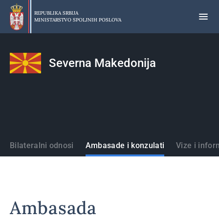
Preskoči
na
REPUBLIKA SRBIJA
MINISTARSTVO SPOLJNIH POSLOVA
glavni
deo
sadržaja
Severna Makedonija
Države
Bilateralni odnosi
Ambasade i konzulati
Vize i infor
Ambasada