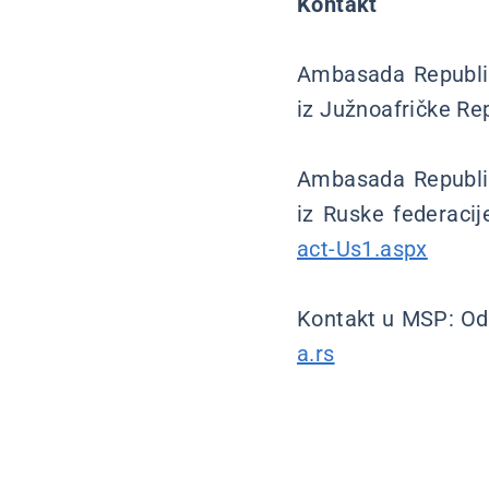
Kontakt
Ambasada Republike
iz Južnoafričke Re
Ambasada Republike
iz Ruske federacij
act-Us1.aspx
Kontakt u MSP: Odel
a.rs