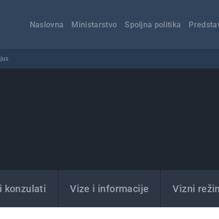
Главна
навигација
Naslovna
Ministarstvo
Spoljna politika
Predsta
ijus
s
 konzulati
Vize i informacije
Vizni reži