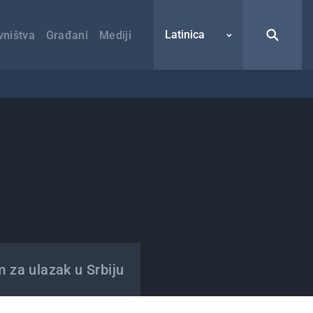
Latinica
vništva
Građani
Mediji
m za ulazak u Srbiju