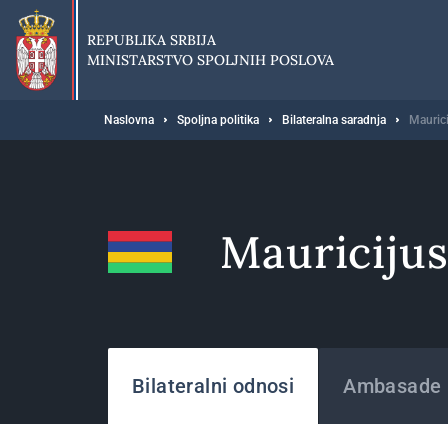
Preskoči
na
REPUBLIKA SRBIJA
glavni
MINISTARSTVO SPOLJNIH POSLOVA
deo
sadržaja
Breadcrumb
Naslovna
Spoljna politika
Bilateralna saradnja
Mauric
Mauriciju
Države
Bilateralni odnosi
Ambasade i