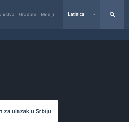
Latinica
vništva
Građani
Mediji
m za ulazak u Srbiju