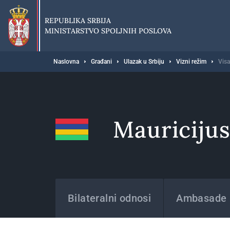
Preskoči
na
REPUBLIKA SRBIJA
glavni
MINISTARSTVO SPOLJNIH POSLOVA
deo
sadržaja
Breadcrumb
Naslovna
Građani
Ulazak u Srbiju
Vizni režim
Visa
Mauriciju
Države
Bilateralni odnosi
Ambasade i