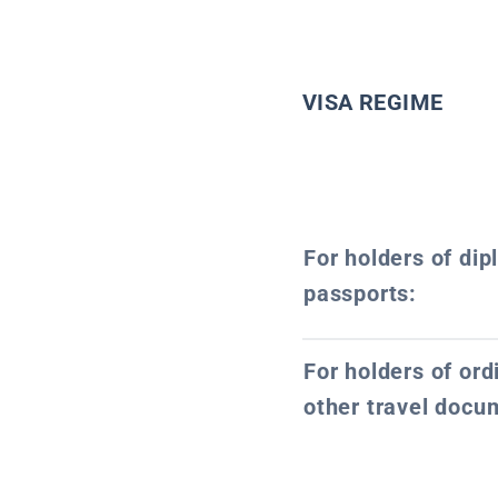
VISA REGIME
For holders of dip
passports:
For holders of or
other travel docu