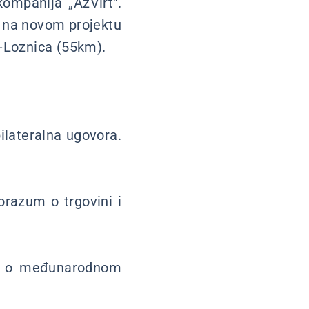
kompanija „AzVirt".
i na novom projektu
-Loznica (55km).
ilateralna ugovora.
orazum o trgovini i
um o međunarodnom