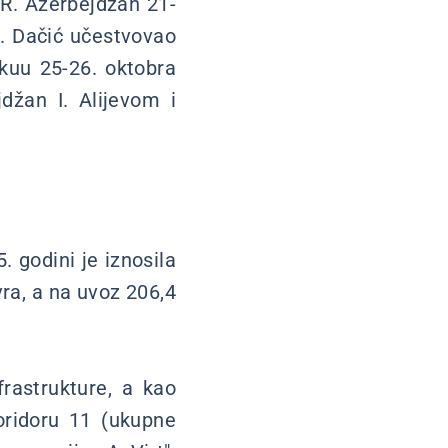
i R. Azerbejdžan 21-
I. Dačić učestvovao
akuu 25-26. oktobra
džan I. Alijevom i
godini je iznosila
vra, a na uvoz 206,4
frastrukture, a kao
Koridoru 11 (ukupne