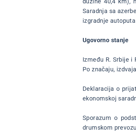
dužine 40,4 km), n
Saradnja sa azerbe
izgradnje autoput
Ugovorno stanje
Između R. Srbije i
Po značaju, izdvaja
Deklaracija o prij
ekonomskoj saradn
Sporazum o podst
drumskom prevozu