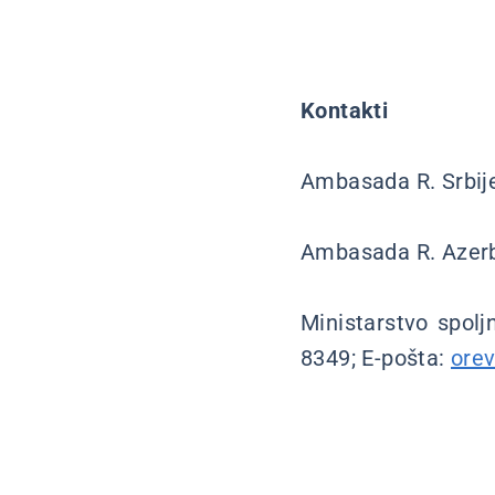
Kontakti
Ambasada R. Srbij
Ambasada R. Azer
Ministarstvo spoljn
8349; E-pošta:
ore