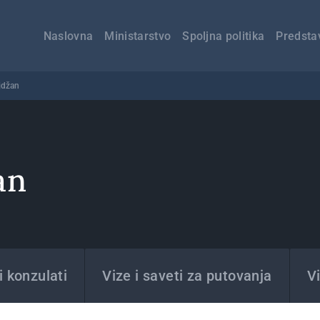
Главна
навигација
Naslovna
Ministarstvo
Spoljna politika
Predsta
jdžan
an
 konzulati
Vize i saveti za putovanja
Vi