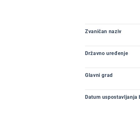
Zvaničan naziv
Državno uređenje
Glavni grad
Datum uspostavljanja 