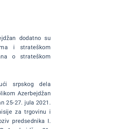
rbejdžan dodatno su
sima i strateškom
lana o strateškom
jući srpskog dela
blikom Azerbejdžan
n 25-27. jula 2021.
sije za trgovinu i
ziv predsednika I.