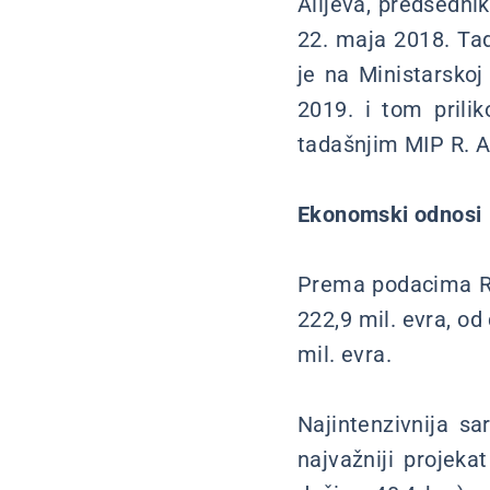
Alijeva, predsednik
22. maja 2018. Tad
je na Ministarskoj
2019. i tom prili
tadašnjim MIP R. 
Ekonomski odnosi
Prema podacima RZ
222,9 mil. evra, od
mil. evra.
Najintenzivnija sa
najvažniji projeka