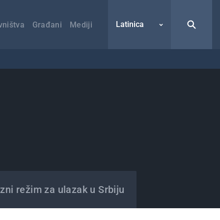
Latinica
vništva
Građani
Mediji
zni režim za ulazak u Srbiju