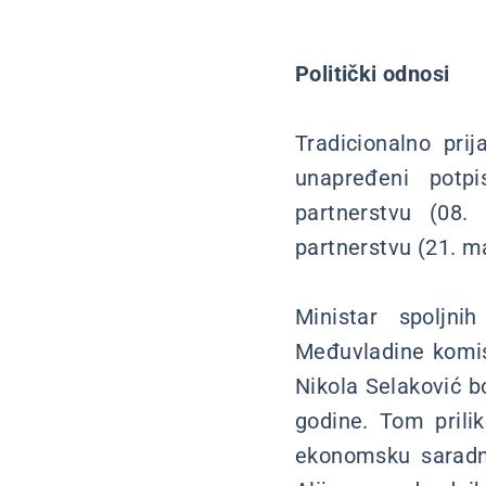
Politički odnosi
Tradicionalno prij
unapređeni potpi
partnerstvu (08.
partnerstvu (21. m
Ministar spoljni
Međuvladine komis
Nikola Selaković b
godine. Tom prili
ekonomsku saradnj