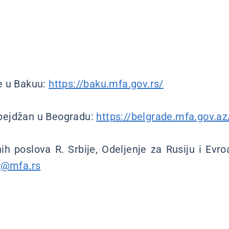
e u Bakuu:
https://baku.mfa.gov.rs/
bejdžan u Beogradu:
https://belgrade.mfa.gov.az
ih poslova R. Srbije, Odeljenje za Rusiju i Evro
v@mfa.rs