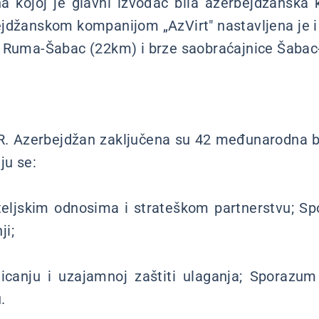
a kojoj je glavni izvođač bila azerbejdžanska 
jdžanskom kompanijom „AzVirt" nastavljena je 
a Ruma-Šabac (22km) i brze saobraćajnice Šabac
 R. Azerbejdžan zaključena su 42 međunarodna b
ju se:
ateljskim odnosima i strateškom partnerstvu; Sp
ji;
icanju i uzajamnoj zaštiti ulaganja; Sporaz
.