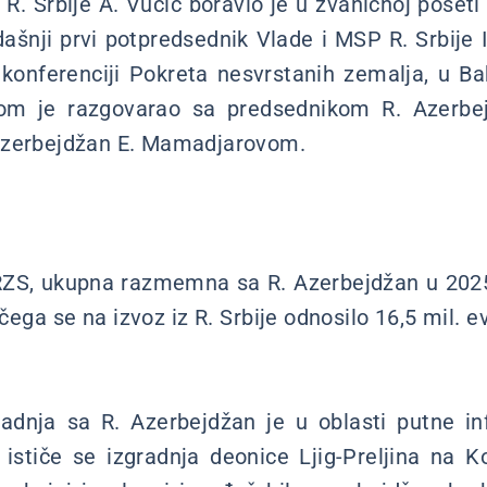
 R. Srbije A. Vučić boravio je u zvaničnoj poset
ašnji prvi potpredsednik Vlade i MSP R. Srbije 
 konferenciji Pokreta nesvrstanih zemalja, u B
kom je razgovarao sa predsednikom R. Azerbej
Azerbejdžan E. Mamadjarovom.
S, ukupna razmemna sa R. Azerbejdžan u 2025. 
 čega se na izvoz iz R. Srbije odnosilo 16,5 mil. e
radnja sa R. Azerbejdžan je u oblasti putne in
t ističe se izgradnja deonice Ljig-Preljina na 