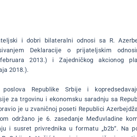
ateljski i dobri bilateralni odnosi sa R. Aze
sivanjem Deklaracije o prijateljskim odno
 februara 2013.) i Zajedničkog akcionog p
aja 2018.).
h poslova Republike Srbije i kopredsedava
ije za trgovinu i ekonomsku saradnju sa Repu
oravio je u zvaničnoj poseti Republici Azerbejdža
kom održano je 6. zasedanje Međuvladine komi
u i susret privrednika u formatu „b2b“. Na po