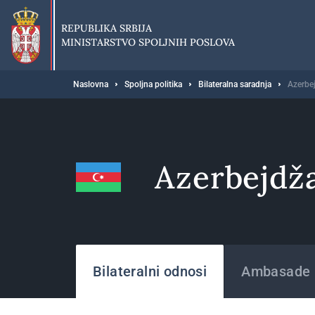
Preskoči
na
REPUBLIKA SRBIJA
glavni
MINISTARSTVO SPOLJNIH POSLOVA
deo
sadržaja
Breadcrumb
Naslovna
Spoljna politika
Bilateralna saradnja
Azerbe
Azerbejdž
Države
Bilateralni odnosi
Ambasade i