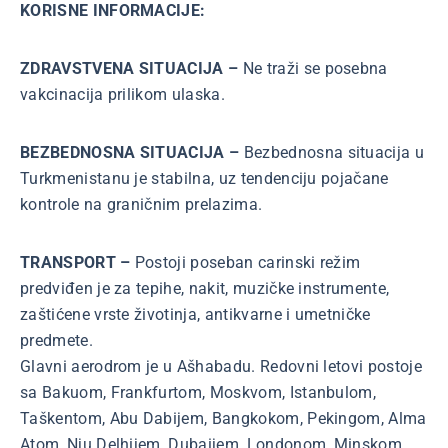
KORISNE INFORMACIJE:
ZDRAVSTVENA SITUACIJA –
Ne traži se posebna
vakcinacija prilikom ulaska.
BEZBEDNOSNA SITUACIJA –
Bezbednosna situacija u
Turkmenistanu je stabilna, uz tendenciju pojačane
kontrole na graničnim prelazima.
TRANSPORT –
Postoji poseban carinski režim
predviđen je za tepihe, nakit, muzičke instrumente,
zaštićene vrste životinja, antikvarne i umetničke
predmete.
Glavni aerodrom je u Ašhabadu. Redovni letovi postoje
sa Bakuom, Frankfurtom, Moskvom, Istanbulom,
Taškentom, Abu Dabijem, Bangkokom, Pekingom, Alma
Atom, Nju Delhijem, Dubaijem, Londonom, Minskom.