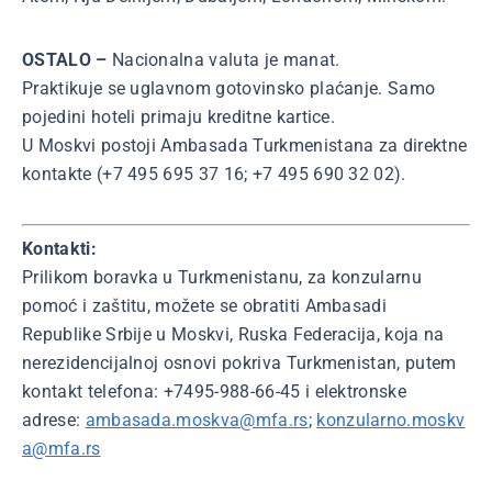
OSTALO –
Nacionalna valuta je manat.
Praktikuje se uglavnom gotovinsko plaćanje. Samo
pojedini hoteli primaju kreditne kartice.
U Moskvi postoji Ambasada Turkmenistana za direktne
kontakte (+7 495 695 37 16; +7 495 690 32 02).
Kontakti:
Prilikom boravka u Turkmenistanu, za konzularnu
pomoć i zaštitu, možete se obratiti Ambasadi
Republike Srbije u Moskvi, Ruska Federacija, koja na
nerezidencijalnoj osnovi pokriva Turkmenistan, putem
kontakt telefona: +7495-988-66-45 i elektronske
adrese:
ambasada.moskva@mfa.rs
;
konzularno.moskv
a@mfa.rs