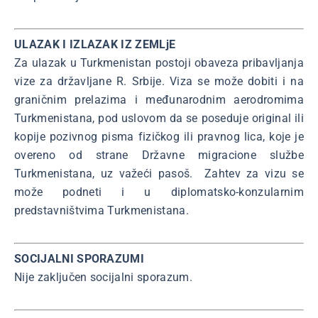
ULAZAK I IZLAZAK IZ ZEMLjE
Za ulazak u Turkmenistan postoji obaveza pribavljanja
vize za državljane R. Srbije. Viza se može dobiti i na
graničnim prelazima i međunarodnim aerodromima
Turkmenistana, pod uslovom da se poseduje original ili
kopije pozivnog pisma fizičkog ili pravnog lica, koje je
overeno od strane Državne migracione službe
Turkmenistana, uz važeći pasoš. Zahtev za vizu se
može podneti i u diplomatsko-konzularnim
predstavništvima Turkmenistana.
SOCIJALNI SPORAZUMI
Nije zaključen socijalni sporazum.