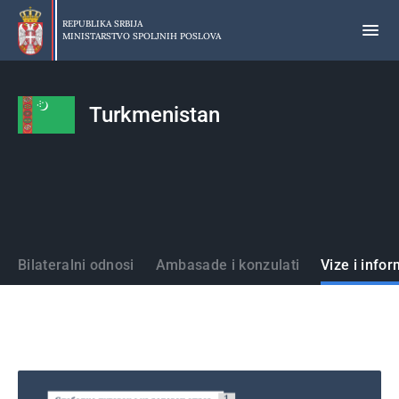
Preskoči
na
REPUBLIKA SRBIJA
MINISTARSTVO SPOLJNIH POSLOVA
glavni
deo
sadržaja
Turkmenistan
Države
Bilateralni odnosi
Ambasade i konzulati
Vize i infor