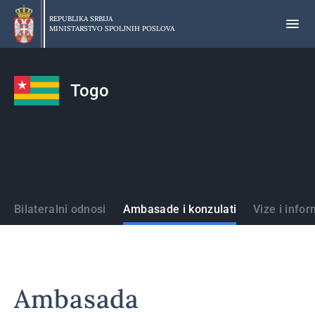
Preskoči
na
REPUBLIKA SRBIJA
MINISTARSTVO SPOLJNIH POSLOVA
glavni
deo
sadržaja
Togo
Države
Bilateralni odnosi
Ambasade i konzulati
Vize i infor
Ambasada