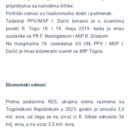
prijateljstva sa narodima Afrike.
Politički odnosi su tradicionalno dobri i partnerski.
Tadašnji PPV/MSP I. Dačić boravio je u zvaničnoj
poseti R. Togo 18. i 19. maja 2019. kada je imao
sastanke sa PR F. Nasingbeom i MIP R. Disejom.
Na marginama 74. zasedanja GS UN, PPV i MSP I.
Dačić je imao bilateralni susret sa MIP Togoa.
Ekonomski odnosi
Prema podacima RZS, ukupna robna razmena sa
Togoleškom Republikom u 2025. godini je iznosila 3,5
mil. evra, od čega se na izvoz iz R. Srbije odnosilo 36
hilj. evra, a na uvoz 3,5 mil. evra.