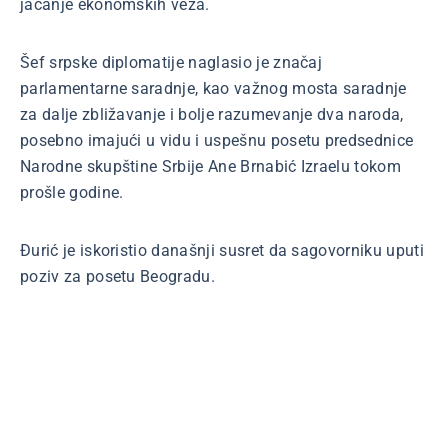
jačanje ekonomskih veza.
Šef srpske diplomatije naglasio je značaj
parlamentarne saradnje, kao važnog mosta saradnje
za dalje zbližavanje i bolje razumevanje dva naroda,
posebno imajući u vidu i uspešnu posetu predsednice
Narodne skupštine Srbije Ane Brnabić Izraelu tokom
prošle godine.
Đurić je iskoristio današnji susret da sagovorniku uputi
poziv za posetu Beogradu.