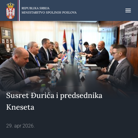
Preskoči
na
REPUBLIKA SRBIJA
MINISTARSTVO SPOLJNIH POSLOVA
glavni
deo
sadržaja
Susret Đurića i predsednika
Kneseta
29. apr 2026.