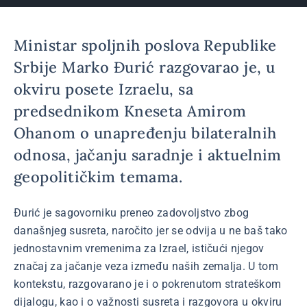
Ministar spoljnih poslova Republike
Srbije Marko Đurić razgovarao je, u
okviru posete Izraelu, sa
predsednikom Kneseta Amirom
Ohanom o unapređenju bilateralnih
odnosa, jačanju saradnje i aktuelnim
geopolitičkim temama.
Đurić je sagovorniku preneo zadovoljstvo zbog
današnjeg susreta, naročito jer se odvija u ne baš tako
jednostavnim vremenima za Izrael, ističući njegov
značaj za jačanje veza između naših zemalja. U tom
kontekstu, razgovarano je i o pokrenutom strateškom
dijalogu, kao i o važnosti susreta i razgovora u okviru