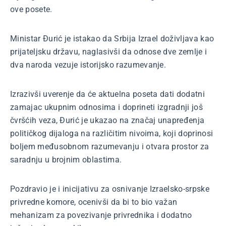
ove posete.
Ministar Đurić je istakao da Srbija Izrael doživljava kao
prijateljsku državu, naglasivši da odnose dve zemlje i
dva naroda vezuje istorijsko razumevanje.
Izrazivši uverenje da će aktuelna poseta dati dodatni
zamajac ukupnim odnosima i doprineti izgradnji još
čvršćih veza, Đurić je ukazao na značaj unapređenja
političkog dijaloga na različitim nivoima, koji doprinosi
boljem međusobnom razumevanju i otvara prostor za
saradnju u brojnim oblastima.
Pozdravio je i inicijativu za osnivanje Izraelsko-srpske
privredne komore, ocenivši da bi to bio važan
mehanizam za povezivanje privrednika i dodatno