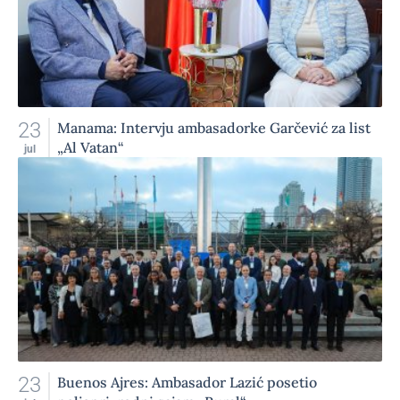
23
Manama: Intervju ambasadorke Garčević za list
„Al Vatan“
jul
23
Buenos Ajres: Ambasador Lazić posetio