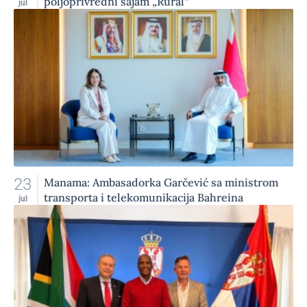
poljoprivredni sajam „Rural“
jul
23
Manama: Ambasadorka Garčević sa ministrom
transporta i telekomunikacija Bahreina
jul