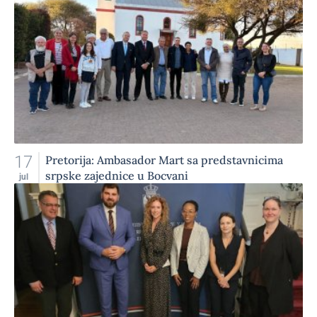
17
Pretorija: Ambasador Mart sa predstavnicima
srpske zajednice u Bocvani
jul