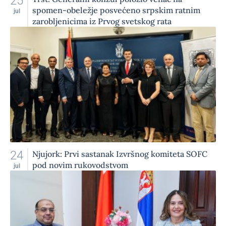
25
spomen-obeležje posvećeno srpskim ratnim
jul
zarobljenicima iz Prvog svetskog rata
24
Njujork: Prvi sastanak Izvršnog komiteta SOFC
pod novim rukovodstvom
jul