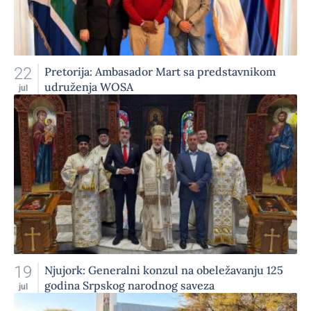
22
Pretorija: Ambasador Mart sa predstavnikom
udruženja WOSA
jul
19
Njujork: Generalni konzul na obeležavanju 125
godina Srpskog narodnog saveza
jul