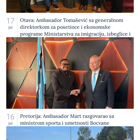
17
Otava: Ambasador Tomašević sa generalnom
direktorkom za posetioce i ekonomske
jul
programe Ministarstva za imigraciju, izbeglice i
državljanstvo Kanade
16
Pretorija: Ambasador Mart razgovarao sa
ministrom sporta i umetnosti Bocvane
jul