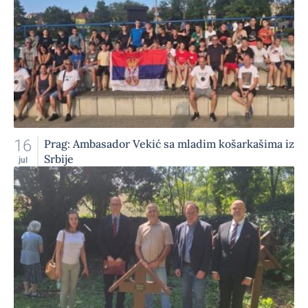
16
Prag: Ambasador Vekić sa mladim košarkašima iz
Srbije
jul