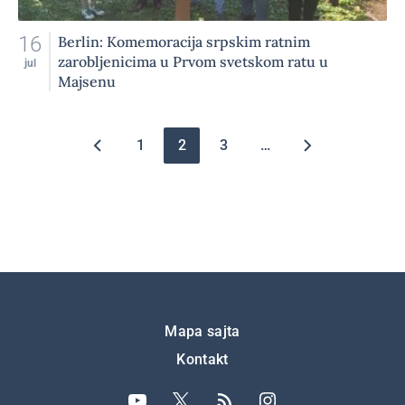
16
Berlin: Komemoracija srpskim ratnim
zarobljenicima u Prvom svetskom ratu u
jul
Majsenu
Pagination
1
2
3
…
Подножје
Mapa sajta
Kontakt