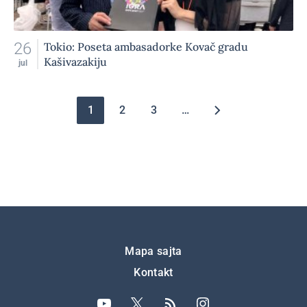
26
Tokio: Poseta ambasadorke Kovač gradu
Kašivazakiju
jul
Pagination
1
2
3
…
Подножје
Mapa sajta
Kontakt