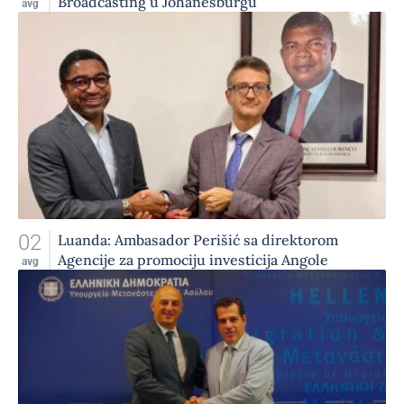
Broadcasting u Johanesburgu
avg
02
Luanda: Ambasador Perišić sa direktorom
Agencije za promociju investicija Angole
avg