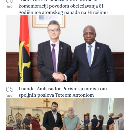
06
komemoraciji povodom obeležavanja 81.
avg
godišnjice atomskog napada na Hirošimu
05
Luanda: Ambasador Perišić sa ministrom
spoljnih poslova Teteom Antoniom
avg