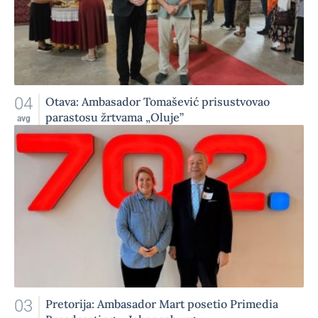
04
Otava: Ambasador Tomašević prisustvovao
parastosu žrtvama „Oluje”
avg
03
Pretorija: Ambasador Mart posetio Primedia