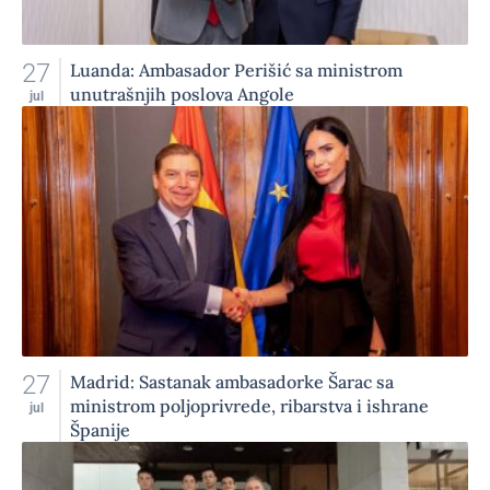
27
Luanda: Ambasador Perišić sa ministrom
unutrašnjih poslova Angole
jul
27
Madrid: Sastanak ambasadorke Šarac sa
ministrom poljoprivrede, ribarstva i ishrane
jul
Španije