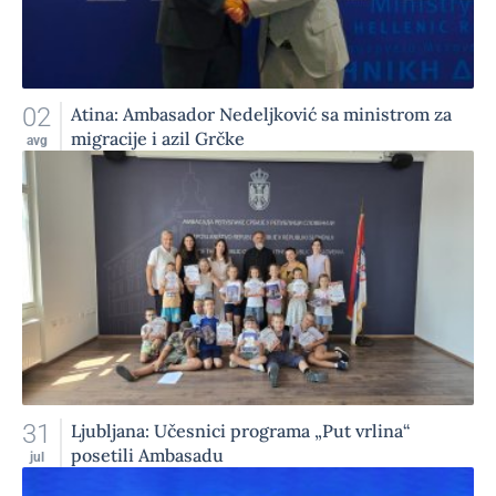
02
Atina: Ambasador Nedeljković sa ministrom za
migracije i azil Grčke
avg
31
Ljubljana: Učesnici programa „Put vrlina“
posetili Ambasadu
jul