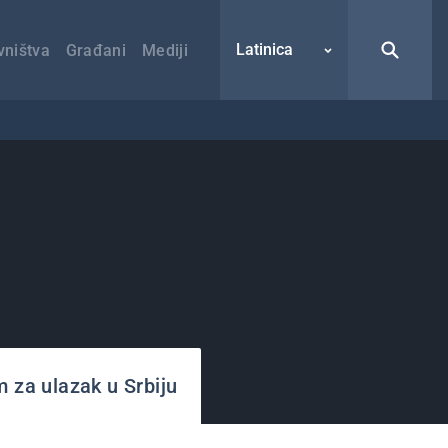
Latinica
vništva
Građani
Mediji
m za ulazak u Srbiju