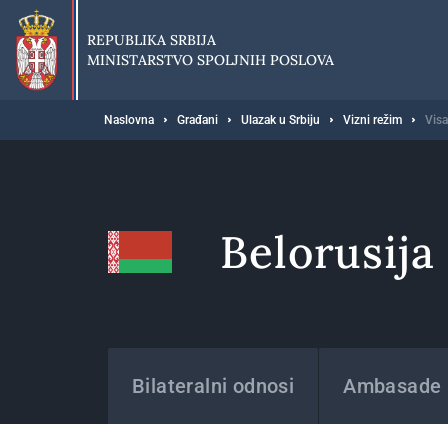
Preskoči
na
REPUBLIKA SRBIJA
glavni
MINISTARSTVO SPOLJNIH POSLOVA
deo
sadržaja
Breadcrumb
Naslovna
Građani
Ulazak u Srbiju
Vizni režim
Visa
Belorusija
Države
Bilateralni odnosi
Ambasade i