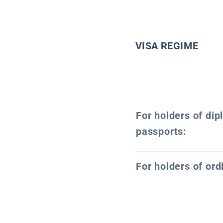
VISA REGIME
For holders of dip
passports:
For holders of ord