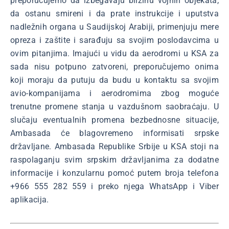
preporučujemo da izbegavaju blizinu vojnih objekata,
da ostanu smireni i da prate instrukcije i uputstva
nadležnih organa u Saudijskoj Arabiji, primenjuju mere
opreza i zaštite i sarađuju sa svojim poslodavcima u
ovim pitanjima. Imajući u vidu da aerodromi u KSA za
sada nisu potpuno zatvoreni, preporučujemo onima
koji moraju da putuju da budu u kontaktu sa svojim
avio-kompanijama i aerodromima zbog moguće
trenutne promene stanja u vazdušnom saobraćaju. U
slučaju eventualnih promena bezbednosne situacije,
Ambasada će blagovremeno informisati srpske
državljane. Ambasada Republike Srbije u KSA stoji na
raspolaganju svim srpskim državljanima za dodatne
informacije i konzularnu pomoć putem broja telefona
+966 555 282 559 i preko njega WhatsApp i Viber
aplikacija.