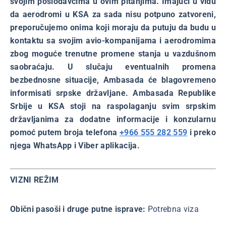
svojim poslodavcima u ovim pitanjima. Imajući u vidu
da aerodromi u KSA za sada nisu potpuno zatvoreni,
preporučujemo onima koji moraju da putuju da budu u
kontaktu sa svojim avio-kompanijama i aerodromima
zbog moguće trenutne promene stanja u vazdušnom
saobraćaju. U slučaju eventualnih promena
bezbednosne situacije, Ambasada će blagovremeno
informisati srpske državljane. Ambasada Republike
Srbije u KSA stoji na raspolaganju svim srpskim
državljanima za dodatne informacije i konzularnu
pomoć putem broja telefona
+966 555 282 559
i preko
njega WhatsApp i Viber aplikacija.
VIZNI REŽIM
Obični pasoši i druge putne isprave:
Potrebna viza