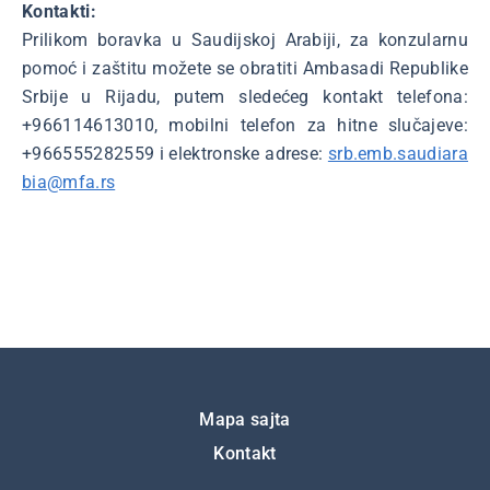
Kontakti:
Prilikom boravka u Saudijskoj Arabiji, za konzularnu
pomoć i zaštitu možete se obratiti Ambasadi Republike
Srbije u Rijadu, putem sledećeg kontakt telefona:
+966114613010, mobilni telefon za hitne slučajeve:
+966555282559 i elektronske adrese:
srb.emb.saudiara
bia@mfa.rs
Подножје
Mapa sajta
Kontakt