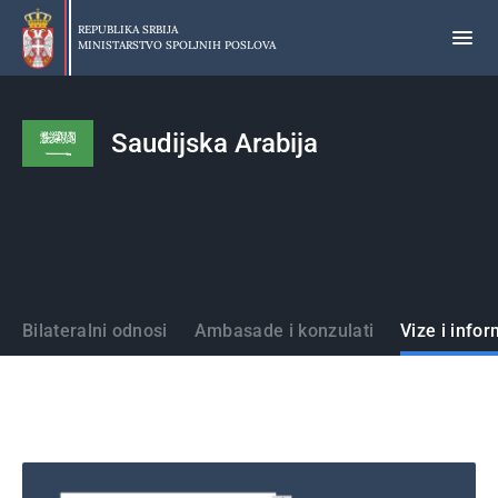
Preskoči
na
REPUBLIKA SRBIJA
MINISTARSTVO SPOLJNIH POSLOVA
glavni
deo
sadržaja
Saudijska Arabija
Države
Bilateralni odnosi
Ambasade i konzulati
Vize i infor