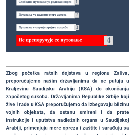
Zbog početka ratnih dejstava u regionu Zaliva,
preporučujemo našim državljanima da ne putuju u
Kraljevinu Saudijsku Arabiju (KSA) do okončanja
započetog sukoba. Državljanima Republike Srbije koji
žive i rade u KSA preporučujemo da izbegavaju blizinu
vojnih objekata, da ostanu smireni i da prate
instrukcije i uputstva nadležnih organa u Saudijskoj
Arabiji, primenjuju mere opreza i zaštite i sarađuju sa