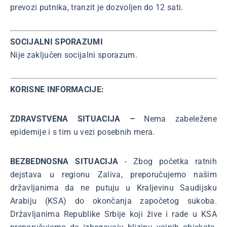
prevozi putnika, tranzit je dozvoljen do 12 sati.
SOCIJALNI SPORAZUMI
Nije zaključen socijalni sporazum.
KORISNE INFORMACIJE:
ZDRAVSTVENA SITUACIJA –
Nema zabeležene
epidemije i s tim u vezi posebnih mera.
BEZBEDNOSNA SITUACIJA
- Zbog početka ratnih
dejstava u regionu Zaliva, preporučujemo našim
državljanima da ne putuju u Kraljevinu Saudijsku
Arabiju (KSA) do okončanja započetog sukoba.
Državljanima Republike Srbije koji žive i rade u KSA