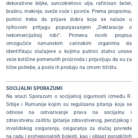
dekorativne biljke, suncokretovo ulje, rafinisan šećer,
brašno, mekinje, sveže voće i povrće. Prema propisima,
putnici treba da prijave dobra koja se nalaze u
njihovom prtljagu popunjavanjem „Deklaracije o
nekomercijalnoj robi". Primena novih propisa
omogućiće rumunskim carinskim organima da
identifikuju slučajeve u kojima putnici stalno unose
veće količine pomenutih proizvoda i prijavljuju da su za
lične potrebe, a posle ih prodaju na crnom tržištu.
SOCIJALNI SPORAZUMI
Na snazi Sporazum o socijalnoj sigurnosti između R.
Srbije i Rumunije kojim su regulisana pitanja koja se
odnose na ostvarivanje prava na socijalnu i
zdravstvenu zaštitu (pitanje zdravstvenog, penzijskog i
invalidskog osiguranja, osiguranja za slučaj povrede
na radu i profesionalnih bolesti, kao i oblast porodičnih