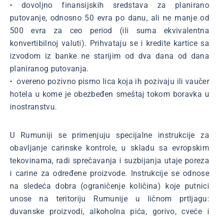
• dovoljno finansijskih sredstava za planirano
putovanje, odnosno 50 evra po danu, ali ne manje od
500 evra za ceo period (ili suma ekvivalentna
konvertibilnoj valuti). Prihvataju se i kredite kartice sa
izvodom iz banke ne starijim od dva dana od dana
planiranog putovanja.
• overeno pozivno pismo lica koja ih pozivaju ili vaučer
hotela u kome je obezbeđen smeštaj tokom boravka u
inostranstvu.
U Rumuniji se primenjuju specijalne instrukcije za
obavljanje carinske kontrole, u skladu sa evropskim
tekovinama, radi sprečavanja i suzbijanja utaje poreza
i carine za određene proizvode. Instrukcije se odnose
na sledeća dobra (ograničenje količina) koje putnici
unose na teritoriju Rumunije u ličnom prtljagu:
duvanske proizvodi, alkoholna pića, gorivo, cveće i