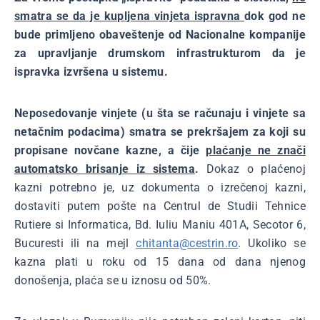
smatra se da je kupljena vinjeta ispravna
dok god ne
bude primljeno obaveštenje od Nacionalne kompanije
za upravljanje drumskom infrastrukturom da je
ispravka izvršena u sistemu.
Neposedovanje vinjete (u šta se računaju i vinjete sa
netačnim podacima) smatra se prekršajem za koji su
propisane novčane kazne, a čije
plaćanje ne znači
automatsko brisanje iz sistema
.
Dokaz o plaćenoj
kazni potrebno je, uz dokumenta o izrečenoj kazni,
dostaviti putem pošte na Centrul de Studii Tehnice
Rutiere si Informatica, Bd. Iuliu Maniu 401A, Secotor 6,
Bucuresti ili na mejl
chitanta@cestrin.ro
. Ukoliko se
kazna plati u roku od 15 dana od dana njenog
donošenja, plaća se u iznosu od 50%.