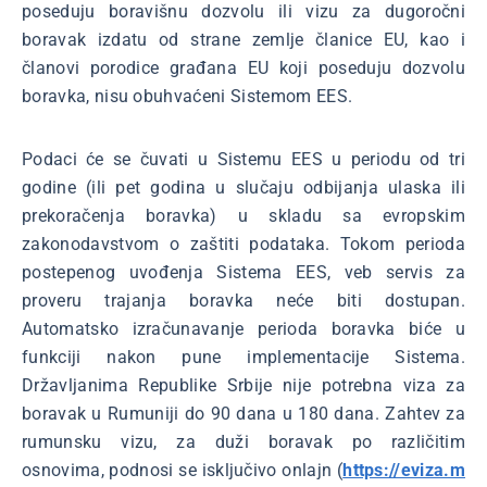
poseduju boravišnu dozvolu ili vizu za dugoročni
boravak izdatu od strane zemlje članice EU, kao i
članovi porodice građana EU koji poseduju dozvolu
boravka, nisu obuhvaćeni Sistemom EES.
Podaci će se čuvati u Sistemu EES u periodu od tri
godine (ili pet godina u slučaju odbijanja ulaska ili
prekoračenja boravka) u skladu sa evropskim
zakonodavstvom o zaštiti podataka. Tokom perioda
postepenog uvođenja Sistema EES, veb servis za
proveru trajanja boravka neće biti dostupan.
Automatsko izračunavanje perioda boravka biće u
funkciji nakon pune implementacije Sistema.
Državljanima Republike Srbije nije potrebna viza za
boravak u Rumuniji do 90 dana u 180 dana. Zahtev za
rumunsku vizu, za duži boravak po različitim
osnovima, podnosi se isključivo onlajn (
https://eviza.m