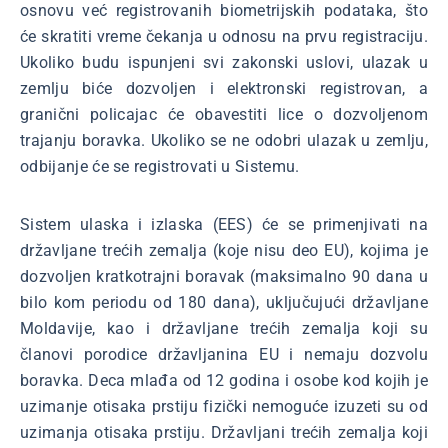
osnovu već registrovanih biometrijskih podataka, što
će skratiti vreme čekanja u odnosu na prvu registraciju.
Ukoliko budu ispunjeni svi zakonski uslovi, ulazak u
zemlju biće dozvoljen i elektronski registrovan, a
granični policajac će obavestiti lice o dozvoljenom
trajanju boravka. Ukoliko se ne odobri ulazak u zemlju,
odbijanje će se registrovati u Sistemu.
Sistem ulaska i izlaska (EES) će se primenjivati na
državljane trećih zemalja (koje nisu deo EU), kojima je
dozvoljen kratkotrajni boravak (maksimalno 90 dana u
bilo kom periodu od 180 dana), uključujući državljane
Moldavije, kao i državljane trećih zemalja koji su
članovi porodice državljanina EU i nemaju dozvolu
boravka. Deca mlađa od 12 godina i osobe kod kojih je
uzimanje otisaka prstiju fizički nemoguće izuzeti su od
uzimanja otisaka prstiju. Državljani trećih zemalja koji