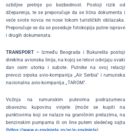
ozbiljne pretnje po bezbednost. Postoji rizik od
džeparenja, te se preporučuje da se lična dokumenta i
veće svote novca ne nose tokom turističkih obilazaka.
Preporučuje se da se poseduje fotokopija putne isprave
i drugih dokumenata.
TRANSPORT –
Između Beograda i Bukurešta postoji
direktna avionska linija, na kojoj se letovi odvijaju svaki
dan osim utorka i subote. Putnike na ovoj relaciji
prevozi srpska avio-kompanija „Air Serbia" i rumunska
nacionalna avio-kompanija „TAROM".
Vožnja na rumunskim putevima podrazumeva
obaveznu kupovinu vinjete (može se kupiti na
punktovima koji se nalaze na graničnim prelazima, na
benzinskim pumpama ili on line putem sledećeg sajta
(
https://www.e-rovinieta.ro/sr/e-rovinieta
).