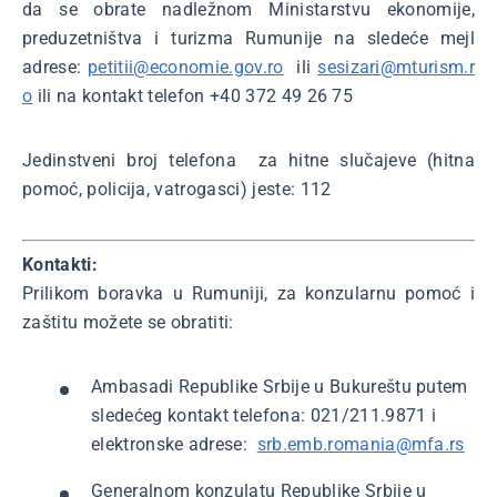
da se obrate nadležnom Ministarstvu ekonomije,
preduzetništva i turizma Rumunije na sledeće mejl
adrese:
petitii@economie.gov.ro
ili
sesizari@mturism.r
o
ili na kontakt telefon +40 372 49 26 75
Jedinstveni broj telefona za hitne slučajeve (hitna
pomoć, policija, vatrogasci) jeste: 112
Kontakti:
Prilikom boravka u Rumuniji, za konzularnu pomoć i
zaštitu možete se obratiti:
Ambasadi Republike Srbije u Bukureštu putem
sledećeg kontakt telefona: 021/211.9871 i
elektronske adrese:
srb.emb.romania@mfa.rs
Generalnom konzulatu Republike Srbije u