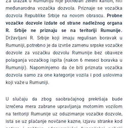
Za ulazak u Rumuniju nije potreban zeleni karton, niti
međunarodna vozačka dozvola. Priznaje se vozačka
dozvola Republike Srbije na novom obrascu.
Probne
vozačke dozvole izdate od strane nadležnog organa
R. Srbije ne priznaju se na teritoriji Rumunije.
Državljani R. Srbije koji imaju regulisan boravak u
Rumuniji, potrebno je da izvrše zamenu srpske vozačke
dozvole za vozačku dozvolu Rumunije bez obaveze
polaganja vozačkog ispita (nakon 6 meseci boravka u
Rumuniji). Napominjemo da će biti priznata vozačka
dozvola samo za one kategorije vozila i pod uslovima
koji važe u Rumuniji.
U slučaju da zbog saobraćajnog prekršaja bude
izrečena mera zabrane upravljanja motornim vozilom
na teritoriji Rumunije uz oduzimanje vozačke dozvole,
ista se uz plaćanje novčane kazne, izjavu stranke kod