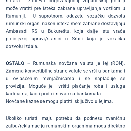
notara i zahteva odgovarajućoj županijskoj policiji
može vratiti pre isteka zabrane upravljanja vozilom u
Rumuniji. U suprotnom, oduzetu vozačku dozvolu
rumunski organi nakon isteka mere zabrane dostavljaju
Ambasadi RS u Bukureštu, koja dalje istu vraća
policijskoj upravi/stanici u Srbiji koja je vozačku
dozvolu izdala.
OSTALO –
Rumunska novčana valuta je lej (RON).
Zamena konvertibilne strane valute se vrši u bankama i
u ovlašćenim menjačnicama i ne naplaćuje se
provizija. Moguće je vršiti plaćanje roba i usluga
karticama, kao i podići novac sa bankomata.
Novčane kazne se mogu platiti isključivo u lejima.
Ukoliko turisti imaju potrebu da podnesu zvaničnu
žalbu/reklamaciju rumunskim organima mogu direktno