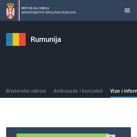
Preskoči
na
REPUBLIKA SRBIJA
MINISTARSTVO SPOLJNIH POSLOVA
glavni
deo
sadržaja
Rumunija
Države
Bilateralni odnosi
Ambasade i konzulati
Vize i infor