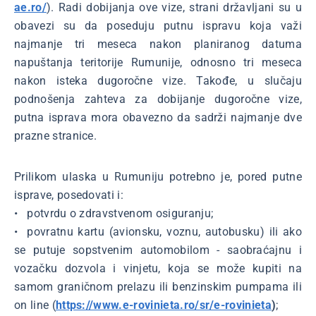
ae.ro/
). Radi dobijanja ove vize, strani državljani su u
obavezi su da poseduju putnu ispravu koja važi
najmanje tri meseca nakon planiranog datuma
napuštanja teritorije Rumunije, odnosno tri meseca
nakon isteka dugoročne vize. Takođe, u slučaju
podnošenja zahteva za dobijanje dugoročne vize,
putna isprava mora obavezno da sadrži najmanje dve
prazne stranice.
Prilikom ulaska u Rumuniju potrebno je, pored putne
isprave, posedovati i:
• potvrdu o zdravstvenom osiguranju;
• povratnu kartu (avionsku, voznu, autobusku) ili ako
se putuje sopstvenim automobilom - saobraćajnu i
vozačku dozvola i vinjetu, koja se može kupiti na
samom graničnom prelazu ili benzinskim pumpama ili
on line (
https://www.e-rovinieta.ro/sr/e-rovinieta
)
;