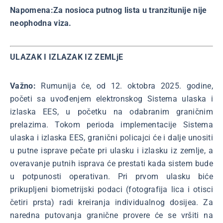
Napomena:Za nosioca putnog lista u tranzitunije nije
neophodna viza.
ULAZAK I IZLAZAK IZ ZEMLjE
Važno:
Rumunija će, od 12. oktobra 2025. godine,
početi sa uvođenjem elektronskog Sistema ulaska i
izlaska EES, u početku na odabranim graničnim
prelazima. Tokom perioda implementacije Sistema
ulaska i izlaska EES, granični policajci će i dalje unositi
u putne isprave pečate pri ulasku i izlasku iz zemlje, a
overavanje putnih isprava će prestati kada sistem bude
u potpunosti operativan. Pri prvom ulasku biće
prikupljeni biometrijski podaci (fotografija lica i otisci
četiri prsta) radi kreiranja individualnog dosijea. Za
naredna putovanja granične provere će se vršiti na