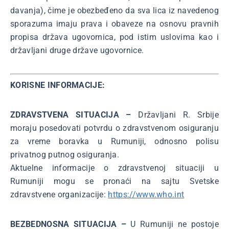
davanja), čime je obezbeđeno da sva lica iz navedenog
sporazuma imaju prava i obaveze na osnovu pravnih
propisa država ugovornica, pod istim uslovima kao i
državljani druge države ugovornice.
KORISNE INFORMACIJE:
ZDRAVSTVENA SITUACIJA –
Državljani R. Srbije
moraju posedovati potvrdu o zdravstvenom osiguranju
za vreme boravka u Rumuniji, odnosno polisu
privatnog putnog osiguranja.
Aktuelne informacije o zdravstvenoj situaciji u
Rumuniji mogu se pronaći na sajtu Svetske
zdravstvene organizacije:
https://www.who.int
BEZBEDNOSNA SITUACIJA –
U Rumuniji ne postoje