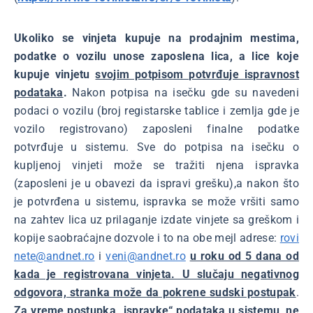
Ukoliko se vinjeta kupuje na prodajnim mestima,
podatke o vozilu unose zaposlena lica, a lice koje
kupuje vinjetu
svojim potpisom potvrđuje ispravnost
podataka
.
Nakon potpisa na isečku gde su navedeni
podaci o vozilu (broj registarske tablice i zemlja gde je
vozilo registrovano) zaposleni finalne podatke
potvrđuje u sistemu. Sve do potpisa na isečku o
kupljenoj vinjeti može se tražiti njena ispravka
(zaposleni je u obavezi da ispravi grešku),a nakon što
je potvrđena u sistemu, ispravka se može vršiti samo
na zahtev lica uz prilaganje izdate vinjete sa greškom i
kopije saobraćajne dozvole i to na obe mejl adrese:
rovi
nete@andnet.ro
i
veni@andnet.ro
u roku od 5 dana od
kada je registrovana vinjeta. U slučaju negativnog
odgovora, stranka može da pokrene sudski postupak
.
Za vreme postupka „ispravke“ podataka u sistemu,
ne