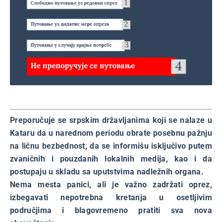
Preporučuje se srpskim državljanima koji se nalaze u
Kataru da u narednom periodu obrate posebnu pažnju
na ličnu bezbednost, da se informišu isključivo putem
zvaničnih i pouzdanih lokalnih medija, kao i da
postupaju u skladu sa uputstvima nadležnih organa.
Nema mesta panici, ali je važno zadržati oprez,
izbegavati nepotrebna kretanja u osetljivim
područjima i blagovremeno pratiti sva nova