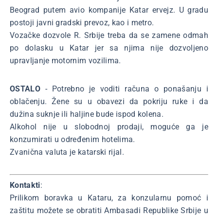
Beograd putem avio kompanije Katar ervejz. U gradu
postoji javni gradski prevoz, kao i metro.
Vozačke dozvole R. Srbije treba da se zamene odmah
po dolasku u Katar jer sa njima nije dozvoljeno
upravljanje motornim vozilima.
OSTALO
- Potrebno je voditi računa o ponašanju i
oblačenju. Žene su u obavezi da pokriju ruke i da
dužina suknje ili haljine bude ispod kolena.
Alkohol nije u slobodnoj prodaji, moguće ga je
konzumirati u određenim hotelima.
Zvanična valuta je katarski rijal.
Kontakti
:
Prilikom boravka u Kataru, za konzularnu pomoć i
zaštitu možete se obratiti Ambasadi Republike Srbije u