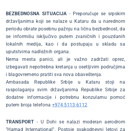
BEZBEDNOSNA SITUACIJA
- Preporučuje se srpskim
državljanima koji se nalaze u Kataru da u narednom
periodu obrate posebnu pažnju na ličnu bezbednost, da
se informišu isključivo putem zvaničnih i pouzdanih
lokalnih medija, kao i da postupaju u skladu sa
uputstvima nadležnih organa.
Nema mesta panici, ali je važno zadržati oprez,
izbegavati nepotrebna kretanja u osetljivim područjima
i blagovremeno pratiti sva nova obaveštenja.
Ambasada Republike Srbije u Kataru stoji na
raspolaganju svim državljanima Republike Srbije za
dodatne informacije i potrebnu konzularnu pomoć
putem broja telefona
+974 5113 6112
TRANSPORT
- U Dohi se nalazi moderan aerodrom
"Hamad International". Postoje svakodnevni letovi za