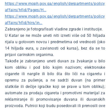
https://www.moph.gov.qa/english/derpartments/policy
affairs/hfid/Pages/H…
https://www.moph.gov.qa/english/derpartments/policy
affairs/hfid/hirs/in…
Zabranjeno je fotografisati vladine zgrade i institucije.
U Katar se ne može uneti niti izneti više od 50 hiljada
rijala u gotovom novcu i predmetima od vrednosti (oko
14 hiljada eura, u zavisnosti od kursa), bez da se to
prijavi carinskim organima.
Takođe je zabranjeno uneti duvan za žvakanje u bilo
kom obliku i pod bilo kojim nazivom; elektronske
cigarete ili nargile ili bilo šta što liči na cigaretu i
opremu za pušenje, a ne sadrži duvan (na primer
slatkiše ili dečije igračke koji se prave u tom obliku);
automate za prodaju cigareta i promotivni materijal za
reklamiranje ili promovisanje duvana ili duvanskih
proizvoda. Putnici koji budu posedovali ili prenosili ove