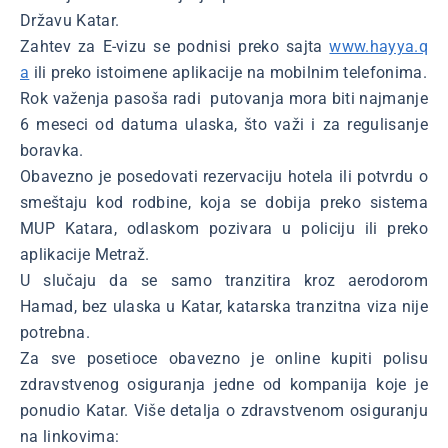
Državu Katar.
Zahtev za E-vizu se podnisi preko sajta
www.hayya.q
a
ili preko istoimene aplikacije na mobilnim telefonima.
Rok važenja pasoša radi putovanja mora biti najmanje
6 meseci od datuma ulaska, što važi i za regulisanje
boravka.
Obavezno je posedovati rezervaciju hotela ili potvrdu o
smeštaju kod rodbine, koja se dobija preko sistema
MUP Katara, odlaskom pozivara u policiju ili preko
aplikacije Metraž.
U slučaju da se samo tranzitira kroz aerodorom
Hamad, bez ulaska u Katar, katarska tranzitna viza nije
potrebna.
Za sve posetioce obavezno je online kupiti polisu
zdravstvenog osiguranja jedne od kompanija koje je
ponudio Katar. Više detalja o zdravstvenom osiguranju
na linkovima: