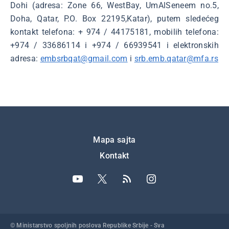
Dohi (adresa: Zone 66, WestBay, UmAlSeneem no.5,
Doha, Qatar, P.O. Box 22195,Katar), putem sledećeg
kontakt telefona: + 974 / 44175181, mobilih telefona:
+974 / 33686114 i +974 / 66939541 i elektronskih
adresa:
embsrbqat@gmail.com
i
srb.emb.qatar@mfa.rs
Подножје
Mapa sajta
Kontakt
© Ministarstvo spoljnih poslova Republike Srbije - Sva