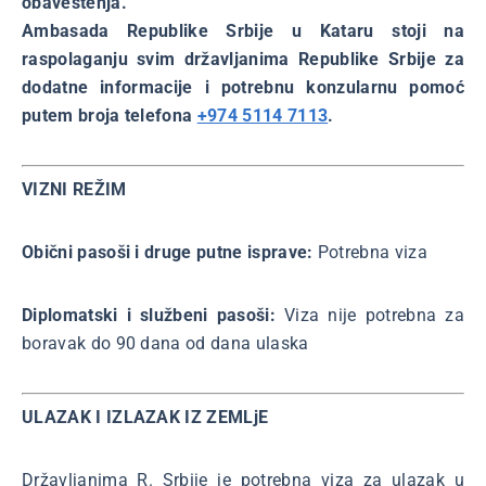
obaveštenja.
Ambasada Republike Srbije u Kataru stoji na
raspolaganju svim državljanima Republike Srbije za
dodatne informacije i potrebnu konzularnu pomoć
putem broja telefona
+974 5114 7113
.
VIZNI REŽIM
Obični pasoši i druge putne isprave:
Potrebna viza
Diplomatski i službeni pasoši:
Viza nije potrebna za
boravak do 90 dana od dana ulaska
ULAZAK I IZLAZAK IZ ZEMLjE
Državljanima R. Srbije je potrebna viza za ulazak u