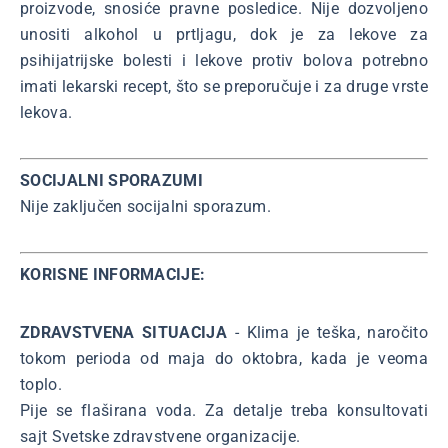
proizvode, snosiće pravne posledice. Nije dozvoljeno
unositi alkohol u prtljagu, dok je za lekove za
psihijatrijske bolesti i lekove protiv bolova potrebno
imati lekarski recept, što se preporučuje i za druge vrste
lekova.
SOCIJALNI SPORAZUMI
Nije zaključen socijalni sporazum.
KORISNE INFORMACIJE:
ZDRAVSTVENA SITUACIJA
- Klima je teška, naročito
tokom perioda od maja do oktobra, kada je veoma
toplo.
Pije se flaširana voda. Za detalje treba konsultovati
sajt Svetske zdravstvene organizacije.