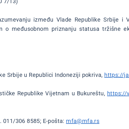
U 7/13)
umevanju između Vlade Republike Srbije i Vla
am o međusobnom priznanju statusa tržišne ek
 Srbije u Republici Indoneziji pokriva,
https://j
stičke Republike Vijetnam u Bukureštu,
https:/
. 011/306 8585; E-pošta:
mfa@mfa.rs