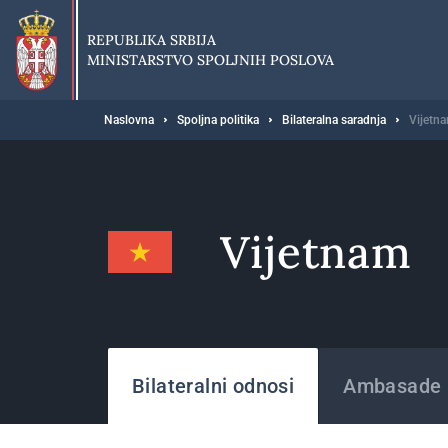
Preskoči
na
REPUBLIKA SRBIJA
glavni
MINISTARSTVO SPOLJNIH POSLOVA
deo
sadržaja
Breadcrumb
Naslovna
Spoljna politika
Bilateralna saradnja
Vijetn
Vijetnam
Države
Bilateralni odnosi
Ambasade i