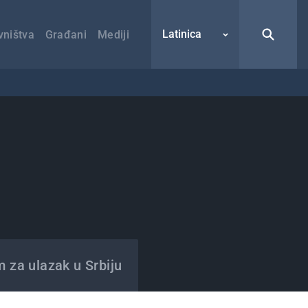
Latinica
vništva
Građani
Mediji
m za ulazak u Srbiju