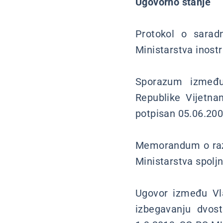
Ugovorno stanje
Protokol o sarad
Ministarstva inostr
Sporazum između 
Republike Vijetna
potpisan 05.06.200
Memorandum o razu
Ministarstva spoljn
Ugovor između Vla
izbegavanju dvos