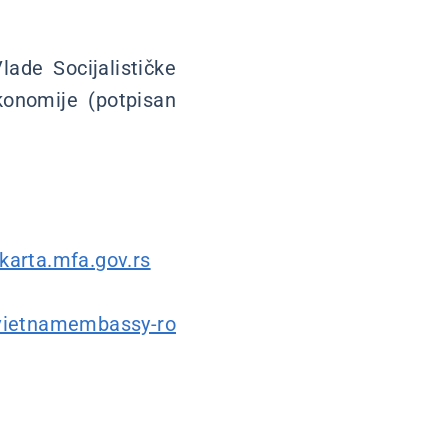
de Socijalističke
onomije (potpisan
akarta.mfa.gov.rs
/vietnamembassy-ro