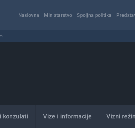
Главна
навигација
Naslovna
Ministarstvo
Spoljna politika
Predsta
am
 konzulati
Vize i informacije
Vizni reži