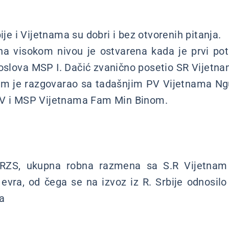
bije i Vijetnama su dobri i bez otvorenih pitanja.
na visokom nivou je ostvarena kada je prvi pot
poslova MSP I. Dačić zvanično posetio SR Vijetn
ikom je razgovarao sa tadašnjim PV Vijetnama N
PV i MSP Vijetnama Fam Min Binom.
ZS, ukupna robna razmena sa S.R Vijetnam 
 evra, od čega se na izvoz iz R. Srbije odnosilo
a