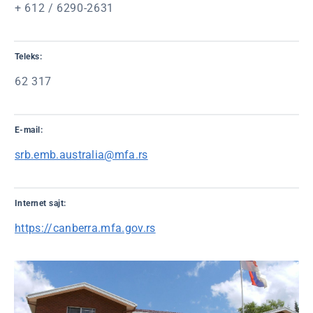
+ 612 / 6290-2631
Teleks:
62 317
E-mail:
srb.emb.australia@mfa.rs
Internet sajt:
https://canberra.mfa.gov.rs