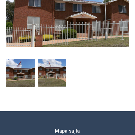
Подножје
Mapa sajta