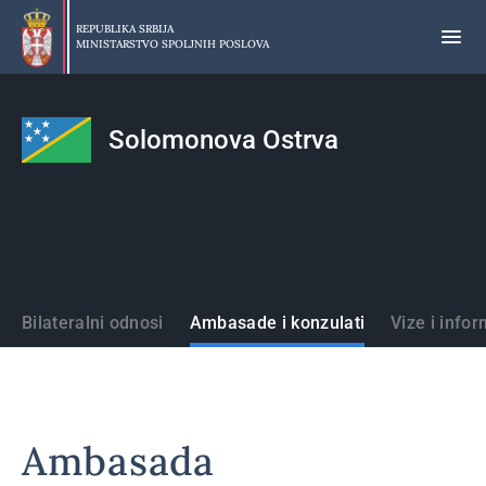
Preskoči
na
REPUBLIKA SRBIJA
MINISTARSTVO SPOLJNIH POSLOVA
glavni
deo
sadržaja
Solomonova Ostrva
Države
Bilateralni odnosi
Ambasade i konzulati
Vize i infor
Ambasada