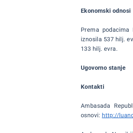
Ekonomski odnosi
Prema podacima R
iznosila 537 hilj. e
133 hilj. evra.
Ugovorno stanje
Kontakti
Ambasada Republi
osnovi:
http://luan