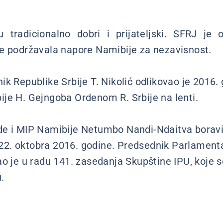
su tradicionalno dobri i prijateljski. SFRJ j
e podržavala napore Namibije za nezavisnost.
k Republike Srbije T. Nikolić odlikovao je 2016.
je H. Gejngoba Ordenom R. Srbije na lenti.
e i MIP Namibije Netumbo Nandi-Ndaitva boravil
0-22. oktobra 2016. godine. Predsednik Parlament
ao je u radu 141. zasedanja Skupštine IPU, koje 
.