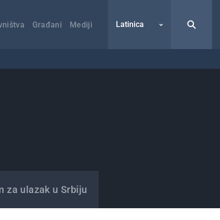
Latinica
vništva
Građani
Mediji
m za ulazak u Srbiju