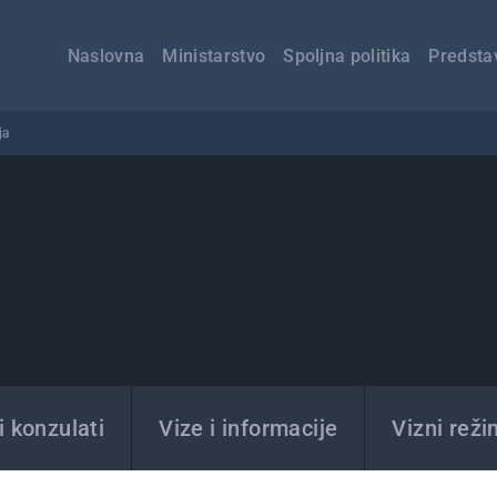
Главна
навигација
Naslovna
Ministarstvo
Spoljna politika
Predsta
ja
 konzulati
Vize i informacije
Vizni reži