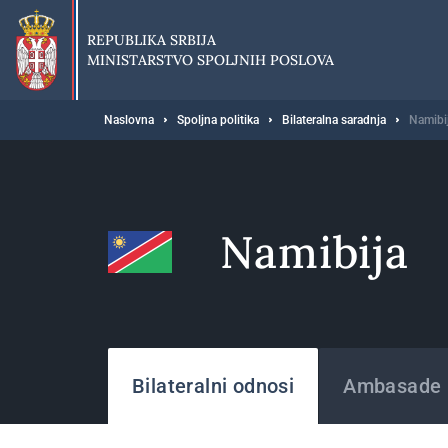
Preskoči
na
REPUBLIKA SRBIJA
glavni
MINISTARSTVO SPOLJNIH POSLOVA
deo
sadržaja
Breadcrumb
Naslovna
Spoljna politika
Bilateralna saradnja
Namibi
Namibija
Države
Bilateralni odnosi
Ambasade i