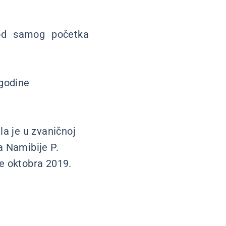
e od samog početka
 godine
a je u zvaničnoj
a Namibije P.
se oktobra 2019.