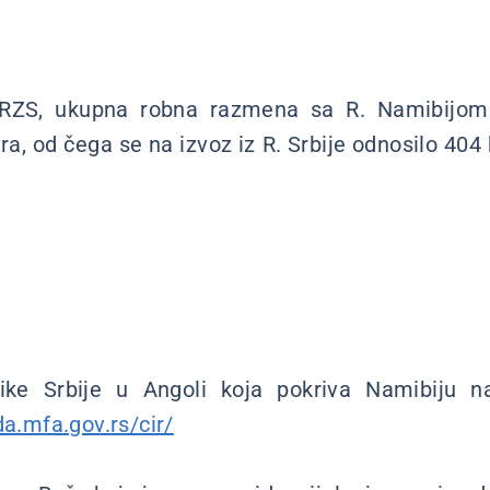
ZS, ukupna robna razmena sa R. Namibijom 
vra, od čega se na izvoz iz R. Srbije odnosilo 404 
ke Srbije u Angoli koja pokriva Namibiju na 
da.mfa.gov.rs/cir/