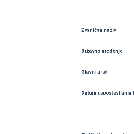
Zvaničan naziv
Državno uređenje
Glavni grad
Datum uspostavljanja 