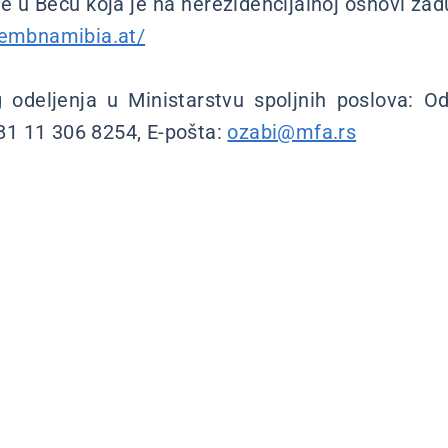
u Beču koja je na nerezidencijalnoj osnovi za
.embnamibia.at/
odeljenja u Ministarstvu spoljnih poslova: Od
+381 11 306 8254, E-pošta:
ozabi@mfa.rs