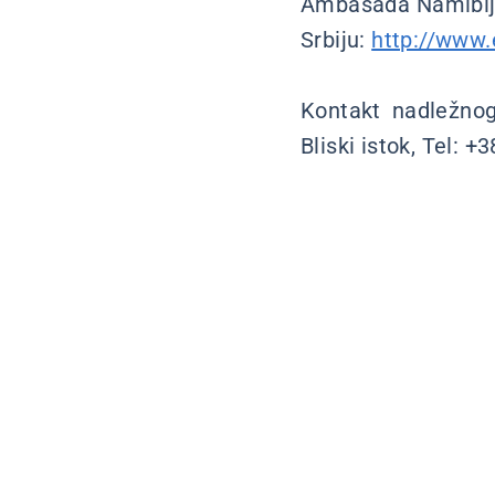
Ambasada Namibije 
Srbiju:
http://www
Kontakt nadležnog 
Bliski istok, Tel: 