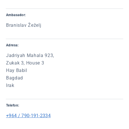
Ambasador:
Branislav Žeželj
Adresa:
Jadriyah Mahala 923,
Zukak 3, House 3
Hay Babil
Bagdad
Irak
Telefon:
+964 / 790-191-2334