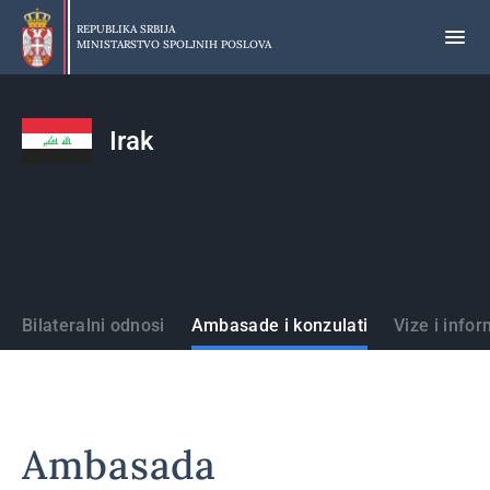
Preskoči
na
REPUBLIKA SRBIJA
MINISTARSTVO SPOLJNIH POSLOVA
glavni
deo
sadržaja
Irak
Države
Bilateralni odnosi
Ambasade i konzulati
Vize i infor
Ambasada