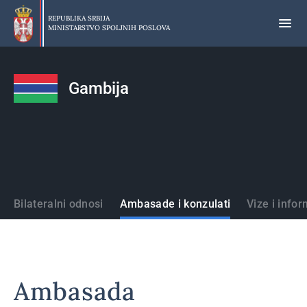
Preskoči
na
REPUBLIKA SRBIJA
MINISTARSTVO SPOLJNIH POSLOVA
glavni
deo
sadržaja
Gambija
Države
Bilateralni odnosi
Ambasade i konzulati
Vize i infor
Ambasada