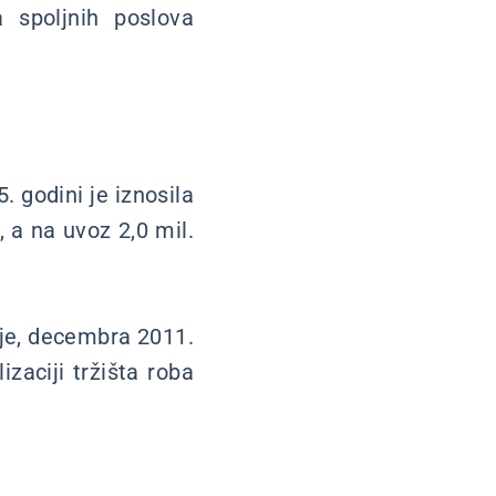
 spoljnih poslova
godini je iznosila
, a na uvoz 2,0 mil.
e je, decembra 2011.
izaciji tržišta roba