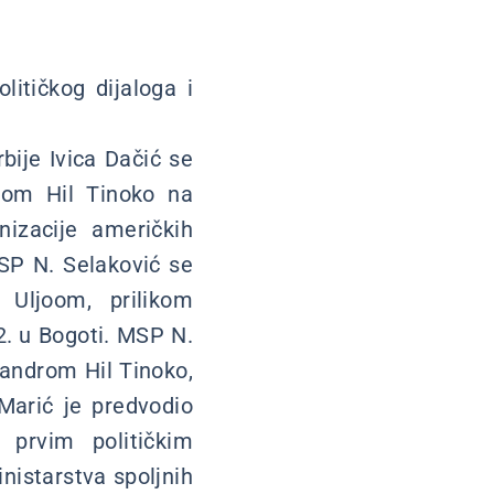
litičkog dijaloga i
bije Ivica Dačić se
rom Hil Tinoko na
izacije američkih
SP N. Selaković se
 Uljoom, prilikom
2. u Bogoti. MSP N.
sandrom Hil Tinoko,
arić je predvodio
 prvim političkim
nistarstva spoljnih