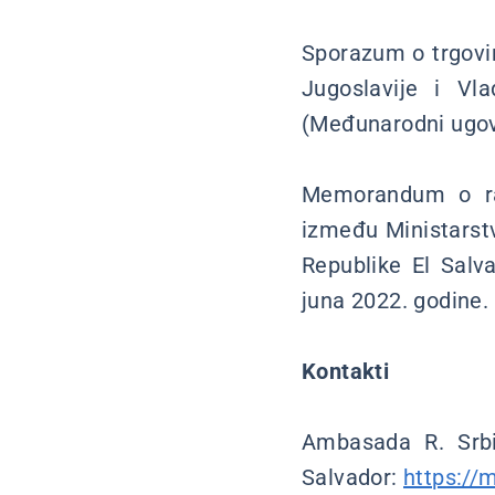
Sporazum o trgovin
Jugoslavije i Vl
(Međunarodni ugovo
Memorandum o raz
između Ministarstv
Republike El Salv
juna 2022. godine.
Kontakti
Ambasada R. Srbij
Salvador:
https://