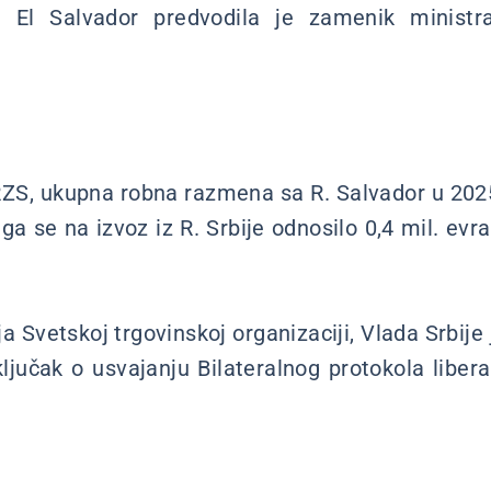
e El Salvador predvodila je zamenik ministra
S, ukupna robna razmena sa R. Salvador u 2025. 
ega se na izvoz iz R. Srbije odnosilo 0,4 mil. evra
a Svetskoj trgovinskoj organizaciji, Vlada Srbij
jučak o usvajanju Bilateralnog protokola liberal