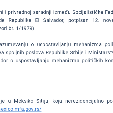
i i privrednoj saradnji između Socijalističke Fe
ade Republike El Salvador, potpisan 12. no
ri br. 1/1979)
umevanju o uspostavljanju mehanizma politi
a spoljnih poslova Republike Srbije i Ministarst
ador o uspostavljanju mehanizma političkih kons
e u Meksiko Sitiju, koja nerezidencijalno po
mexico.mfa.gov.rs/