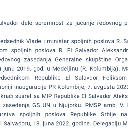
Salvador dele spremnost za jačanje redovnog po
redsednik Vlade i ministar spoljnih poslova R. Sr
rom spoljnih poslova R. El Salvador Aleksand
dovnog zasedanja Generalne skupštine Organ
u junu 2019. god. u Medeljinu (R. Kolumbija). M
dsednikom Republike El Salavdor Feliksom
oniji inauguracije PR Kolumbije, 7. avgusta 202
kraći susret sa MIP Republike El Salvador Alek
 zasedanja GS UN u Njujorku. PMSP amb. V. M
tarstva spoljnih poslova Republike Srbije na
l Salvadoru, 13. juna
2022. godine. Delegaciju Mi