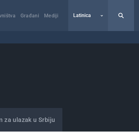
Latinica
vništva
Građani
Mediji
m za ulazak u Srbiju