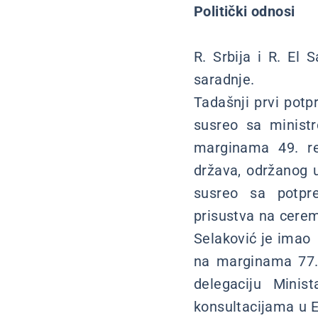
Politički odnosi
R. Srbija i R. El 
saradnje.
Tadašnji prvi potp
susreo sa minist
marginama 49. re
država, održanog 
susreo sa potpre
prisustva na cerem
Selaković je imao 
na marginama 77.
delegaciju Minis
konsultacijama u E