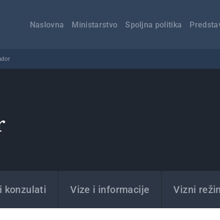
Главна
навигација
Naslovna
Ministarstvo
Spoljna politika
Predsta
ador
r
 konzulati
Vize i informacije
Vizni reži