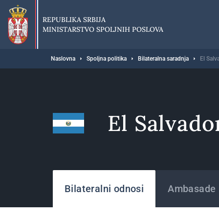
Preskoči
na
REPUBLIKA SRBIJA
glavni
MINISTARSTVO SPOLJNIH POSLOVA
deo
sadržaja
Breadcrumb
Naslovna
Spoljna politika
Bilateralna saradnja
El Salv
El Salvado
Države
Bilateralni odnosi
Ambasade i