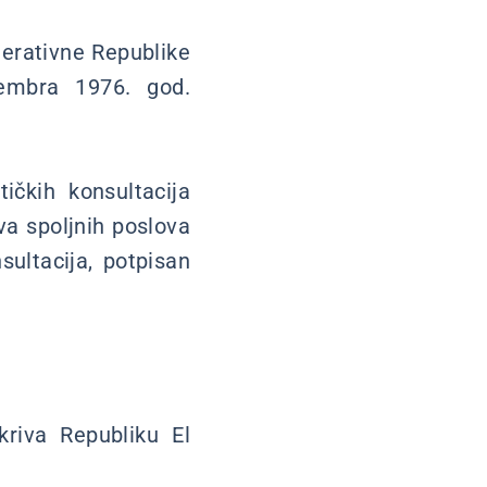
derativne Republike
vembra 1976. god.
čkih konsultacija
va spoljnih poslova
ultacija, potpisan
kriva Republiku El