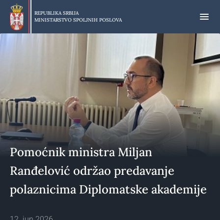
Preskoči
na
REPUBLIKA SRBIJA
MINISTARSTVO SPOLJNIH POSLOVA
glavni
deo
sadržaja
Pomoćnik ministra Miljan
Ranđelović održao predavanje
polaznicima Diplomatske akademije
12. jun 2026.