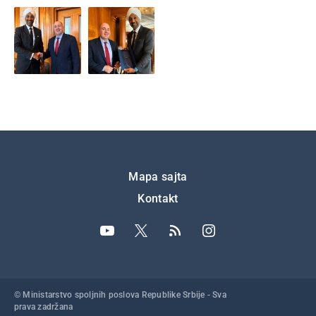
Подножје
Mapa sajta
Kontakt
© Ministarstvo spoljnih poslova Republike Srbije - Sva
prava zadržana