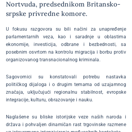
Nortvuda, predsednikom Britansko-
srpske privredne komore.
U fokusu razgovora su bili načini za unapređenje
parlamentarnih veza, kao i saradnje u oblastima
ekonomije, investicija, odbrane i bezbednosti, sa
posebnim osvrtom na kontrolu migracija i borbu protiv
organizovanog transnacionalnog kriminala.
Sagovornici su konstatovali potrebu nastavka
političkog dijaloga i o drugim temama od uzajamnog
značaja, uključujući regionalnu stabilnost, evropske
integracije, kulturu, obrazovanje i nauku.
Naglašene su bliske istorijske veze naših naroda i
država i pohvaljen dinamičan rast trgovinske razmene