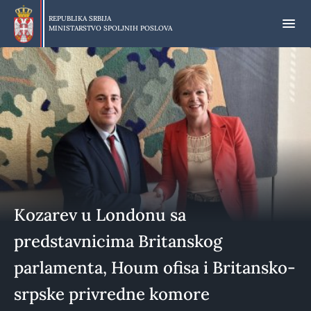
Preskoči
na
REPUBLIKA SRBIJA
MINISTARSTVO SPOLJNIH POSLOVA
glavni
deo
sadržaja
Kozarev u Londonu sa
predstavnicima Britanskog
parlamenta, Houm ofisa i Britansko-
srpske privredne komore