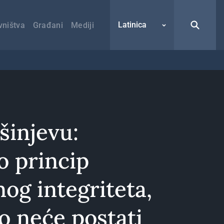
Latinica
vništva
Građani
Mediji
šinjevu:
o princip
nog integriteta,
o neće postati