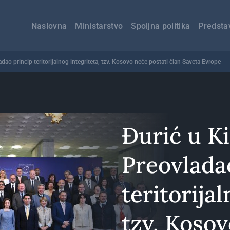
Главна
навигација
Naslovna
Ministarstvo
Spoljna politika
Predsta
adao princip teritorijalnog integriteta, tzv. Kosovo neće postati član Saveta Evrope
Đurić u Ki
Preovlada
teritorijal
tzv. Kosov