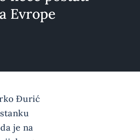
ta Evrope
arko Đurić
astanku
da je na