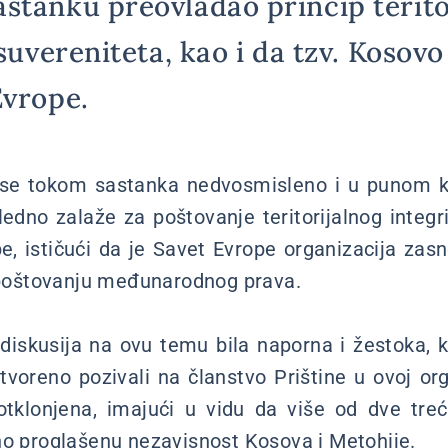
stanku preovladao princip terito
 suvereniteta, kao i da tzv. Kosov
Evrope.
 se tokom sastanka nedvosmisleno i u punom k
ledno zalaže za poštovanje teritorijalnog integr
e, ističući da je Savet Evrope organizacija za
i poštovanju međunarodnog prava.
diskusija na ovu temu bila naporna i žestoka, k
otvoreno pozivali na članstvo Prištine u ovoj org
otklonjena, imajući u vidu da više od dve treć
no proglašenu nezavisnost Kosova i Metohije.