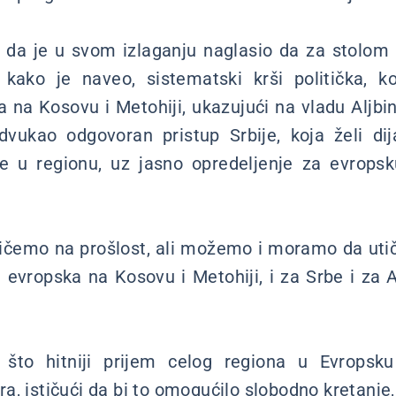
o da je u svom izlaganju naglasio da za stolom
kako je naveo, sistematski krši politička, ko
a na Kosovu i Metohiji, ukazujući na vladu Aljbin
vukao odgovoran pristup Srbije, koja želi dija
e u regionu, uz jasno opredeljenje za evrops
čemo na prošlost, ali možemo i moramo da ut
 evropska na Kosovu i Metohiji, i za Srbe i za A
što hitniji prijem celog regiona u Evropsku 
, ističući da bi to omogućilo slobodno kretanje,