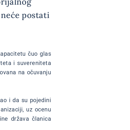
rijalnog
o neće postati
apacitetu čuo glas
iteta i suvereniteta
snovana na očuvanju
ao i da su pojedini
anizaciji, uz ocenu
ine država članica