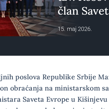
član Save
15. maj 2026.
ljnih poslova Republike Srbije M
akon obraćanja na ministarskom s
istara Saveta Evrope u Kišinjevu 