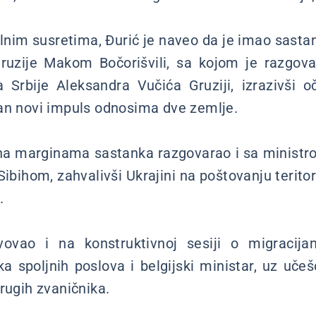
alnim susretima, Đurić je naveo da je imao sast
Gruzije Makom Bočorišvili, sa kojom je razgova
 Srbije Aleksandra Vučića Gruziji, izrazivši 
an novi impuls odnosima dve zemlje.
na marginama sastanka razgovarao i sa ministr
ibihom, zahvalivši Ukrajini na poštovanju teritori
.
vovao i na konstruktivnoj sesiji o migracija
ka spoljnih poslova i belgijski ministar, uz učeš
rugih zvaničnika.