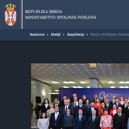
Preskoči
na
REPUBLIKA SRBIJA
glavni
MINISTARSTVO SPOLJNIH POSLOVA
deo
sadržaja
Breadcrumb
Naslovna
Mediji
Saopštenja
Đurić u Kišinjevu: Preovl