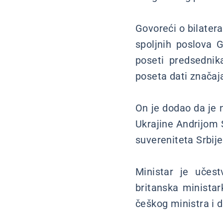
Govoreći o bilater
spoljnih poslova 
poseti predsednika
poseta dati značaj
On je dodao da je 
Ukrajine Andrijom S
suvereniteta Srbije
Ministar je učest
britanska ministar
češkog ministra i d