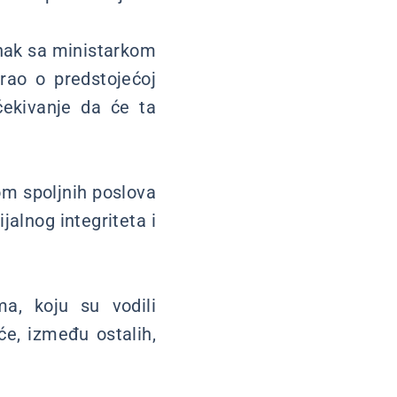
anak sa ministarkom
rao o predstojećoj
očekivanje da će ta
om spoljnih poslova
jalnog integriteta i
ma, koju su vodili
će, između ostalih,