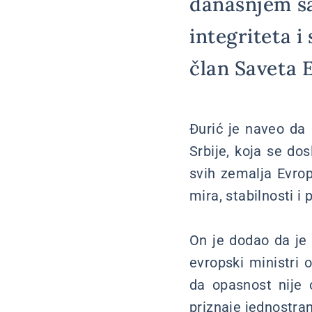
današnjem sa
integriteta i
član Saveta 
Đurić je naveo da
Srbije, koja se dos
svih zemalja Evrop
mira, stabilnosti 
On je dodao da je 
evropski ministri 
da opasnost nije 
priznaje jednostra