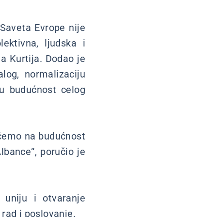
 Saveta Evrope nije
lektivna, ljudska i
a Kurtija. Dodao je
log, normalizaciju
ku budućnost celog
ičemo na budućnost
lbance“, poručio je
uniju i otvaranje
 rad i poslovanje.