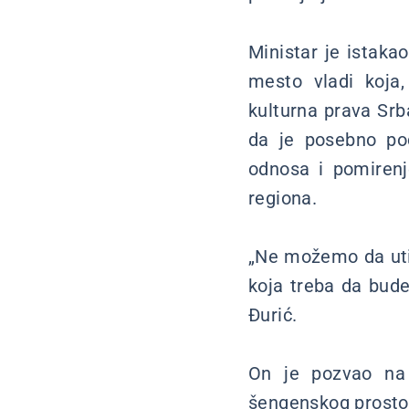
Ministar je istaka
mesto vladi koja, 
kulturna prava Srb
da je posebno pod
odnosa i pomirenj
regiona.
„Ne možemo da uti
koja treba da bude
Đurić.
On je pozvao na 
šengenskog prostora