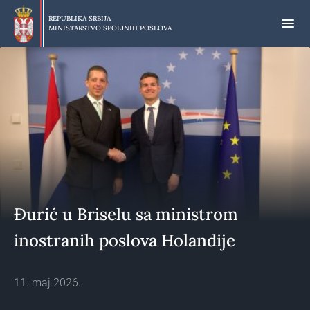
Preskoči
na
REPUBLIKA SRBIJA
MINISTARSTVO SPOLJNIH POSLOVA
glavni
deo
sadržaja
Đurić u Briselu sa ministrom
inostranih poslova Holandije
11. maj 2026.