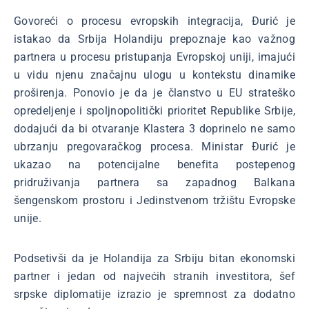
Govoreći o procesu evropskih integracija, Đurić je
istakao da Srbija Holandiju prepoznaje kao važnog
partnera u procesu pristupanja Evropskoj uniji, imajući
u vidu njenu značajnu ulogu u kontekstu dinamike
proširenja. Ponovio je da je članstvo u EU strateško
opredeljenje i spoljnopolitički prioritet Republike Srbije,
dodajući da bi otvaranje Klastera 3 doprinelo ne samo
ubrzanju pregovaračkog procesa. Ministar Đurić je
ukazao na potencijalne benefita postepenog
pridruživanja partnera sa zapadnog Balkana
šengenskom prostoru i Jedinstvenom tržištu Evropske
unije.
Podsetivši da je Holandija za Srbiju bitan ekonomski
partner i jedan od najvećih stranih investitora, šef
srpske diplomatije izrazio je spremnost za dodatno