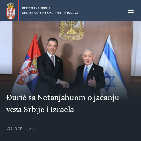
Preskoči
na
REPUBLIKA SRBIJA
MINISTARSTVO SPOLJNIH POSLOVA
glavni
deo
sadržaja
Đurić sa Netanjahuom o jačanju
veza Srbije i Izraela
28. apr 2026.