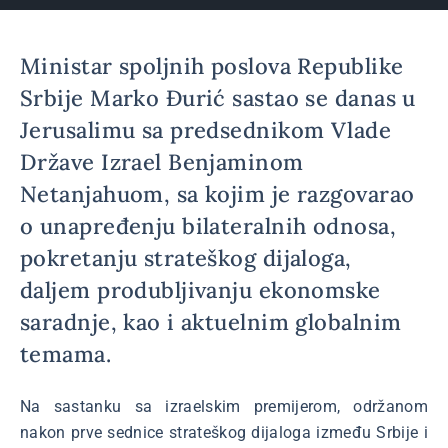
Ministar spoljnih poslova Republike
Srbije Marko Đurić sastao se danas u
Jerusalimu sa predsednikom Vlade
Države Izrael Benjaminom
Netanjahuom, sa kojim je razgovarao
o unapređenju bilateralnih odnosa,
pokretanju strateškog dijaloga,
daljem produbljivanju ekonomske
saradnje, kao i aktuelnim globalnim
temama.
Na sastanku sa izraelskim premijerom, održanom
nakon prve sednice strateškog dijaloga između Srbije i