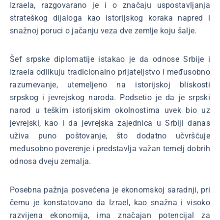
Izraela, razgovarano je i o značaju uspostavljanja
strateškog dijaloga kao istorijskog koraka napred i
snažnoj poruci o jačanju veza dve zemlje koju šalje.
Šef srpske diplomatije istakao je da odnose Srbije i
Izraela odlikuju tradicionalno prijateljstvo i međusobno
razumevanje, utemeljeno na istorijskoj bliskosti
srpskog i jevrejskog naroda. Podsetio je da je srpski
narod u teškim istorijskim okolnostima uvek bio uz
jevrejski, kao i da jevrejska zajednica u Srbiji danas
uživa puno poštovanje, što dodatno učvršćuje
međusobno poverenje i predstavlja važan temelj dobrih
odnosa dveju zemalja.
Posebna pažnja posvećena je ekonomskoj saradnji, pri
čemu je konstatovano da Izrael, kao snažna i visoko
razvijena ekonomija, ima značajan potencijal za