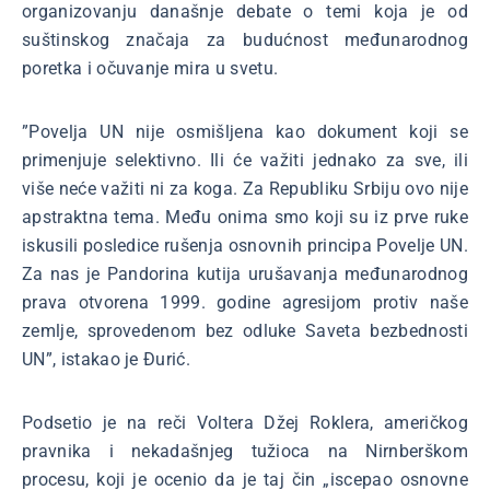
organizovanju današnje debate o temi koja je od
suštinskog značaja za budućnost međunarodnog
poretka i očuvanje mira u svetu.
”Povelja UN nije osmišljena kao dokument koji se
primenjuje selektivno. Ili će važiti jednako za sve, ili
više neće važiti ni za koga. Za Republiku Srbiju ovo nije
apstraktna tema. Među onima smo koji su iz prve ruke
iskusili posledice rušenja osnovnih principa Povelje UN.
Za nas je Pandorina kutija urušavanja međunarodnog
prava otvorena 1999. godine agresijom protiv naše
zemlje, sprovedenom bez odluke Saveta bezbednosti
UN”, istakao je Đurić.
Podsetio je na reči Voltera Džej Roklera, američkog
pravnika i nekadašnjeg tužioca na Nirnberškom
procesu, koji je ocenio da je taj čin „iscepao osnovne