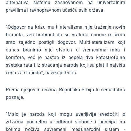
alternativa sistemu zasnovanom na univerzalnim
pravilima i ravnopravnom učešću svih država.
”Odgovor na krizu multilateralizma nije traženje novih
formula, već hrabrost da se vratimo onome o čemu
smo zajedno postigli dogovor. Multilateralizam koji
danas branimo nije stvoren u vremenima mira i
komfora, već je nastao iz pepela dva katastrofalna
svetska rata i iz stradanja naroda koji su platili najvišu
cenu za slobodu”, naveo je Đurić.
Prema njegovim rečima, Republika Srbija tu cenu dobro
poznaje.
”Malo je naroda koji mogu uverljivije svedočiti o
žrtvama podnetim u odbrani slobode i principa na
kojima počiva savremeni međunarodni sistem -