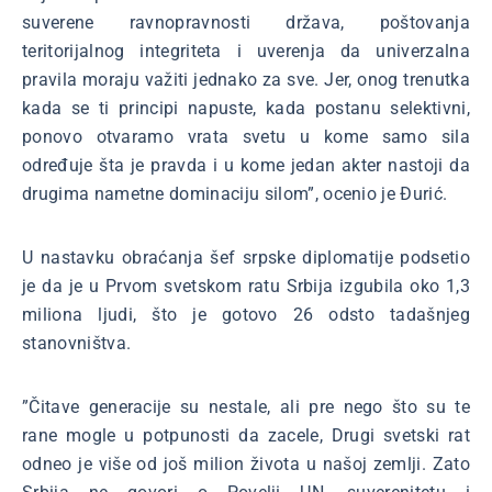
suverene ravnopravnosti država, poštovanja
teritorijalnog integriteta i uverenja da univerzalna
pravila moraju važiti jednako za sve. Jer, onog trenutka
kada se ti principi napuste, kada postanu selektivni,
ponovo otvaramo vrata svetu u kome samo sila
određuje šta je pravda i u kome jedan akter nastoji da
drugima nametne dominaciju silom”, ocenio je Đurić.
U nastavku obraćanja šef srpske diplomatije podsetio
je da je u Prvom svetskom ratu Srbija izgubila oko 1,3
miliona ljudi, što je gotovo 26 odsto tadašnjeg
stanovništva.
”Čitave generacije su nestale, ali pre nego što su te
rane mogle u potpunosti da zacele, Drugi svetski rat
odneo je više od još milion života u našoj zemlji. Zato