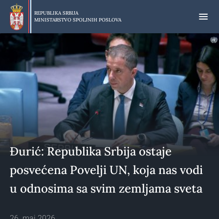
Preskoči
na
REPUBLIKA SRBIJA
MINISTARSTVO SPOLJNIH POSLOVA
glavni
deo
sadržaja
Đurić: Republika Srbija ostaje
posvećena Povelji UN, koja nas vodi
u odnosima sa svim zemljama sveta
26. maj 2026.