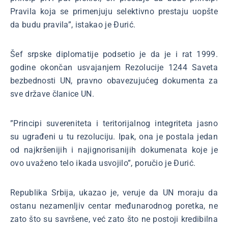
Pravila koja se primenjuju selektivno prestaju uopšte
da budu pravila”, istakao je Đurić.
Šef srpske diplomatije podsetio je da je i rat 1999.
godine okončan usvajanjem Rezolucije 1244 Saveta
bezbednosti UN, pravno obavezujućeg dokumenta za
sve države članice UN.
”Principi suvereniteta i teritorijalnog integriteta jasno
su ugrađeni u tu rezoluciju. Ipak, ona je postala jedan
od najkršenijih i najignorisanijih dokumenata koje je
ovo uvaženo telo ikada usvojilo”, poručio je Đurić.
Republika Srbija, ukazao je, veruje da UN moraju da
ostanu nezamenljiv centar međunarodnog poretka, ne
zato što su savršene, već zato što ne postoji kredibilna