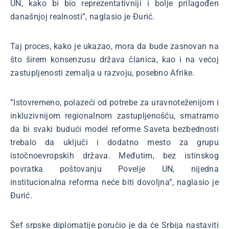
UN, kako bi bio reprezentativniji i bolje prilagođen
današnjoj realnosti”, naglasio je Đurić.
Taj proces, kako je ukazao, mora da bude zasnovan na
što širem konsenzusu država članica, kao i na većoj
zastupljenosti zemalja u razvoju, posebno Afrike.
”Istovremeno, polazeći od potrebe za uravnoteženijom i
inkluzivnijom regionalnom zastupljenošću, smatramo
da bi svaki budući model reforme Saveta bezbednosti
trebalo da uključi i dodatno mesto za grupu
istočnoevropskih država. Međutim, bez istinskog
povratka poštovanju Povelje UN, nijedna
institucionalna reforma neće biti dovoljna”, naglasio je
Đurić.
Šef srpske diplomatije poručio je da će Srbija nastaviti