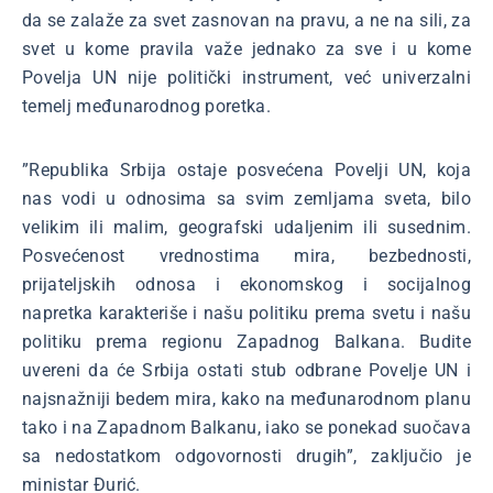
da se zalaže za svet zasnovan na pravu, a ne na sili, za
svet u kome pravila važe jednako za sve i u kome
Povelja UN nije politički instrument, već univerzalni
temelj međunarodnog poretka.
”Republika Srbija ostaje posvećena Povelji UN, koja
nas vodi u odnosima sa svim zemljama sveta, bilo
velikim ili malim, geografski udaljenim ili susednim.
Posvećenost vrednostima mira, bezbednosti,
prijateljskih odnosa i ekonomskog i socijalnog
napretka karakteriše i našu politiku prema svetu i našu
politiku prema regionu Zapadnog Balkana. Budite
uvereni da će Srbija ostati stub odbrane Povelje UN i
najsnažniji bedem mira, kako na međunarodnom planu
tako i na Zapadnom Balkanu, iako se ponekad suočava
sa nedostatkom odgovornosti drugih”, zaključio je
ministar Đurić.