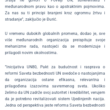
Srbija ne govori o Povelji UN, suverenitetu i
međunarodnom pravu kao o apstraktnim pojmovima.
Za nas su ti principi branjeni kroz ogromnu žrtvu i
stradanje”, zaključio je Đurić.
U vremenu dubokih globalnih promena, dodao je, sve
više međunarodnih organizacija preispituje svoje
mehanizme rada, nastojeći da se modernizuje i
prilagodi novim okolnostima.
”Inicijativa UN80, Pakt za budućnost i rasprava o
reformi Saveta bezbednosti UN svedoče o nastojanjima
da organizacija ostane efikasna, relevantna i
prilagođena izazovima savremenog sveta. Ukoliko
želimo da UN zadrže svoj autoritet i kredibilitet, verujem
da je potrebno revitalizovati sistem Ujedinjenih nacija.
Jedna od perspektiva jeste reforma Saveta bezbednosti