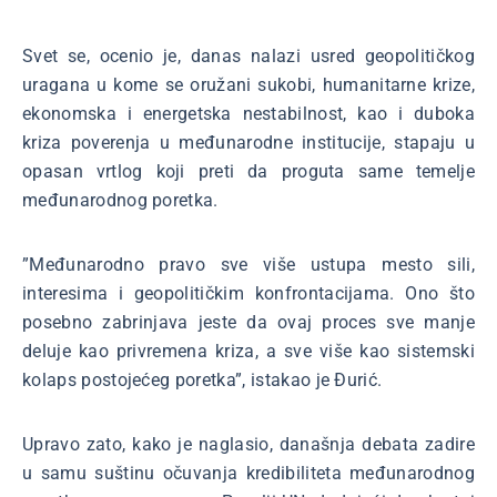
Svet se, ocenio je, danas nalazi usred geopolitičkog
uragana u kome se oružani sukobi, humanitarne krize,
ekonomska i energetska nestabilnost, kao i duboka
kriza poverenja u međunarodne institucije, stapaju u
opasan vrtlog koji preti da proguta same temelje
međunarodnog poretka.
”Međunarodno pravo sve više ustupa mesto sili,
interesima i geopolitičkim konfrontacijama. Ono što
posebno zabrinjava jeste da ovaj proces sve manje
deluje kao privremena kriza, a sve više kao sistemski
kolaps postojećeg poretka”, istakao je Đurić.
Upravo zato, kako je naglasio, današnja debata zadire
u samu suštinu očuvanja kredibiliteta međunarodnog