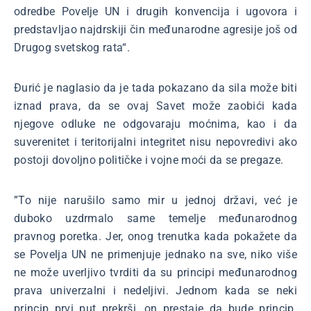
odredbe Povelje UN i drugih konvencija i ugovora i
predstavljao najdrskiji čin međunarodne agresije još od
Drugog svetskog rata“.
Đurić je naglasio da je tada pokazano da sila može biti
iznad prava, da se ovaj Savet može zaobići kada
njegove odluke ne odgovaraju moćnima, kao i da
suverenitet i teritorijalni integritet nisu nepovredivi ako
postoji dovoljno političke i vojne moći da se pregaze.
”To nije narušilo samo mir u jednoj državi, već je
duboko uzdrmalo same temelje međunarodnog
pravnog poretka. Jer, onog trenutka kada pokažete da
se Povelja UN ne primenjuje jednako na sve, niko više
ne može uverljivo tvrditi da su principi međunarodnog
prava univerzalni i nedeljivi. Jednom kada se neki
princip prvi put prekrši, on prestaje da bude princip.