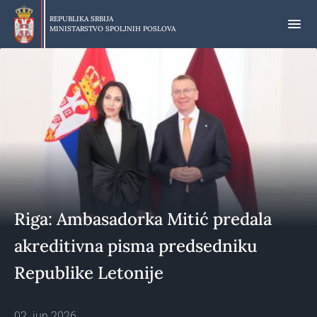
Preskoči
na
REPUBLIKA SRBIJA
MINISTARSTVO SPOLJNIH POSLOVA
glavni
deo
sadržaja
Riga: Ambasadorka Mitić predala
akreditivna pisma predsedniku
Republike Letonije
02. jun 2026.