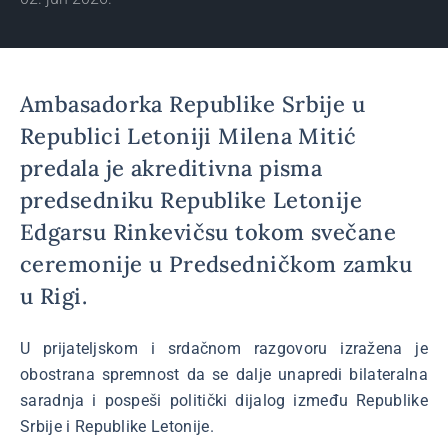
Ambasadorka Republike Srbije u
Republici Letoniji Milena Mitić
predala je akreditivna pisma
predsedniku Republike Letonije
Edgarsu Rinkevičsu tokom svečane
ceremonije u Predsedničkom zamku
u Rigi.
U prijateljskom i srdačnom razgovoru izražena je
obostrana spremnost da se dalje unapredi bilateralna
saradnja i pospeši politički dijalog između Republike
Srbije i Republike Letonije.