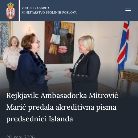
Preskoči
na
REPUBLIKA SRBIJA
MINISTARSTVO SPOLJNIH POSLOVA
glavni
deo
sadržaja
Rejkjavik: Ambasadorka Mitrović
Marić predala akreditivna pisma
predsednici Islanda
20. maj 2026.