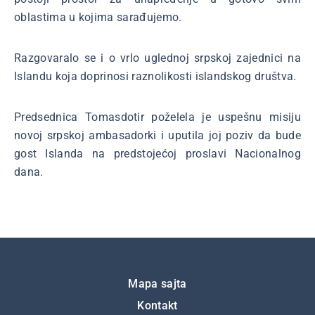
oblastima u kojima sarađujemo.
Razgovaralo se i o vrlo uglednoj srpskoj zajednici na
Islandu koja doprinosi raznolikosti islandskog društva.
Predsednica Tomasdotir poželela je uspešnu misiju
novoj srpskoj ambasadorki i uputila joj poziv da bude
gost Islanda na predstojećoj proslavi Nacionalnog
dana.
Подножје
Mapa sajta
Kontakt