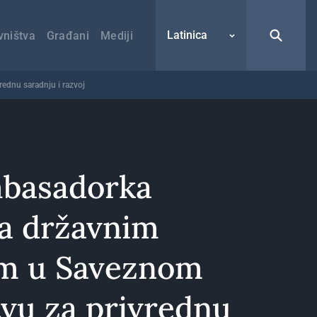
Latinica
vništva
Građani
Mediji
ednu saradnju i razvoj
mbasadorka
sa državnim
om u Saveznom
tvu za privrednu