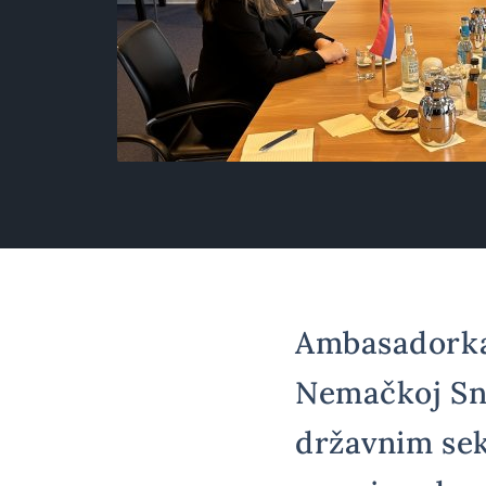
Ambasadorka 
Nemačkoj Sne
državnim se