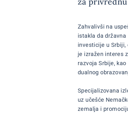
za privrednu 
Zahvalivši na uspe
istakla da državna
investicije u Srbi
je izražen interes 
razvoja Srbije, ka
dualnog obrazovanja
Specijalizovana iz
uz učešće Nemačke,
zemalja i promociju