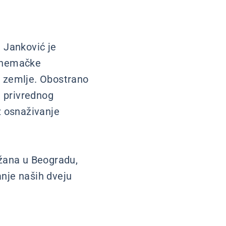
 Janković je
i nemačke
e zemlje. Obostrano
a privrednog
z osnaživanje
ržana u Beogradu,
anje naših dveju