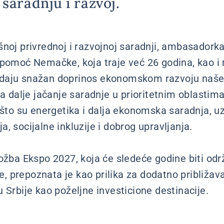
saradnju i razvoj.
šnoj privrednoj i razvojnoj saradnji, ambasadorka
 pomoć Nemačke, koja traje već 26 godina, kao 
ji, daju snažan doprinos ekonomskom razvoju naš
za dalje jačanje saradnje u prioritetnim oblastim
o što su energetika i dalja ekonomska saradnja, u
, socijalne inkluzije i dobrog upravljanja.
ložba Ekspo 2027, koja će sledeće godine biti od
 prepoznata je kao prilika za dodatno približav
 Srbije kao poželjne investicione destinacije.