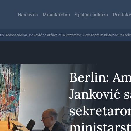
Главна
навигација
Naslovna
Ministarstvo
Spoljna politika
Predsta
lin: Ambasadorka Janković sa državnim sekretarom u Saveznom ministarstvu za privr
Berlin: A
Janković 
sekretar
ministars