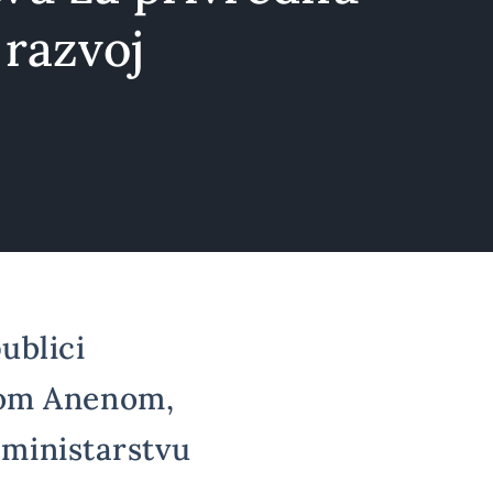
 razvoj
ublici
som Anenom,
ministarstvu