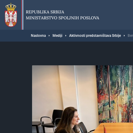
Preskoči
na
REPUBLIKA SRBIJA
glavni
MINISTARSTVO SPOLJNIH POSLOVA
deo
sadržaja
Breadcrumb
Naslovna
Mediji
Aktivnosti predstavništava Srbije
Ber